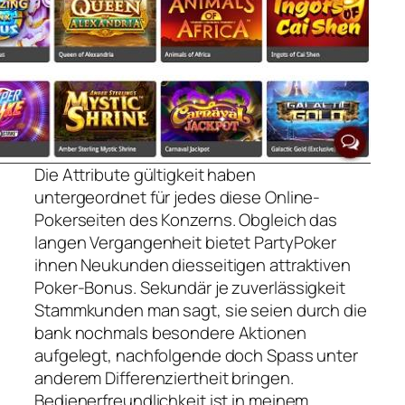
Die Attribute gültigkeit haben
untergeordnet für jedes diese Online-
Pokerseiten des Konzerns. Obgleich das
langen Vergangenheit bietet PartyPoker
ihnen Neukunden diesseitigen attraktiven
Poker-Bonus. Sekundär je zuverlässigkeit
Stammkunden man sagt, sie seien durch die
bank nochmals besondere Aktionen
aufgelegt, nachfolgende doch Spass unter
anderem Differenziertheit bringen.
Bedienerfreundlichkeit ist in meinem