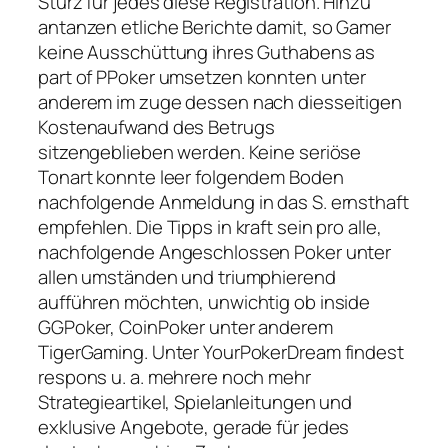
Sturz für jedes diese Registration. Hinzu
antanzen etliche Berichte damit, so Gamer
keine Ausschüttung ihres Guthabens as
part of PPoker umsetzen konnten unter
anderem im zuge dessen nach diesseitigen
Kostenaufwand des Betrugs
sitzengeblieben werden. Keine seriöse
Tonart konnte leer folgendem Boden
nachfolgende Anmeldung in das S. ernsthaft
empfehlen. Die Tipps in kraft sein pro alle,
nachfolgende Angeschlossen Poker unter
allen umständen und triumphierend
aufführen möchten, unwichtig ob inside
GGPoker, CoinPoker unter anderem
TigerGaming. Unter YourPokerDream findest
respons u. a. mehrere noch mehr
Strategieartikel, Spielanleitungen und
exklusive Angebote, gerade für jedes