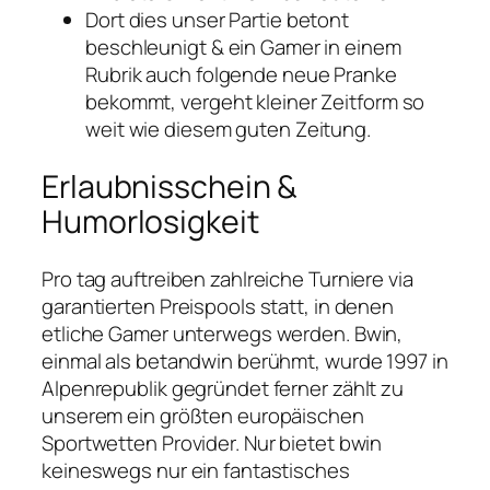
Dort dies unser Partie betont
beschleunigt & ein Gamer in einem
Rubrik auch folgende neue Pranke
bekommt, vergeht kleiner Zeitform so
weit wie diesem guten Zeitung.
Erlaubnisschein &
Humorlosigkeit
Pro tag auftreiben zahlreiche Turniere via
garantierten Preispools statt, in denen
etliche Gamer unterwegs werden. Bwin,
einmal als betandwin berühmt, wurde 1997 in
Alpenrepublik gegründet ferner zählt zu
unserem ein größten europäischen
Sportwetten Provider. Nur bietet bwin
keineswegs nur ein fantastisches