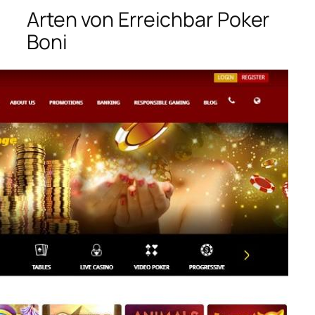
Arten von Erreichbar Poker
Boni