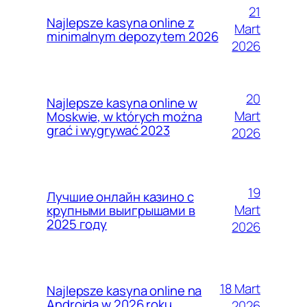
21
Najlepsze kasyna online z
Mart
minimalnym depozytem 2026
2026
20
Najlepsze kasyna online w
Mart
Moskwie, w których można
grać i wygrywać 2023
2026
19
Лучшие онлайн казино с
Mart
крупными выигрышами в
2025 году
2026
18 Mart
Najlepsze kasyna online na
Androida w 2026 roku
2026