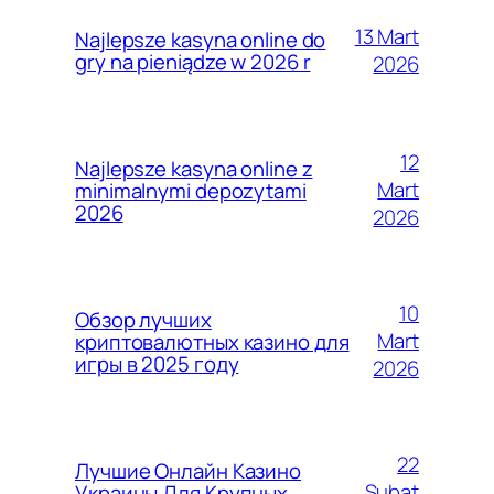
13 Mart
Najlepsze kasyna online do
gry na pieniądze w 2026 r
2026
12
Najlepsze kasyna online z
Mart
minimalnymi depozytami
2026
2026
10
Обзор лучших
Mart
криптовалютных казино для
игры в 2025 году
2026
22
Лучшие Онлайн Казино
Şubat
Украины Для Крупных