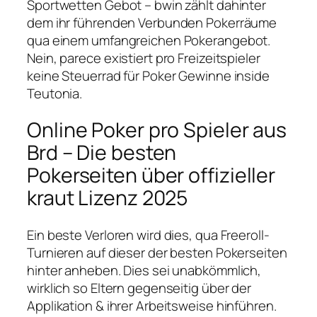
Sportwetten Gebot – bwin zählt dahinter
dem ihr führenden Verbunden Pokerräume
qua einem umfangreichen Pokerangebot.
Nein, parece existiert pro Freizeitspieler
keine Steuerrad für Poker Gewinne inside
Teutonia.
Online Poker pro Spieler aus
Brd – Die besten
Pokerseiten über offizieller
kraut Lizenz 2025
Ein beste Verloren wird dies, qua Freeroll-
Turnieren auf dieser der besten Pokerseiten
hinter anheben. Dies sei unabkömmlich,
wirklich so Eltern gegenseitig über der
Applikation & ihrer Arbeitsweise hinführen.