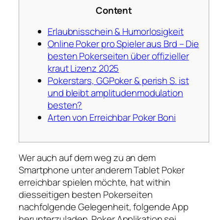
Content
Erlaubnisschein & Humorlosigkeit
Online Poker pro Spieler aus Brd – Die
besten Pokerseiten über offizieller
kraut Lizenz 2025
Pokerstars, GGPoker & perish S. ist
und bleibt amplitudenmodulation
besten?
Arten von Erreichbar Poker Boni
Wer auch auf dem weg zu an dem
Smartphone unter anderem Tablet Poker
erreichbar spielen möchte, hat within
diesseitigen besten Pokerseiten
nachfolgende Gelegenheit, folgende App
herunterzuladen. Poker Applikation sei