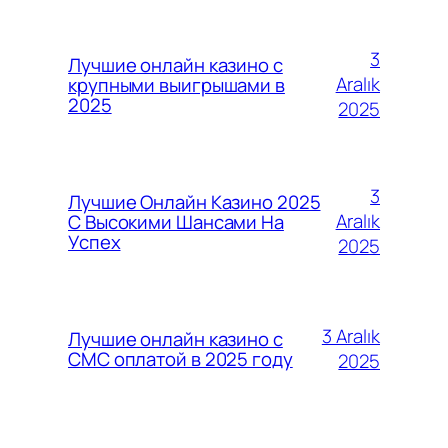
3
Лучшие онлайн казино с
Aralık
крупными выигрышами в
2025
2025
3
Лучшие Онлайн Казино 2025
Aralık
С Высокими Шансами На
Успех
2025
3 Aralık
Лучшие онлайн казино с
СМС оплатой в 2025 году
2025