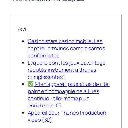
Ravi
Casino stars casino mobile: Les
appareil a thunes complaisantes
conformistes
Laquelle sont les jeux davantage
réputés instrument a thunes
complaisantes?
Mien appareil pour sous de í tel
point en compagnie de allures
continue -elle-même plus
enrichissant ?
Appareil pour Thunes Production
video (3D)