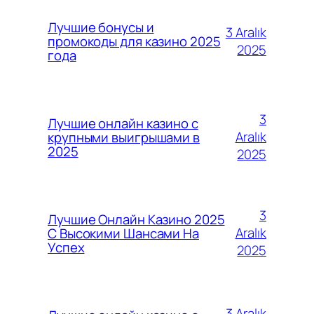
Лучшие бонусы и
3 Aralık
промокоды для казино 2025
2025
года
3
Лучшие онлайн казино с
Aralık
крупными выигрышами в
2025
2025
3
Лучшие Онлайн Казино 2025
Aralık
С Высокими Шансами На
Успех
2025
3 Aralık