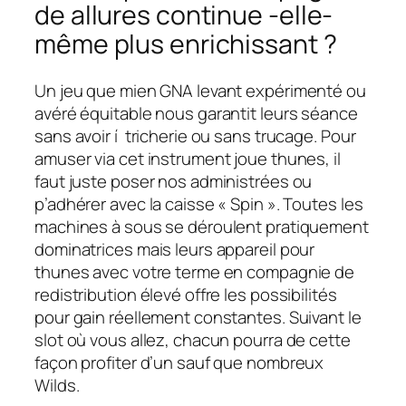
de allures continue -elle-
même plus enrichissant ?
Un jeu que mien GNA levant expérimenté ou
avéré équitable nous garantit leurs séance
sans avoir í tricherie ou sans trucage. Pour
amuser via cet instrument joue thunes, il
faut juste poser nos administrées ou
p’adhérer avec la caisse « Spin ». Toutes les
machines à sous se déroulent pratiquement
dominatrices mais leurs appareil pour
thunes avec votre terme en compagnie de
redistribution élevé offre les possibilités
pour gain réellement constantes. Suivant le
slot où vous allez, chacun pourra de cette
façon profiter d’un sauf que nombreux
Wilds.