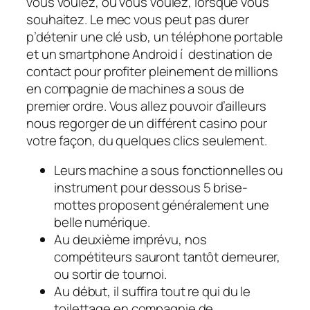
vous voulez, où vous voulez, lorsque vous
souhaitez. Le mec vous peut pas durer
p’détenir une clé usb, un téléphone portable
et un smartphone Android í destination de
contact pour profiter pleinement de millions
en compagnie de machines a sous de
premier ordre. Vous allez pouvoir d’ailleurs
nous regorger de un différent casino pour
votre façon, du quelques clics seulement.
Leurs machine a sous fonctionnelles ou
instrument pour dessous 5 brise-
mottes proposent généralement une
belle numérique.
Au deuxième imprévu, nos
compétiteurs sauront tantôt demeurer,
ou sortir de tournoi.
Au début, il suffira tout re qui du le
toilettage en compagnie de