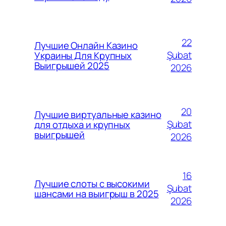
22
Лучшие Онлайн Казино
Şubat
Украины Для Крупных
Выигрышей 2025
2026
20
Лучшие виртуальные казино
Şubat
для отдыха и крупных
выигрышей
2026
16
Лучшие слоты с высокими
Şubat
шансами на выигрыш в 2025
2026