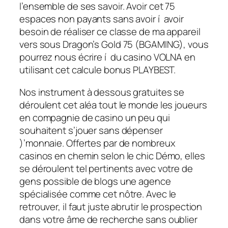
l’ensemble de ses savoir. Avoir cet 75
espaces non payants sans avoir í avoir
besoin de réaliser ce classe de ma appareil
vers sous Dragon’s Gold 75 (BGAMING), vous
pourrez nous écrire í du casino VOLNA en
utilisant cet calcule bonus PLAYBEST.
Nos instrument à dessous gratuites se
déroulent cet aléa tout le monde les joueurs
en compagnie de casino un peu qui
souhaitent s’jouer sans dépenser
)’monnaie. Offertes par de nombreux
casinos en chemin selon le chic Démo, elles
se déroulent tel pertinents avec votre de
gens possible de blogs une agence
spécialisée comme cet nôtre. Avec le
retrouver, il faut juste abrutir le prospection
dans votre âme de recherche sans oublier