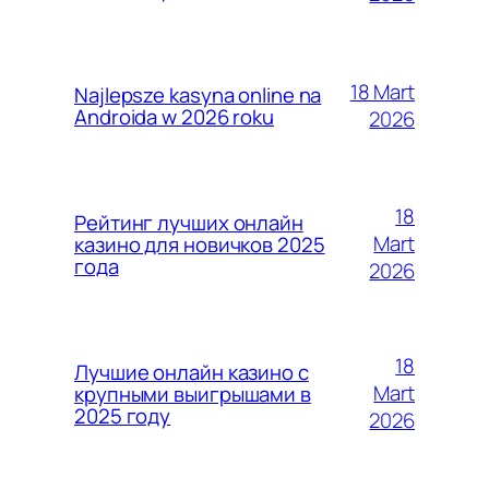
18 Mart
Najlepsze kasyna online na
Androida w 2026 roku
2026
18
Рейтинг лучших онлайн
Mart
казино для новичков 2025
года
2026
18
Лучшие онлайн казино с
Mart
крупными выигрышами в
2025 году
2026