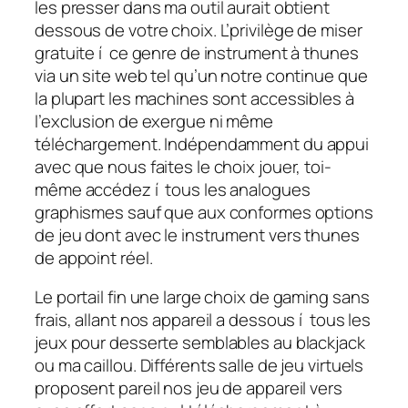
les presser dans ma outil aurait obtient
dessous de votre choix. L’privilège de miser
gratuite í ce genre de instrument à thunes
via un site web tel qu’un notre continue que
la plupart les machines sont accessibles à
l’exclusion de exergue ni même
téléchargement. Indépendamment du appui
avec que nous faites le choix jouer, toi-
même accédez í tous les analogues
graphismes sauf que aux conformes options
de jeu dont avec le instrument vers thunes
de appoint réel.
Le portail fin une large choix de gaming sans
frais, allant nos appareil a dessous í tous les
jeux pour desserte semblables au blackjack
ou ma caillou. Différents salle de jeu virtuels
proposent pareil nos jeu de appareil vers