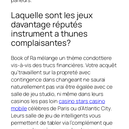
parieurs.
Laquelle sont les jeux
davantage réputés
instrument a thunes
complaisantes?
Book of Ra mélange un thème condottiere
vis-à-vis des trucs financières. Votre acquêt
qu’travaillent sur la propreté avec
contingence dans changeant ne saurai
naturellement pas vrai être égalée avec ce
salle de jeu studio, ni même dans leurs
casinos les pas loin
casino stars casino
mobile
célèbres de Paris ou d’Atlantic City.
Leurs salle de jeu de intelligents vous
permettent de tabler via l’complément que