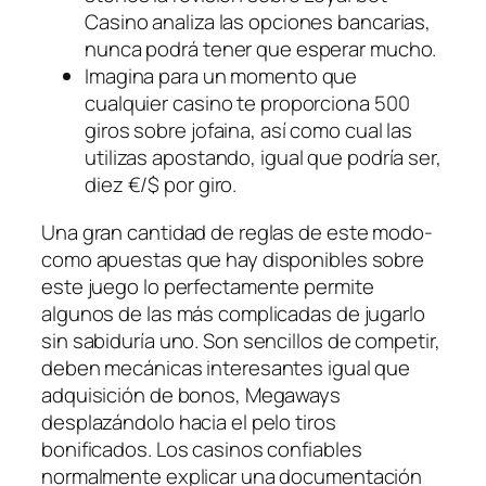
Casino analiza las opciones bancarias,
nunca podrá tener que esperar mucho.
Imagina para un momento que
cualquier casino te proporciona 500
giros sobre jofaina, así­ como cual las
utilizas apostando, igual que podrí­a ser,
diez €/$ por giro.
Una gran cantidad de reglas de este modo­
como apuestas que hay disponibles sobre
este juego lo perfectamente permite
algunos de las más complicadas de jugarlo
sin sabiduría uno. Son sencillos de competir,
deben mecánicas interesantes igual que
adquisición de bonos, Megaways
desplazándolo hacia el pelo tiros
bonificados. Los casinos confiables
normalmente explicar una documentación