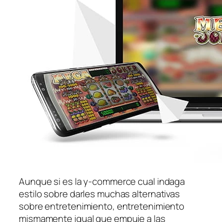
Aunque si es la y-commerce cual indaga
estilo sobre darles muchas alternativas
sobre entretenimiento, entretenimiento
mismamente­ igual que empuje a las