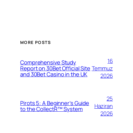
MORE POSTS
16
Comprehensive Study
Temmuz
Report on 30Bet Official Site
and 30Bet Casino in the UK
2026
25
Pirots 5: A Beginner’s Guide
Haziran
to the CollectR™ System
2026