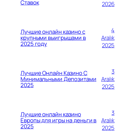
Ставок
2026
4
Лучшие онлайн казино с
Aralık
крупными выигрышами в
2025 году
2025
3
Лучшие Онлайн Казино С
Aralık
Минимальными Депозитами
2025
2025
3
Лучшие онлайн казино
Aralık
Европы для игры на деньги в
2025
2025