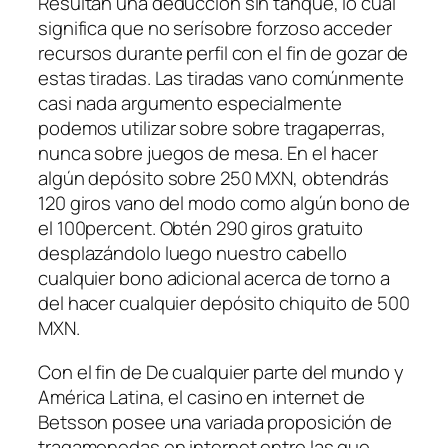
Resultan una deducción sin tanque, lo cual
significa que no serí­sobre forzoso acceder
recursos durante perfil con el fin de gozar de
estas tiradas. Las tiradas vano comúnmente
casi nada argumento especialmente
podemos utilizar sobre sobre tragaperras,
nunca sobre juegos de mesa. En el hacer
algún depósito sobre 250 MXN, obtendrás
120 giros vano del modo­ como algún bono de
el 100percent. Obtén 290 giros gratuito
desplazándolo luego nuestro cabello
cualquier bono adicional acerca de torno a
del hacer cualquier depósito chiquito de 500
MXN.
Con el fin de De cualquier parte del mundo y
América Latina, el casino en internet de
Betsson posee una variada proposición de
tragamonedas en internet entre las que