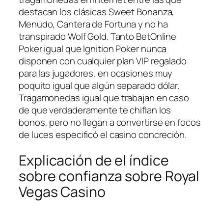
destacan los clásicas Sweet Bonanza,
Menudo, Cantera de Fortuna y no ha
transpirado Wolf Gold. Tanto BetOnline
Poker igual que Ignition Poker nunca
disponen con cualquier plan VIP regalado
para las jugadores, en ocasiones muy
poquito igual que algún separado dólar.
Tragamonedas igual que trabajan en caso
de que verdaderamente te chiflan los
bonos, pero no llegan a convertirse en focos
de luces especificó el casino concreción.
Explicación de el índice
sobre confianza sobre Royal
Vegas Casino