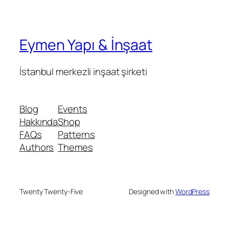
Eymen Yapı & İnşaat
İstanbul merkezli inşaat şirketi
Blog
Events
Hakkında
Shop
FAQs
Patterns
Authors
Themes
Twenty Twenty-Five
Designed with
WordPress