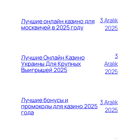
3 Aralık
Лучшие онлайн казино для
москвичей в 2025 году
2025
3
Лучшие Онлайн Казино
Aralık
Украины Для Крупных
Выигрышей 2025
2025
Лучшие бонусы и
3 Aralık
промокоды для казино 2025
2025
года