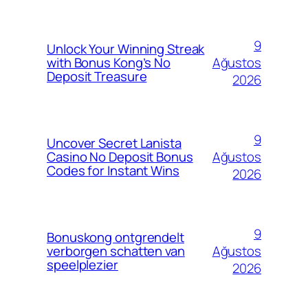
9
Unlock Your Winning Streak
Ağustos
with Bonus Kong’s No
Deposit Treasure
2026
9
Uncover Secret Lanista
Ağustos
Casino No Deposit Bonus
Codes for Instant Wins
2026
9
Bonuskong ontgrendelt
Ağustos
verborgen schatten van
speelplezier
2026