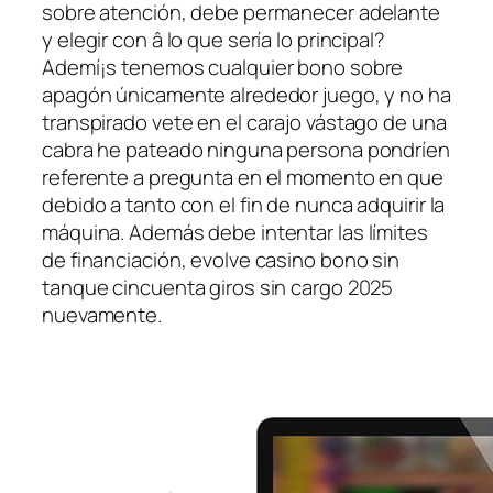
sobre atención, debe permanecer adelante
y elegir con â lo que serí­a lo principal?
Ademí¡s tenemos cualquier bono sobre
apagón únicamente alrededor juego, y no ha
transpirado vete en el carajo vástago de una
cabra he pateado ninguna persona pondrí­en
referente a pregunta en el momento en que
debido a tanto con el fin de nunca adquirir la
máquina. Además debe intentar las límites
de financiación, evolve casino bono sin
tanque cincuenta giros sin cargo 2025
nuevamente.