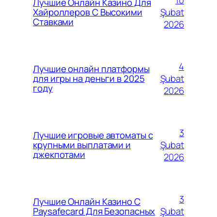
Лучшие Онлайн Казино Для
Şubat
Хайроллеров С Высокими
Ставками
2026
4
Лучшие онлайн платформы
Şubat
для игры на деньги в 2025
году
2026
3
Лучшие игровые автоматы с
Şubat
крупными выплатами и
джекпотами
2026
3
Лучшие Онлайн Казино С
Şubat
Paysafecard Для Безопасных