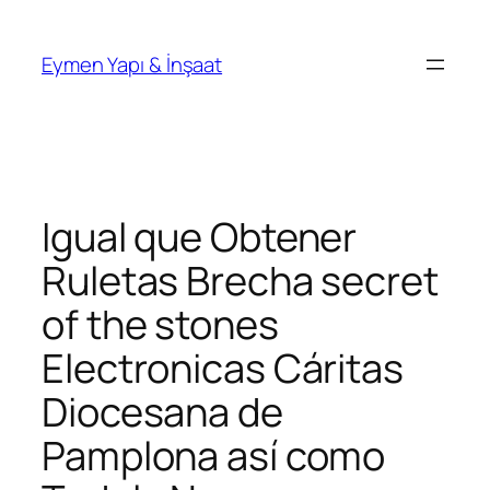
İçeriğe
geç
Eymen Yapı & İnşaat
Igual que Obtener
Ruletas Brecha secret
of the stones
Electronicas Cáritas
Diocesana de
Pamplona así­ como