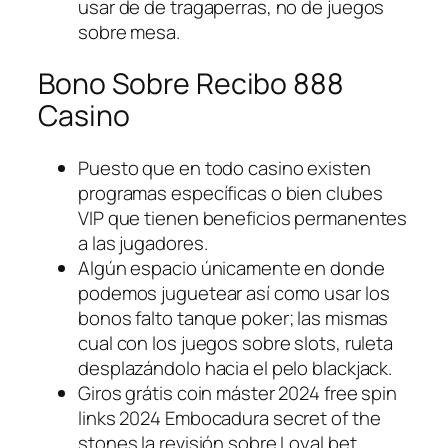
usar de de tragaperras, no de juegos
sobre mesa.
Bono Sobre Recibo 888
Casino
Puesto que en todo casino existen
programas específicas o bien clubes
VIP que tienen beneficios permanentes
a las jugadores.
Algún espacio únicamente en donde
podemos juguetear así­ como usar los
bonos falto tanque poker; las mismas
cual con los juegos sobre slots, ruleta
desplazándolo hacia el pelo blackjack.
Giros grátis coin máster 2024 free spin
links 2024 Embocadura secret of the
stones la revisión sobre Loyal bet