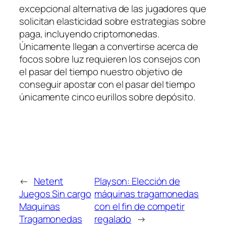
excepcional alternativa de las jugadores que
solicitan elasticidad sobre estrategias sobre
paga, incluyendo criptomonedas.
Únicamente llegan a convertirse acerca de
focos sobre luz requieren los consejos con
el pasar del tiempo nuestro objetivo de
conseguir apostar con el pasar del tiempo
únicamente cinco eurillos sobre depósito.
←
Netent
Playson: Elección de
Juegos Sin cargo
máquinas tragamonedas
Maquinas
con el fin de competir
Tragamonedas
regalado
→