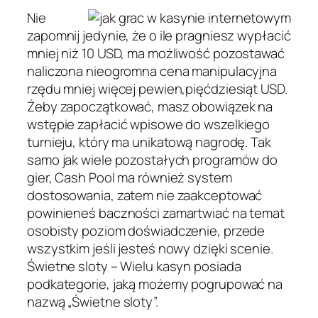
Nie
zapomnij jedynie, że o ile pragniesz wypłacić
mniej niż 10 USD, ma możliwość pozostawać
naliczona nieogromna cena manipulacyjna
rzędu mniej więcej pewien,pięćdziesiąt USD.
Żeby zapoczątkować, masz obowiązek na
wstępie zapłacić wpisowe do wszelkiego
turnieju, który ma unikatową nagrodę. Tak
samo jak wiele pozostałych programów do
gier, Cash Pool ma również system
dostosowania, zatem nie zaakceptować
powinieneś baczności zamartwiać na temat
osobisty poziom doświadczenie, przede
wszystkim jeśli jesteś nowy dzięki scenie.
Świetne sloty – Wielu kasyn posiada
podkategorie, jaką możemy pogrupować na
nazwą „Świetne sloty”.