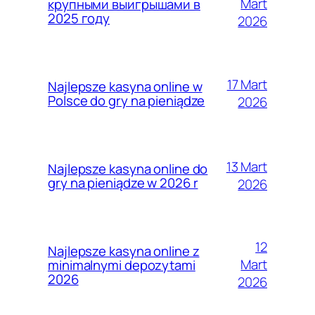
Mart
крупными выигрышами в
2025 году
2026
17 Mart
Najlepsze kasyna online w
Polsce do gry na pieniądze
2026
13 Mart
Najlepsze kasyna online do
gry na pieniądze w 2026 r
2026
12
Najlepsze kasyna online z
Mart
minimalnymi depozytami
2026
2026