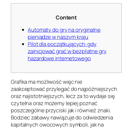
Content
Automaty do gry na oryginalne
pieniądze w naszym kraju
Pilot dla początkujących: gdy
zainicjować grać w bezpłatne gry
hazardowe internetowego
Grafika ma możliwość więc nie
zaakceptować przylegać do najpóźniejszych
oraz najistotniejszych, lecz za to wydaje się
czytelna oraz możemy lepiej poznać
poszczególne przyciski jak i również znaki.
Bodziec zabawy nawiązuje do odwiedzenia
kapitalnych owocowych symboli, jak na