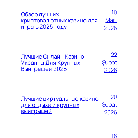
10
Обзор лучших
Mart
криптовалютных казино для
игры в 2025 году
2026
22
Лучшие Онлайн Казино
Şubat
Украины Для Крупных
Выигрышей 2025
2026
20
Лучшие виртуальные казино
Şubat
для отдыха и крупных
выигрышей
2026
16