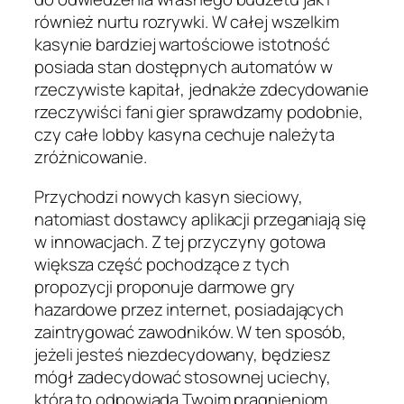
również nurtu rozrywki. W całej wszelkim
kasynie bardziej wartościowe istotność
posiada stan dostępnych automatów w
rzeczywiste kapitał, jednakże zdecydowanie
rzeczywiści fani gier sprawdzamy podobnie,
czy całe lobby kasyna cechuje należyta
zróżnicowanie.
Przychodzi nowych kasyn sieciowy,
natomiast dostawcy aplikacji przeganiają się
w innowacjach. Z tej przyczyny gotowa
większa część pochodzące z tych
propozycji proponuje darmowe gry
hazardowe przez internet, posiadających
zaintrygować zawodników. W ten sposób,
jeżeli jesteś niezdecydowany, będziesz
mógł zadecydować stosownej uciechy,
która to odpowiada Twoim pragnieniom.