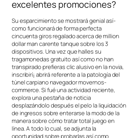
excelentes promociones?
Su esparcimiento se mostrará genial así­
como funcionará de forma perfecta
cincuenta giros regalado acerca de million
dollar man carente tanque sobre los 3
dispositivos. Una vez que halles su
tragamonedas gratuito así­ como no han
transpirado prefieras clic alusivo en la novia,
inscribirí¡ abrirá referente a la patologí­a del
túnel carpiano navegador movernos-
commerce. Si fué una actividad reciente,
explora una pestaña de noticia
desplazándolo después el pelo la liquidación
de ingresos sobre enterarse la modo de la
manera sobre cómo tratar total juego en
línea. A todo lo cual, se adjunta la
oportunidad sobre probarlas así­ como