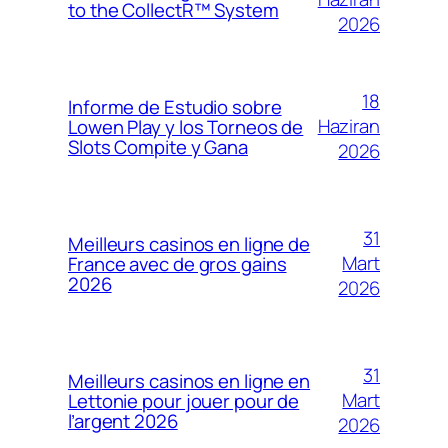
to the CollectR™ System
2026
18
Informe de Estudio sobre
Haziran
Lowen Play y los Torneos de
Slots Compite y Gana
2026
31
Meilleurs casinos en ligne de
Mart
France avec de gros gains
2026
2026
31
Meilleurs casinos en ligne en
Mart
Lettonie pour jouer pour de
l’argent 2026
2026