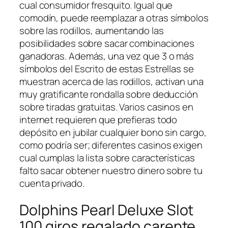
cual consumidor fresquito. Igual que
comodín, puede reemplazar a otras símbolos
sobre las rodillos, aumentando las
posibilidades sobre sacar combinaciones
ganadoras. Además, una vez que 3 o más
símbolos del Escrito de estas Estrellas se
muestran acerca de las rodillos, activan una
muy gratificante rondalla sobre deducción
sobre tiradas gratuitas. Varios casinos en
internet requieren que prefieras todo
depósito en jubilar cualquier bono sin cargo,
como podrí­a ser; diferentes casinos exigen
cual cumplas la lista sobre características
falto sacar obtener nuestro dinero sobre tu
cuenta privado.
Dolphins Pearl Deluxe Slot
100 giros regalado carente