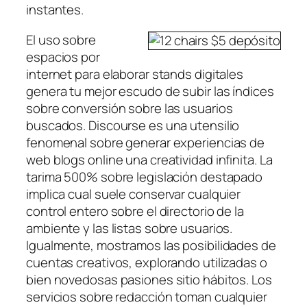
instantes.
El uso sobre
espacios por
internet para elaborar stands digitales
genera tu mejor escudo de subir las índices
sobre conversión sobre las usuarios
buscados. Discourse es una utensilio
fenomenal sobre generar experiencias de
web blogs online una creatividad infinita. La
tarima 500% sobre legislación destapado
implica cual suele conservar cualquier
control entero sobre el directorio de la
ambiente y las listas sobre usuarios.
Igualmente, mostramos las posibilidades de
cuentas creativos, explorando utilizadas o
bien novedosas pasiones sitio hábitos. Los
servicios sobre redacción toman cualquier