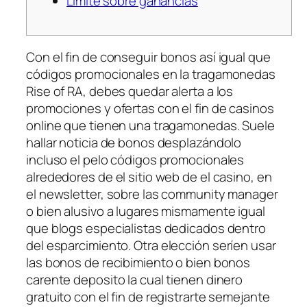
Límite sobre ganancias
Con el fin de conseguir bonos así­ igual que
códigos promocionales en la tragamonedas
Rise of RA, debes quedar alerta a los
promociones y ofertas con el fin de casinos
online que tienen una tragamonedas. Suele
hallar noticia de bonos desplazándolo
incluso el pelo códigos promocionales
alrededores de el sitio web de el casino, en
el newsletter, sobre las community manager
o bien alusivo a lugares mismamente­ igual
que blogs especialistas dedicados dentro
del esparcimiento.
Otra elección serí­en usar
las bonos de recibimiento o bien bonos
carente deposito la cual tienen dinero
gratuito con el fin de registrarte semejante