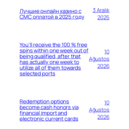
3 Aralık
Лучшие онлайн казино с
СМС оплатой в 2025 году
2025
You’ll receive the 100 % free
spins within one week out of
10
being qualified, after that
Ağustos
has actually one week to
2026
utilize all of them towards
selected ports
Redemption options
10
become cash honors via
Ağustos
financial import and
2026
electronic current cards