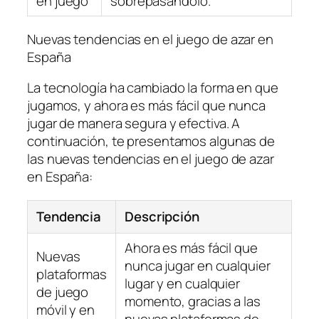
en juego
sobrepasándolo.
Nuevas tendencias en el juego de azar en
España
La tecnología ha cambiado la forma en que
jugamos, y ahora es más fácil que nunca
jugar de manera segura y efectiva. A
continuación, te presentamos algunas de
las nuevas tendencias en el juego de azar
en España:
Tendencia
Descripción
Ahora es más fácil que
Nuevas
nunca jugar en cualquier
plataformas
lugar y en cualquier
de juego
momento, gracias a las
móvil y en