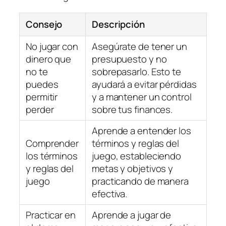
Consejo
Descripción
No jugar con
Asegúrate de tener un
dinero que
presupuesto y no
no te
sobrepasarlo. Esto te
puedes
ayudará a evitar pérdidas
permitir
y a mantener un control
perder
sobre tus finances.
Aprende a entender los
Comprender
términos y reglas del
los términos
juego, estableciendo
y reglas del
metas y objetivos y
juego
practicando de manera
efectiva.
Practicar en
Aprende a jugar de