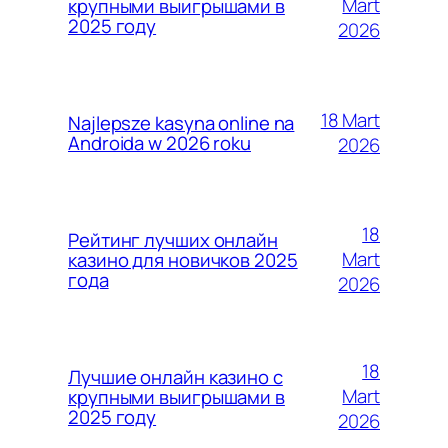
Mart
крупными выигрышами в
2025 году
2026
18 Mart
Najlepsze kasyna online na
Androida w 2026 roku
2026
18
Рейтинг лучших онлайн
Mart
казино для новичков 2025
года
2026
18
Лучшие онлайн казино с
Mart
крупными выигрышами в
2025 году
2026