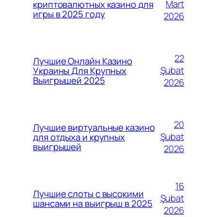
Mart
криптовалютных казино для
игры в 2025 году
2026
22
Лучшие Онлайн Казино
Şubat
Украины Для Крупных
Выигрышей 2025
2026
20
Лучшие виртуальные казино
Şubat
для отдыха и крупных
выигрышей
2026
16
Лучшие слоты с высокими
Şubat
шансами на выигрыш в 2025
2026