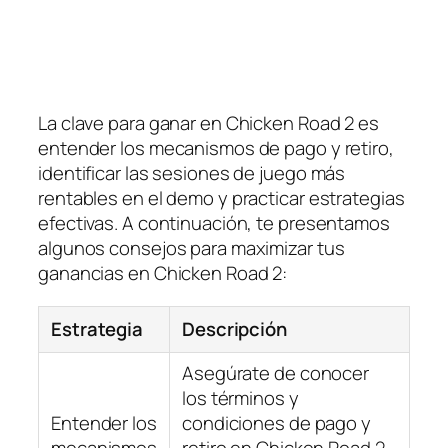
La clave para ganar en Chicken Road 2 es
entender los mecanismos de pago y retiro,
identificar las sesiones de juego más
rentables en el demo y practicar estrategias
efectivas. A continuación, te presentamos
algunos consejos para maximizar tus
ganancias en Chicken Road 2:
Estrategia
Descripción
Asegúrate de conocer
los términos y
Entender los
condiciones de pago y