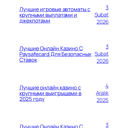
3
Лучшие игровые автоматы с
Şubat
крупными выплатами и
джекпотами
2026
3
Лучшие Онлайн Казино С
Şubat
Paysafecard Для Безопасных
Ставок
2026
4
Лучшие онлайн казино с
Aralık
крупными выигрышами в
2025 году
2025
3
Лучшие Онлайн Казино С