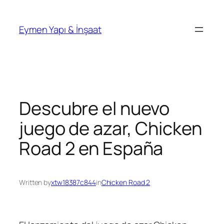
İçeriğe
geç
Eymen Yapı & İnşaat
Descubre el nuevo
juego de azar, Chicken
Road 2 en España
Written by
xtw18387c844
in
Chicken Road 2