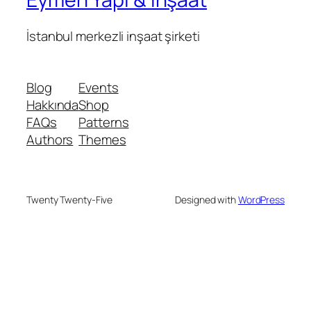
İstanbul merkezli inşaat şirketi
Blog
Events
Hakkında
Shop
FAQs
Patterns
Authors
Themes
Twenty Twenty-Five
Designed with
WordPress