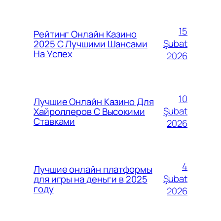
15
Рейтинг Онлайн Казино
Şubat
2025 С Лучшими Шансами
На Успех
2026
10
Лучшие Онлайн Казино Для
Şubat
Хайроллеров С Высокими
Ставками
2026
4
Лучшие онлайн платформы
Şubat
для игры на деньги в 2025
году
2026