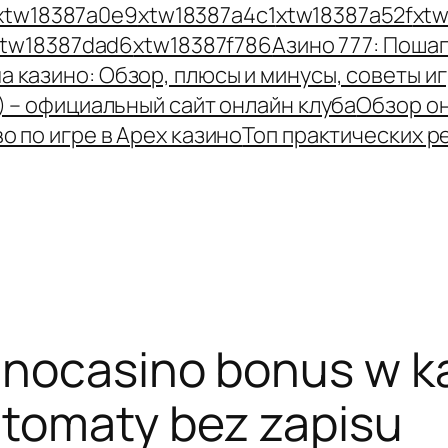
xtw18387a0e9
xtw18387a4c1
xtw18387a52f
xtw
xtw18387dad6
xtw18387f786
Азино 777: Поша
а казино: Обзор, плюсы и минусы, советы и
) – официальный сайт онлайн клуба
Обзор он
 по игре в Apex казино
Топ практических р
inocasino bonus w k
utomaty bez zapisu