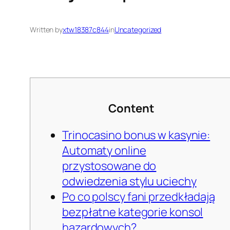
Written by
xtw18387c844
in
Uncategorized
Content
Trinocasino bonus w kasynie:
Automaty online
przystosowane do
odwiedzenia stylu uciechy
Po co polscy fani przedkładają
bezpłatne kategorie konsol
hazardowych?