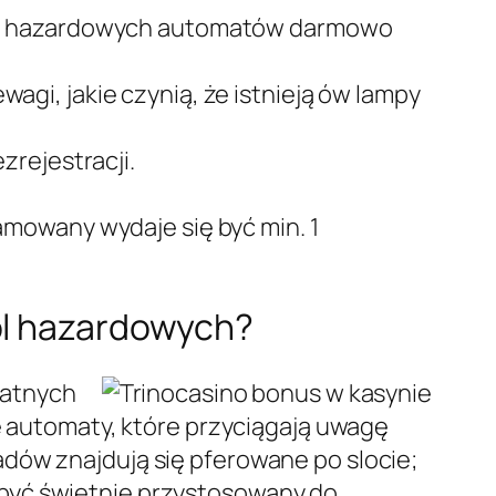
net hazardowych automatów darmowo
gi, jakie czynią, że istnieją ów lampy
zrejestracji.
mowany wydaje się być min. 1
sol hazardowych?
łatnych
ne automaty, które przyciągają uwagę
dów znajdują się pferowane po slocie;
 być świetnie przystosowany do