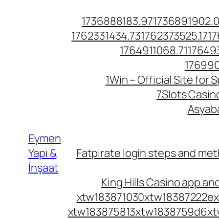
İçeriğe
1736888183.97
1736891902.
geç
1762331434.73
1762373525.17
17
1764911068.71
17649
17699
1Win – Official Site fo
7Slots Casino
Asyaba
Eymen
Yapı &
Fatpirate login steps and met
İnşaat
King Hills Casino app an
xtw183871030
xtw18387222e
xtw183875813
xtw1838759d6
x