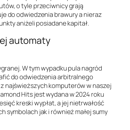
tów, o tyle przeciwnicy grają
uje do odwiedzenia brawury a nieraz
nkty aniżeli posiadane kapitał.
łej automaty
wygranej. W tym wypadku pula nagród
afić do odwiedzenia arbitralnego
a z najświeższych komputerów w naszej
iamond Hits jest wydana w 2024 roku
ęć kreski wypłat, a jej nietrwałość
ch symbolach jak i również małej sumy