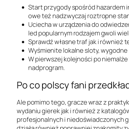
Start przygody spośród hazardem 
owe też nadzwyczaj roztropne sta
Uciecha w urządzenia do odwiedzeni
led popularnym rodzajem gwoli wiel
Sprawdź własne traf jak i również 
Wyśmienite lokalne sloty, wygodne 
W pierwszej kolejności po niemalż
nadprogram.
Po co polscy fani przedkł
Ale pomimo tego, gracze wraz z prakty
wydaniu gierek jak i również z katalogó
profesjonalnych i niedoświadczonych gr
działa również poprawniej znakomity z