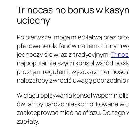
Trinocasino bonus w kasyn
uciechy
Po pierwsze, mogą mieć łatwą oraz pros
pferowane dla fanów na temat innym wy
jednoczy się wraz z tradycyjnymi
Trinoc
najpopularniejszych konsol wśród polsk
prostymi regułami, wysoką zmiennością 
należałoby zwrócić uwagę poprzednio r
W ciągu opisywania konsol wspomnieliśmy
ów lampy bardzo nieskomplikowane w cał
zaakceptować mieć na afiszu. Do tego w
zapłaty.