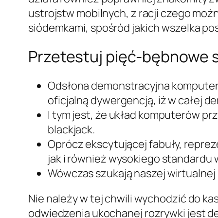
ustrojstw mobilnych, z racji czego moż
siódemkami, spośród jakich wszelka pos
Przetestuj pięć-bębnowe 
Odsłona demonstracyjna komputeró
oficjalną dywergencją, iż w całej 
I tym jest, że układ komputerów przy
blackjack.
Oprócz ekscytującej fabuły, repre
jak i również wysokiego standardu 
Wówczas szukają naszej wirtualnej
Nie należy w tej chwili wychodzić do ka
odwiedzenia ukochanej rozrywki jest d