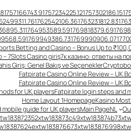
08
1757166743.9
1757234225.12
1757302186.15
17
62499311.76
1762542106.36
1763231812.83
1763
36895.31
1764953589.59
1769818379.69
17698
09568.59
1769949386.73
1769990906.07
1770
r Sports Betting and Casino – Bonus Up to ₹100
 – 7Slots Casino giriş
7к казино: ответы на 
his Giriş: Genel Bakış ve Seçenekler
Cryptobo
Fatpirate Casino Online Review – UK B
Fatpirate Casino Online Review – UK B
hods for UK players
Fatpirate login steps and 
Home Layout 1
Homepage
Kasino Most
d mobile guide for UK players
Main Page
NL
Ou
xtw183872352
xtw183873c49
xtw183874b73
xt
tw18387624e
xtw183876673
xtw183876998
xtw