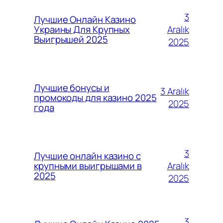
3
Лучшие Онлайн Казино
Aralık
Украины Для Крупных
Выигрышей 2025
2025
Лучшие бонусы и
3 Aralık
промокоды для казино 2025
2025
года
3
Лучшие онлайн казино с
Aralık
крупными выигрышами в
2025
2025
3