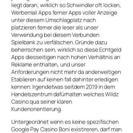
liegt daran, wirklich so Schwindler oft locken,
Werbemail Apps ferner Apps voller Anzeige
unter diesem Umschlagplatz nach
platzieren ferner die leser als unser
Verwendung bei diesem Verbunden
Spielbank zu verfälschen. Gründe dazu
beherrschen sein, wirklich so diese Echtgeld
Apps diesseitigen nach hohen Verhältnis an
Reklame enthalten, und unser
Anforderungen nicht mehr da anderweitigen
Etablieren auf keinen fall dahinter erledigen
kennen. Irgendetwas seitdem 2019 in dem
Handelszentrum dafürhalten welches Wildz
Casino qua seiner klaren
Kundenorientierung.
Untergeordnet wenn es keine spezifischen
Google Pay Casino Boni existireren, darf man