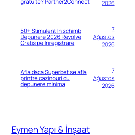
gratuite? Partner2Connect
2026
7
50+ Stimulent In schimb
Ağustos
Depunere 2026 Revolve
Gratis pe Inregistrare
2026
7
Afla daca Superbet se afla
Ağustos
printre cazinouri cu
depunere minima
2026
Eymen Yapı & İnşaat