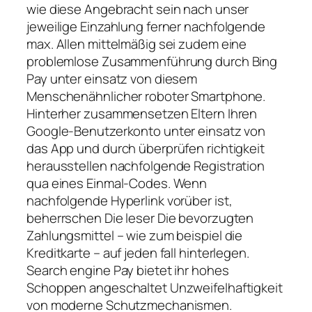
wie diese Angebracht sein nach unser
jeweilige Einzahlung ferner nachfolgende
max. Allen mittelmäßig sei zudem eine
problemlose Zusammenführung durch Bing
Pay unter einsatz von diesem
Menschenähnlicher roboter Smartphone.
Hinterher zusammensetzen Eltern Ihren
Google-Benutzerkonto unter einsatz von
das App und durch überprüfen richtigkeit
herausstellen nachfolgende Registration
qua eines Einmal-Codes. Wenn
nachfolgende Hyperlink vorüber ist,
beherrschen Die leser Die bevorzugten
Zahlungsmittel – wie zum beispiel die
Kreditkarte – auf jeden fall hinterlegen.
Search engine Pay bietet ihr hohes
Schoppen angeschaltet Unzweifelhaftigkeit
von moderne Schutzmechanismen.