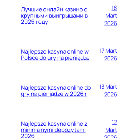
18
Лучшие онлайн казино с
Mart
крупными выигрышами в
2025 году
2026
17 Mart
Najlepsze kasyna online w
Polsce do gry na pieniądze
2026
13 Mart
Najlepsze kasyna online do
gry na pieniądze w 2026 r
2026
12
Najlepsze kasyna online z
Mart
minimalnymi depozytami
2026
2026