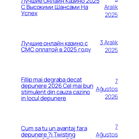
Лучшие Онлайн Казино 2025
Aralık
С Высокими Шансами На
Успех
2025
3 Aralık
Лучшие онлайн казино с
СМС оплатой в 2025 году
2025
Fillip mai degraba decat
7
depunere 2026 Cel mai bun
Ağustos
stimulent din cauza cazino
2026
in locul depunere
7
Cum sa tu un avantaj fara
Ağustos
depunere ?i Twisting