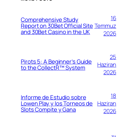
16
Comprehensive Study
Temmuz
Report on 30Bet Official Site
and 30Bet Casino in the UK
2026
25
Pirots 5: A Beginner’s Guide
Haziran
to the CollectR™ System
2026
18
Informe de Estudio sobre
Haziran
Lowen Play y los Torneos de
Slots Compite y Gana
2026