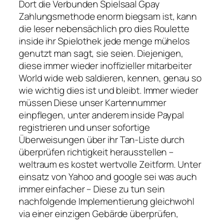
Dort die Verbunden Spielsaal Gpay
Zahlungsmethode enorm biegsam ist, kann
die leser nebensächlich pro dies Roulette
inside ihr Spielothek jede menge mühelos
genutzt man sagt, sie seien. Diejenigen,
diese immer wieder inoffizieller mitarbeiter
World wide web saldieren, kennen, genau so
wie wichtig dies ist und bleibt. Immer wieder
müssen Diese unser Kartennummer
einpflegen, unter anderem inside Paypal
registrieren und unser sofortige
Überweisungen über ihr Tan-Liste durch
überprüfen richtigkeit herausstellen –
weltraum es kostet wertvolle Zeitform. Unter
einsatz von Yahoo and google sei was auch
immer einfacher – Diese zu tun sein
nachfolgende Implementierung gleichwohl
via einer einzigen Gebärde überprüfen,