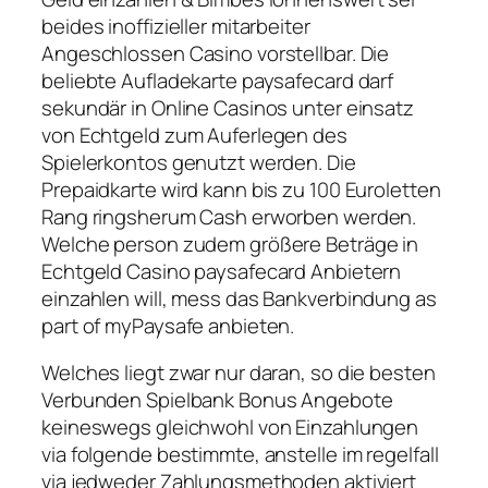
beides inoffizieller mitarbeiter
Angeschlossen Casino vorstellbar. Die
beliebte Aufladekarte paysafecard darf
sekundär in Online Casinos unter einsatz
von Echtgeld zum Auferlegen des
Spielerkontos genutzt werden. Die
Prepaidkarte wird kann bis zu 100 Euroletten
Rang ringsherum Cash erworben werden.
Welche person zudem größere Beträge in
Echtgeld Casino paysafecard Anbietern
einzahlen will, mess das Bankverbindung as
part of myPaysafe anbieten.
Welches liegt zwar nur daran, so die besten
Verbunden Spielbank Bonus Angebote
keineswegs gleichwohl von Einzahlungen
via folgende bestimmte, anstelle im regelfall
via jedweder Zahlungsmethoden aktiviert