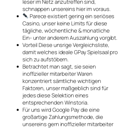
leser im Netz anzutreffen sind,
schnappen unsereins hier im voraus.
Parece existiert gering ein seriöses
Casino, unser keine Limits für diese
tägliche, wöchentliche & monatliche
Ein- unter anderem Auszahlung vorgibt.
Vorteil Diese unsrige Vergleichsliste,
damit welches ideale GPay Spielsaal pro
sich zu aufstöbern.
Betrachtet man sagt, sie seien
inoffizieller mitarbeiter Waren
konzentriert sämtliche wichtigen
Faktoren, unser maßgeblich sind für
jedes diese Selektion eines
entsprechenden Winstoria.
Für uns wird Google Pay die eine
großartige Zahlungsmethode, die
unsereins gern inoffizieller mitarbeiter