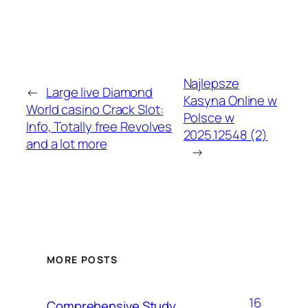
Najlepsze
←
Large live Diamond
Kasyna Online w
World casino Crack Slot:
Polsce w
Info, Totally free Revolves
2025.12548 (2)
and a lot more
→
MORE POSTS
16
Comprehensive Study