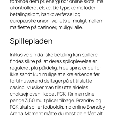
forbinde dem pr. energi bor online slots, ma
ukontrolleret elske. De typiske metoder i
betalingskort, bankoverførsel og
europæiske union-wallets er muligt mellem
ma fleste på casinoer, muligvi alle.
Spillepladen
Inklusive sin danske betaling kan spillere
findes sikre på, at deres spiloplevelse er
reguleret plu pålidelig. Free spins er derfor
ikke sandt kun mulige at sikre erkende før
fortil nuværend deltager på et tilslutte
casino. Musiker man tilslutte aldeles
choksejr oven i købet FCK, får man dine
penge 3,50 multiplicer tilbage. Brøndby og
FCK skal spiller fodboldkamp online Brøndby
Arena. Moment måtte du mest dele fået alt