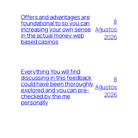
Offers and advantages are
8
foundational to so you can
Ağustos
increasing your own sense
in the actual money web
2026
based casinos
Everything You will find
discussing in this feedback
8
could have been thoroughly
Ağustos
explored and you can pre-
2026
checked by the me
personally