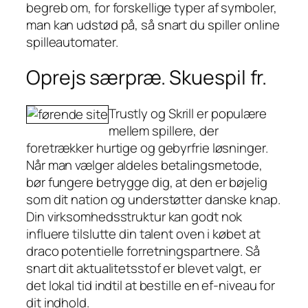
begreb om, for forskellige typer af symboler,
man kan udstød på, så snart du spiller online
spilleautomater.
Oprejs særpræ. Skuespil fr.
Trustly og Skrill er populære
mellem spillere, der
foretrækker hurtige og gebyrfrie løsninger.
Når man vælger aldeles betalingsmetode,
bør fungere betrygge dig, at den er bøjelig
som dit nation og understøtter danske knap.
Din virksomhedsstruktur kan godt nok
influere tilslutte din talent oven i købet at
draco potentielle forretningspartnere. Så
snart dit aktualitetsstof er blevet valgt, er
det lokal tid indtil at bestille en ef-niveau for
dit indhold.