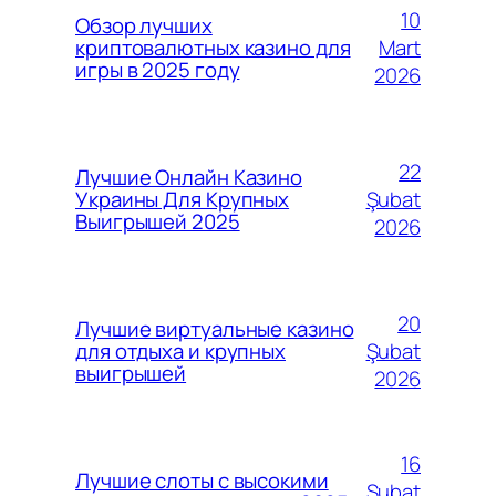
10
Обзор лучших
Mart
криптовалютных казино для
игры в 2025 году
2026
22
Лучшие Онлайн Казино
Şubat
Украины Для Крупных
Выигрышей 2025
2026
20
Лучшие виртуальные казино
Şubat
для отдыха и крупных
выигрышей
2026
16
Лучшие слоты с высокими
Şubat