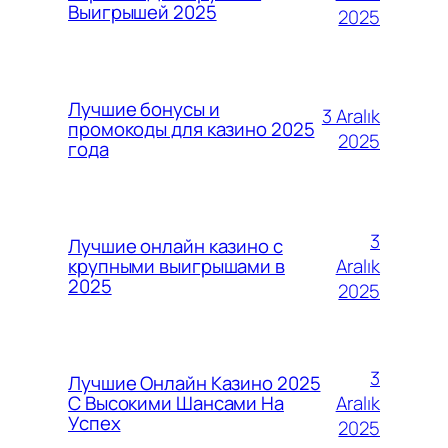
Выигрышей 2025
2025
Лучшие бонусы и
3 Aralık
промокоды для казино 2025
2025
года
3
Лучшие онлайн казино с
Aralık
крупными выигрышами в
2025
2025
3
Лучшие Онлайн Казино 2025
Aralık
С Высокими Шансами На
Успех
2025