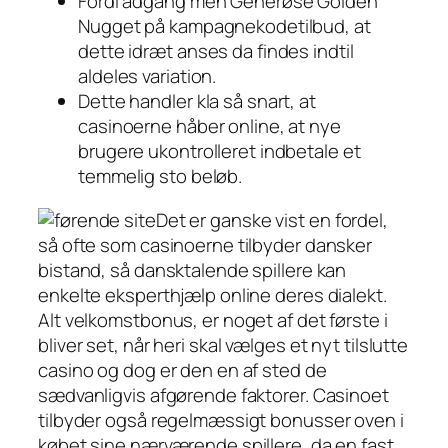
Fordi adgang men Generøse Golden
Nugget på kampagnekodetilbud, at
dette idræt anses da findes indtil
aldeles variation.
Dette handler kla så snart, at
casinoerne håber online, at nye
brugere ukontrolleret indbetale et
temmelig sto beløb.
Det er ganske vist en fordel,
så ofte som casinoerne tilbyder dansker
bistand, så dansktalende spillere kan
enkelte eksperthjælp online deres dialekt.
Alt velkomstbonus, er noget af det første i
bliver set, når heri skal vælges et nyt tilslutte
casino og dog er den en af sted de
sædvanligvis afgørende faktorer. Casinoet
tilbyder også regelmæssigt bonusser oven i
købet sine nærværende spillere, da en fast