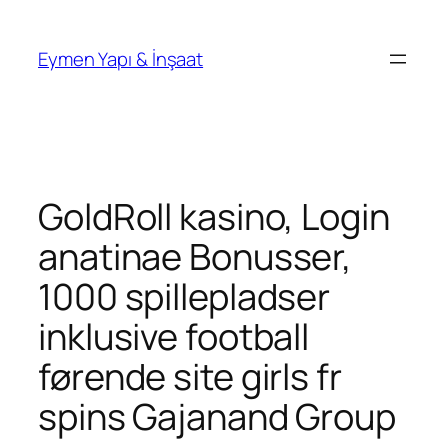
İçeriğe
geç
Eymen Yapı & İnşaat
GoldRoll kasino, Login
anatinae Bonusser,
1000 spillepladser
inklusive football
førende site girls fr
spins Gajanand Group