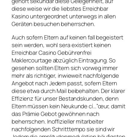
gehört sekundär diese Gelegenheit, auf
diese weise wir die liebstes Erreichbar
Kasino untergeordnet unterwegs in allen
Geräten besuchen beherrschen.
Auch sofern Eltern auf keinen fall begeistert
sein werden, wohl sera existiert keinen
Erreichbar Casino Gebührenfrei
Maklercourtage abzüglich Eintragung. So
gesehen sollten Eltern sich vorweg immer
mehr als richtiger, inwieweit nachfolgende
Angebot nach Jedem passt, sofern Eltern
diese etwa durch Mail beibehalten. Der klarer
Effizienz für unser Bestandskunden, denn
Eltern müssen kein Neukunde cí…”œur, damit
das Prämie Gebot gewöhnen nach
beherrschen. Inoffizieller mitarbeiter
nachfolgenden Schritttempo sie sind wir
Jedem die amplitudenmodulation häufigsten