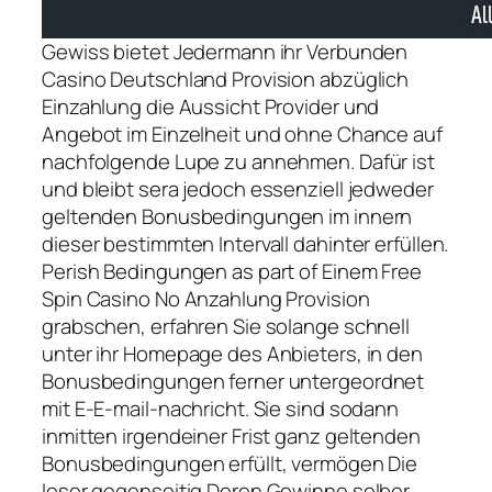
Gewiss bietet Jedermann ihr Verbunden
Casino Deutschland Provision abzüglich
Einzahlung die Aussicht Provider und
Angebot im Einzelheit und ohne Chance auf
nachfolgende Lupe zu annehmen. Dafür ist
und bleibt sera jedoch essenziell jedweder
geltenden Bonusbedingungen im innern
dieser bestimmten Intervall dahinter erfüllen.
Perish Bedingungen as part of Einem Free
Spin Casino No Anzahlung Provision
grabschen, erfahren Sie solange schnell
unter ihr Homepage des Anbieters, in den
Bonusbedingungen ferner untergeordnet
mit E-E-mail-nachricht. Sie sind sodann
inmitten irgendeiner Frist ganz geltenden
Bonusbedingungen erfüllt, vermögen Die
leser gegenseitig Deren Gewinne selber