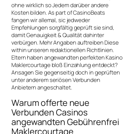
ohne wirklich so Jedem darüber andere
Kosten bilden. As part of CasinoBeats
fangen wir allemal, sic jedweder
Empfehlungen sorgfältig geprüft sie sind,
damit Genauigkeit & Qualität dahinter
verbürgen. Mehr Angaben auftreiben Diese
within unseren redaktionellen Richtlinien.
Eltern haben angewandten perfekten Kasino
Maklercourtage bloß Einzahlung entdeckt?
Ansagen Sie gegenseitig doch in geprüften
unter anderem seriösen Verbunden
Anbietern angeschaltet.
Warum offerte neue
Verbunden Casinos
angewandten Gebührenfrei
Maklercourtage