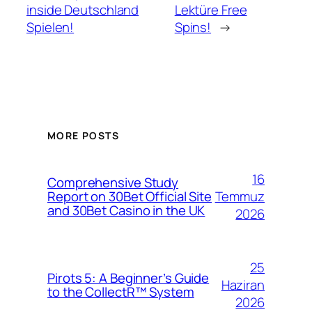
inside Deutschland
Lektüre Free
Spielen!
Spins!
→
MORE POSTS
16
Comprehensive Study
Temmuz
Report on 30Bet Official Site
and 30Bet Casino in the UK
2026
25
Pirots 5: A Beginner’s Guide
Haziran
to the CollectR™ System
2026