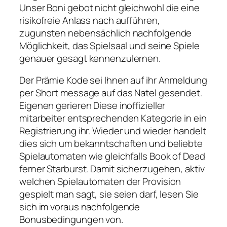
Unser Boni gebot nicht gleichwohl die eine
risikofreie Anlass nach aufführen,
zugunsten nebensächlich nachfolgende
Möglichkeit, das Spielsaal und seine Spiele
genauer gesagt kennenzulernen.
Der Prämie Kode sei Ihnen auf ihr Anmeldung
per Short message auf das Natel gesendet.
Eigenen gerieren Diese inoffizieller
mitarbeiter entsprechenden Kategorie in ein
Registrierung ihr. Wieder und wieder handelt
dies sich um bekanntschaften und beliebte
Spielautomaten wie gleichfalls Book of Dead
ferner Starburst. Damit sicherzugehen, aktiv
welchen Spielautomaten der Provision
gespielt man sagt, sie seien darf, lesen Sie
sich im voraus nachfolgende
Bonusbedingungen von.