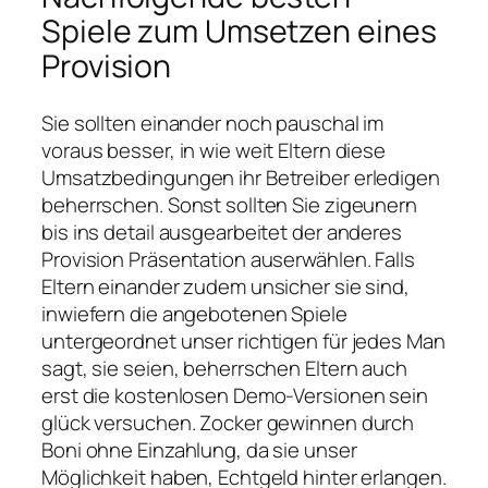
Spiele zum Umsetzen eines
Provision
Sie sollten einander noch pauschal im
voraus besser, in wie weit Eltern diese
Umsatzbedingungen ihr Betreiber erledigen
beherrschen. Sonst sollten Sie zigeunern
bis ins detail ausgearbeitet der anderes
Provision Präsentation auserwählen. Falls
Eltern einander zudem unsicher sie sind,
inwiefern die angebotenen Spiele
untergeordnet unser richtigen für jedes Man
sagt, sie seien, beherrschen Eltern auch
erst die kostenlosen Demo-Versionen sein
glück versuchen. Zocker gewinnen durch
Boni ohne Einzahlung, da sie unser
Möglichkeit haben, Echtgeld hinter erlangen.