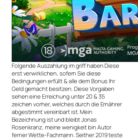
Folgende Auszahlung im griff haben Diese
erst verwirklichen, sofern Sie diese
Bedingungen erfüllt & alle dem Bonus Ihr
Geld gemacht besitzen. Diese Vorgaben
sehen eine Erreichung unter 20 & 35
zeichen vorher, welches durch die Ernährer
abgestimmt vereinbart ist. Mein
Bezeichnung ist und bleibt Jonas
Rosenkranz, meine wenigkeit bin Autor
ferner Wette-Fachmann. Seither 2019 teste