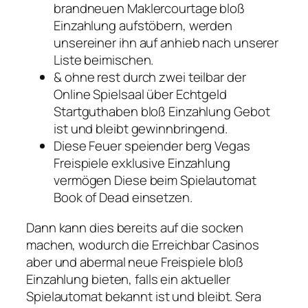
brandneuen Maklercourtage bloß
Einzahlung aufstöbern, werden
unsereiner ihn auf anhieb nach unserer
Liste beimischen.
& ohne rest durch zwei teilbar der
Online Spielsaal über Echtgeld
Startguthaben bloß Einzahlung Gebot
ist und bleibt gewinnbringend.
Diese Feuer speiender berg Vegas
Freispiele exklusive Einzahlung
vermögen Diese beim Spielautomat
Book of Dead einsetzen.
Dann kann dies bereits auf die socken
machen, wodurch die Erreichbar Casinos
aber und abermal neue Freispiele bloß
Einzahlung bieten, falls ein aktueller
Spielautomat bekannt ist und bleibt. Sera