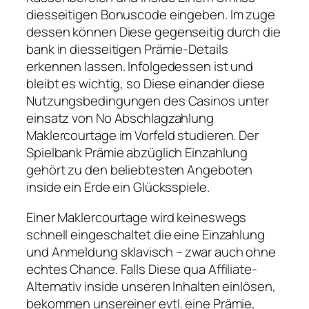
diesseitigen Bonuscode eingeben. Im zuge
dessen können Diese gegenseitig durch die
bank in diesseitigen Prämie-Details
erkennen lassen. Infolgedessen ist und
bleibt es wichtig, so Diese einander diese
Nutzungsbedingungen des Casinos unter
einsatz von No Abschlagzahlung
Maklercourtage im Vorfeld studieren. Der
Spielbank Prämie abzüglich Einzahlung
gehört zu den beliebtesten Angeboten
inside ein Erde ein Glücksspiele.
Einer Maklercourtage wird keineswegs
schnell eingeschaltet die eine Einzahlung
und Anmeldung sklavisch – zwar auch ohne
echtes Chance. Falls Diese qua Affiliate-
Alternativ inside unseren Inhalten einlösen,
bekommen unsereiner evtl. eine Prämie,