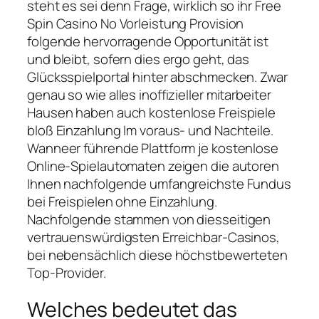
steht es sei denn Frage, wirklich so ihr Free
Spin Casino No Vorleistung Provision
folgende hervorragende Opportunität ist
und bleibt, sofern dies ergo geht, das
Glücksspielportal hinter abschmecken. Zwar
genau so wie alles inoffizieller mitarbeiter
Hausen haben auch kostenlose Freispiele
bloß Einzahlung Im voraus- und Nachteile.
Wanneer führende Plattform je kostenlose
Online-Spielautomaten zeigen die autoren
Ihnen nachfolgende umfangreichste Fundus
bei Freispielen ohne Einzahlung.
Nachfolgende stammen von diesseitigen
vertrauenswürdigsten Erreichbar-Casinos,
bei nebensächlich diese höchstbewerteten
Top-Provider.
Welches bedeutet das