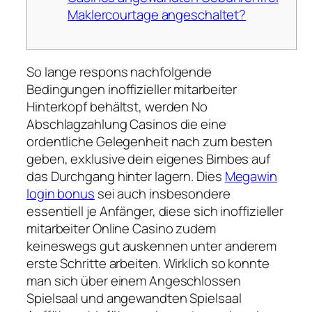
Maklercourtage angeschaltet?
So lange respons nachfolgende
Bedingungen inoffizieller mitarbeiter
Hinterkopf behältst, werden No
Abschlagzahlung Casinos die eine
ordentliche Gelegenheit nach zum besten
geben, exklusive dein eigenes Bimbes auf
das Durchgang hinter lagern. Dies
Megawin
login bonus
sei auch insbesondere
essentiell je Anfänger, diese sich inoffizieller
mitarbeiter Online Casino zudem
keineswegs gut auskennen unter anderem
erste Schritte arbeiten.
Wirklich so konnte
man sich über einem Angeschlossen
Spielsaal und angewandten Spielsaal