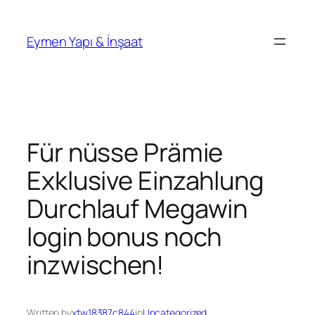
İçeriğe
geç
Eymen Yapı & İnşaat
Für nüsse Prämie
Exklusive Einzahlung
Durchlauf Megawin
login bonus noch
inzwischen!
Written by
xtw18387c844
in
Uncategorized