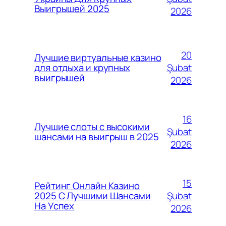
Выигрышей 2025
2026
20
Лучшие виртуальные казино
Şubat
для отдыха и крупных
выигрышей
2026
16
Лучшие слоты с высокими
Şubat
шансами на выигрыш в 2025
2026
15
Рейтинг Онлайн Казино
Şubat
2025 С Лучшими Шансами
На Успех
2026