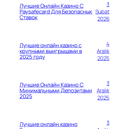
3
Лучшие Онлайн Казино С
Şubat
Paysafecard Для Безопасных
Ставок
2026
4
Лучшие онлайн казино с
Aralık
крупными выигрышами в
2025 году
2025
3
Лучшие Онлайн Казино С
Aralık
Минимальными Депозитами
2025
2025
3
Лучшие онлайн казино