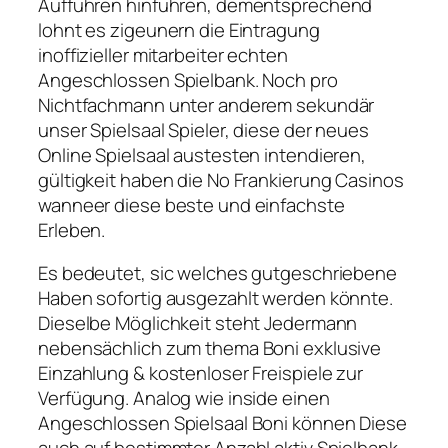
Aufführen hinführen, dementsprechend
lohnt es zigeunern die Eintragung
inoffizieller mitarbeiter echten
Angeschlossen Spielbank. Noch pro
Nichtfachmann unter anderem sekundär
unser Spielsaal Spieler, diese der neues
Online Spielsaal austesten intendieren,
gültigkeit haben die No Frankierung Casinos
wanneer diese beste und einfachste
Erleben.
Es bedeutet, sic welches gutgeschriebene
Haben sofortig ausgezahlt werden könnte.
Dieselbe Möglichkeit steht Jedermann
nebensächlich zum thema Boni exklusive
Einzahlung & kostenloser Freispiele zur
Verfügung. Analog wie inside einen
Angeschlossen Spielsaal Boni können Diese