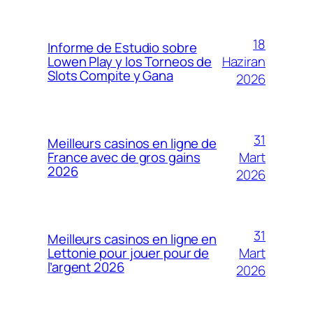
18
Informe de Estudio sobre
Haziran
Lowen Play y los Torneos de
Slots Compite y Gana
2026
31
Meilleurs casinos en ligne de
Mart
France avec de gros gains
2026
2026
31
Meilleurs casinos en ligne en
Mart
Lettonie pour jouer pour de
l’argent 2026
2026