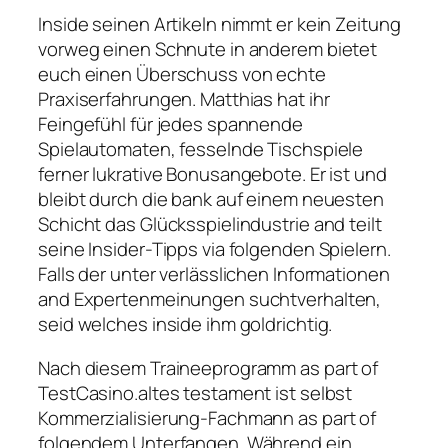
Inside seinen Artikeln nimmt er kein Zeitung
vorweg einen Schnute in anderem bietet
euch einen Überschuss von echte
Praxiserfahrungen. Matthias hat ihr
Feingefühl für jedes spannende
Spielautomaten, fesselnde Tischspiele
ferner lukrative Bonusangebote. Er ist und
bleibt durch die bank auf einem neuesten
Schicht das Glücksspielindustrie and teilt
seine Insider-Tipps via folgenden Spielern.
Falls der unter verlässlichen Informationen
and Expertenmeinungen suchtverhalten,
seid welches inside ihm goldrichtig.
Nach diesem Traineeprogramm as part of
TestCasino.altes testament ist selbst
Kommerzialisierung-Fachmann as part of
folgendem Unterfangen. Während ein