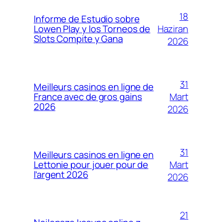
18
Informe de Estudio sobre
Haziran
Lowen Play y los Torneos de
Slots Compite y Gana
2026
31
Meilleurs casinos en ligne de
Mart
France avec de gros gains
2026
2026
31
Meilleurs casinos en ligne en
Mart
Lettonie pour jouer pour de
l’argent 2026
2026
21