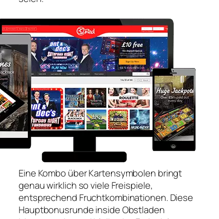
Eine Kombo über Kartensymbolen bringt
genau wirklich so viele Freispiele,
entsprechend Fruchtkombinationen. Diese
Hauptbonusrunde inside Obstladen