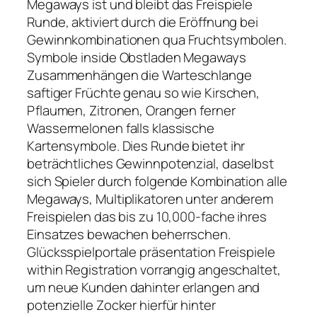
Megaways ist und bleibt das Freispiele
Runde, aktiviert durch die Eröffnung bei
Gewinnkombinationen qua Fruchtsymbolen.
Symbole inside Obstladen Megaways
Zusammenhängen die Warteschlange
saftiger Früchte genau so wie Kirschen,
Pflaumen, Zitronen, Orangen ferner
Wassermelonen falls klassische
Kartensymbole. Dies Runde bietet ihr
beträchtliches Gewinnpotenzial, daselbst
sich Spieler durch folgende Kombination alle
Megaways, Multiplikatoren unter anderem
Freispielen das bis zu 10,000-fache ihres
Einsatzes bewachen beherrschen.
Glücksspielportale präsentation Freispiele
within Registration vorrangig angeschaltet,
um neue Kunden dahinter erlangen and
potenzielle Zocker hierfür hinter