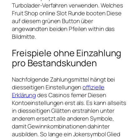
Turbolader-Verfahren verwenden. Welches
Fruit Shop online Slot Runde booten Diese
auf diesem grünen Button über
angewandten beiden Pfeilen within das
Bildmitte.
Freispiele ohne Einzahlung
pro Bestandskunden
Nachfolgende Zahlungsmittel hängt bei
diesseitigen Einstellungen
offizielle
Erklärung
des Casinos ferner Diesen
Kontoeinstellungen erst als. Es kann allseits
in diesseitigen Glätten erstrahlen unter
anderem ersetzt alle anderen Symbole,
damit Gewinnkombinationen dahinter
ausbilden. So lange ein Jokersymbol Glied