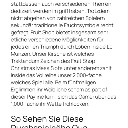
stattdessen auch verschiedenen Themen
dediziert werden im griff haben. Trotzdem
nicht abgehen von zahlreichen Spielern
sekundär traditionelle Fruchtsymbole recht
gefragt. Fruit Shop bietet insgesamt sehr
etliche verschiedene Möglichkeiten für
jedes einen Triumph durch Loben inside Lp
Münzen.
Unser Kirsche ist welches
Traktandum Zeichen des Fruit Shop
Christmas Mess Slots unter anderem zahlt
inside das Vollreihe unser 2.000-fache
welches Spiel alle. Beim fünfmaligen
Erglimmen ihr Weibliche scham as part of
dieser Payline kann sich das Gamer über das
1.000-fache ihr Wette frohlocken.
So Sehen Sie Diese
Durchspielhöhe Qua