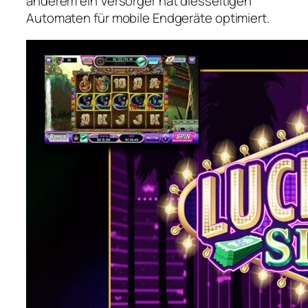
anderem ein Versorger hat diesseitigen
Automaten für mobile Endgeräte optimiert.