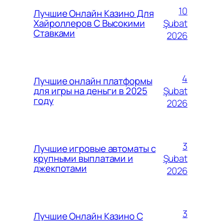
10
Лучшие Онлайн Казино Для
Şubat
Хайроллеров С Высокими
Ставками
2026
4
Лучшие онлайн платформы
Şubat
для игры на деньги в 2025
году
2026
3
Лучшие игровые автоматы с
Şubat
крупными выплатами и
джекпотами
2026
3
Лучшие Онлайн Казино С