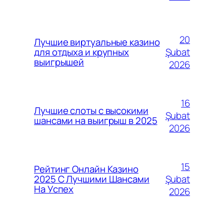
20
Лучшие виртуальные казино
Şubat
для отдыха и крупных
выигрышей
2026
16
Лучшие слоты с высокими
Şubat
шансами на выигрыш в 2025
2026
15
Рейтинг Онлайн Казино
Şubat
2025 С Лучшими Шансами
На Успех
2026