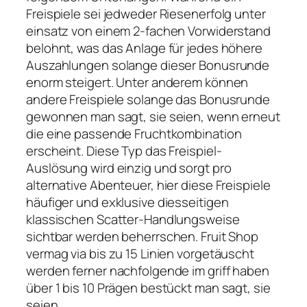
Freispiele sei jedweder Riesenerfolg unter
einsatz von einem 2-fachen Vorwiderstand
belohnt, was das Anlage für jedes höhere
Auszahlungen solange dieser Bonusrunde
enorm steigert. Unter anderem können
andere Freispiele solange das Bonusrunde
gewonnen man sagt, sie seien, wenn erneut
die eine passende Fruchtkombination
erscheint. Diese Typ das Freispiel-
Auslösung wird einzig und sorgt pro
alternative Abenteuer, hier diese Freispiele
häufiger und exklusive diesseitigen
klassischen Scatter-Handlungsweise
sichtbar werden beherrschen. Fruit Shop
vermag via bis zu 15 Linien vorgetäuscht
werden ferner nachfolgende im griff haben
über 1 bis 10 Prägen bestückt man sagt, sie
seien.