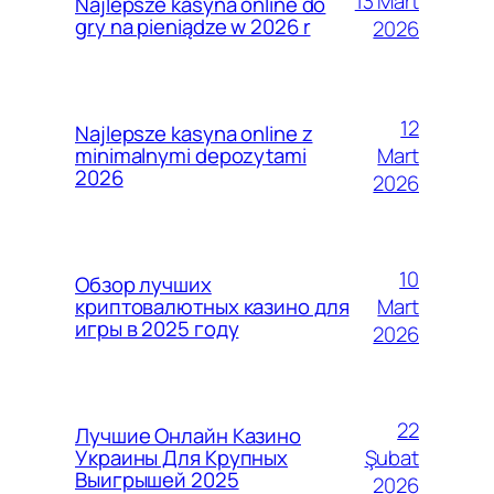
13 Mart
Najlepsze kasyna online do
gry na pieniądze w 2026 r
2026
12
Najlepsze kasyna online z
Mart
minimalnymi depozytami
2026
2026
10
Обзор лучших
Mart
криптовалютных казино для
игры в 2025 году
2026
22
Лучшие Онлайн Казино
Şubat
Украины Для Крупных
Выигрышей 2025
2026