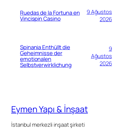
9 Ağustos
Ruedas de la Fortuna en
Vincispin Casino
2026
Spinania Enthüllt die
9
Geheimnisse der
Ağustos
emotionalen
2026
Selbstverwirklichung
Eymen Yapı & İnşaat
İstanbul merkezli inşaat şirketi