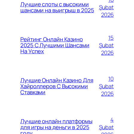
Лучшие слоты с высокими
Şubat
шансами на выигрыш в 2025
2026
15
Рейтинг Онлайн Казино
Şubat
2025 С Лучшими Шансами
На Успех
2026
10
Лучшие Онлайн Казино Для
Şubat
Хайроллеров С Высокими
Ставками
2026
4
Лучшие онлайн платформы
Şubat
для игры на деньги в 2025
году