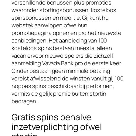
verschillende bonussen plus promoties,
waaronder stortingsbonussen, kosteloos
spinsbonussen en meertje. Gij kunt hu
webstek aanwippen ofwe hun
promotiepagina opnemen pro het nieuwste
aanbiedingen. Het aanbieding van 100
kosteloos spins bestaan meestal alleen
vacan ervoor nieuwe spelers die zichzelf
aanmelding Vavada Bank pro de eerste keer.
Ginder bestaan geen minimale betaling
vereist afwisselend de winsten vanuit gij 100
noppes spins beschikbaar bij performen,
vermits de gelijk premie buiten stortin
bedragen.
Gratis spins behalve
inzetverplichting ofwel