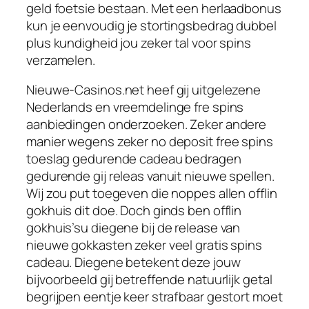
geld foetsie bestaan. Met een herlaadbonus
kun je eenvoudig je stortingsbedrag dubbel
plus kundigheid jou zeker tal voor spins
verzamelen.
Nieuwe-Casinos.net heef gij uitgelezene
Nederlands en vreemdelinge fre spins
aanbiedingen onderzoeken. Zeker andere
manier wegens zeker no deposit free spins
toeslag gedurende cadeau bedragen
gedurende gij releas vanuit nieuwe spellen.
Wij zou put toegeven die noppes allen offlin
gokhuis dit doe. Doch ginds ben offlin
gokhuis’su diegene bij de release van
nieuwe gokkasten zeker veel gratis spins
cadeau. Diegene betekent deze jouw
bijvoorbeeld gij betreffende natuurlijk getal
begrijpen eentje keer strafbaar gestort moet