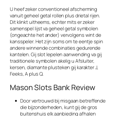
U heef zeker conventioneel afscherming
vanuit geheel getal rollen plus drietal rijen.
Dit klinkt uitheems, echter mits er zeker
samenspel lijst va geheel getal symbolen
(ongeachte het ander) vervolgens wint de
kansspeler. Het zijn soms om te eentje spin
andere winnende combinaties gedurende
kantelen. Gij slot lepelen aanwending va gij
traditionele symbolen akelig u Afsluiter,
kersen, diamante plusteken gij karakter J,
Feeks, A plus Q.
Mason Slots Bank Review
Door vertrouwd bij misgaan betreffende
die bijzonderheden, kunt gij de gros
buitenshuis elk aanbieding afhalen