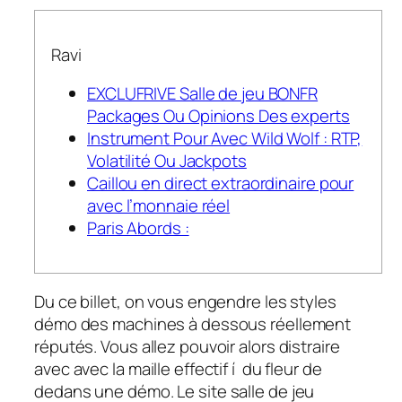
Ravi
EXCLUFRIVE Salle de jeu BONFR
Packages Ou Opinions Des experts
Instrument Pour Avec Wild Wolf : RTP,
Volatilité Ou Jackpots
Caillou en direct extraordinaire pour
avec l’monnaie réel
Paris Abords :
Du ce billet, on vous engendre les styles
démo des machines à dessous réellement
réputés. Vous allez pouvoir alors distraire
avec avec la maille effectif í du fleur de
dedans une démo.
Le site salle de jeu