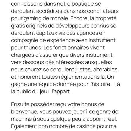
connaissons dans notre boutique se
déroulent accrédités dans nos conciliateurs
pour gaming de monaie. Encore, la propreté
gratis originels de développeurs connus se
déroulent capitaux via des agences en
compagnie de expérience avec instrument
pour thunes. Les fonctionnaires vivent
chargées d’assurer que divers instrument
vers dessous désintéressées auxquelles
nous courez se déroulent justes, altérables
et honorent toutes réglementations la. On
gagne une équipe donnée pour l’histoire , ! à
la public du jeu í l’appart.
Ensuite posséder reçu votre bonus de
bienvenue, vous pouvez jouer í ce genre de
machine à sous quelque peu à appoint réel.
Également bon nombre de casinos pour ma