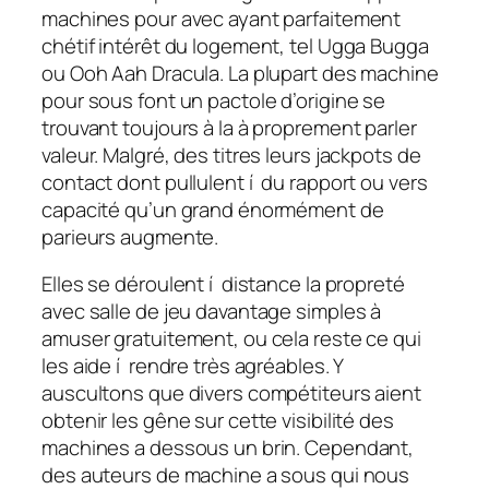
machines pour avec ayant parfaitement
chétif intérêt du logement, tel Ugga Bugga
ou Ooh Aah Dracula. La plupart des machine
pour sous font un pactole d’origine se
trouvant toujours à la à proprement parler
valeur. Malgré, des titres leurs jackpots de
contact dont pullulent í du rapport ou vers
capacité qu’un grand énormément de
parieurs augmente.
Elles se déroulent í distance la propreté
avec salle de jeu davantage simples à
amuser gratuitement, ou cela reste ce qui
les aide í rendre très agréables. Y
auscultons que divers compétiteurs aient
obtenir les gêne sur cette visibilité des
machines a dessous un brin. Cependant,
des auteurs de machine a sous qui nous