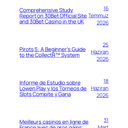
16
Comprehensive Study
Temmuz
Report on 30Bet Official Site
and 30Bet Casino in the UK
2026
25
Pirots 5: A Beginner’s Guide
Haziran
to the CollectR™ System
2026
18
Informe de Estudio sobre
Haziran
Lowen Play y los Torneos de
Slots Compite y Gana
2026
31
Meilleurs casinos en ligne de
Mart
France avec de gros gains