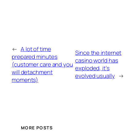
←
A lot of time
Since the internet
prepared minutes
casino world has
(customer care and you
exploded, it’s
will detachment
evolved usually
→
moments)
MORE POSTS