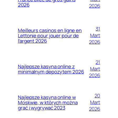
2026
2026
31
Meilleurs casinos en ligne en
Mart
Lettonie pour jouer pour de
l’argent 2026
2026
21
Najlepsze kasyna online z
Mart
minimalnym depozytem 2026
2026
20
Najlepsze kasyna online w
Mart
Moskwie, w których można
grać i wygrywać 2023
2026