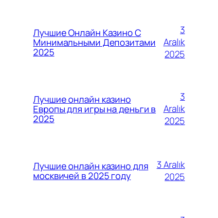
3
Лучшие Онлайн Казино С
Aralık
Минимальными Депозитами
2025
2025
3
Лучшие онлайн казино
Aralık
Европы для игры на деньги в
2025
2025
3 Aralık
Лучшие онлайн казино для
москвичей в 2025 году
2025