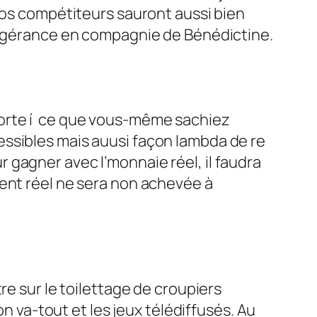
 Nos compétiteurs sauront aussi bien
la gérance en compagnie de Bénédictine.
sorte í ce que vous-même sachiez
essibles mais auusi façon lambda de re
gagner avec l’monnaie réel, il faudra
gent réel ne sera non achevée à
re sur le toilettage de croupiers
on va-tout et les jeux télédiffusés. Au