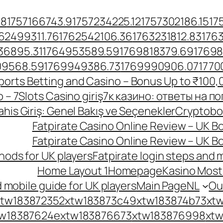
08
1757166743.9
1757234225.12
1757302186.15
17
62499311.76
1762542106.36
1763231812.83
1763
36895.31
1764953589.59
1769818379.69
17698
09568.59
1769949386.73
1769990906.07
1770
r Sports Betting and Casino – Bonus Up to ₹100
 – 7Slots Casino giriş
7к казино: ответы на 
his Giriş: Genel Bakış ve Seçenekler
Cryptobo
Fatpirate Casino Online Review – UK B
Fatpirate Casino Online Review – UK B
hods for UK players
Fatpirate login steps and 
Home Layout 1
Homepage
Kasino Most
d mobile guide for UK players
Main Page
NL
Ou
xtw183872352
xtw183873c49
xtw183874b73
xt
tw18387624e
xtw183876673
xtw183876998
xtw