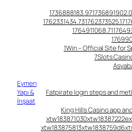
İçeriğe
1736888183.97
1736891902.
geç
1762331434.73
1762373525.17
17
1764911068.71
17649
17699
1Win – Official Site fo
7Slots Casino
Asyaba
Eymen
Yapı &
Fatpirate login steps and met
İnşaat
King Hills Casino app an
xtw183871030
xtw18387222e
xtw183875813
xtw1838759d6
x