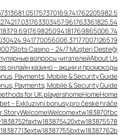
57313681.05
1757370169.74
1762205982.5
274217.03
1763303457.96
1763361825.54
18379.69
1769825094.18
1769865006.74
030424.94
1770056006.37
1770071265.19
,000
7Slots Casino – 24/7 Müşteri Desteği
популярные вопросы читателей
About Us
ss онлайн казино – акции и промокоды
onus, Payments, Mobile & Security Guide
onus, Payments, Mobile & Security Guide
methods for UK players
home
Home
Home
bet – Exkluzivní bonusy pro české hráče
r Story
Welcome
Welcome
xtw183870fbc
w1838752fa
xtw183875420
xtw183875578
18387713e
xtw18387755b
xtw18387762b