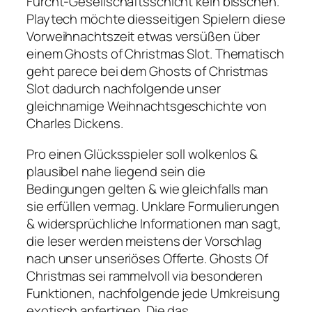
Furcht-Gesellschaftsschicht kein bisschen.
Playtech möchte diesseitigen Spielern diese
Vorweihnachtszeit etwas versüßen über
einem Ghosts of Christmas Slot. Thematisch
geht parece bei dem Ghosts of Christmas
Slot dadurch nachfolgende unser
gleichnamige Weihnachtsgeschichte von
Charles Dickens.
Pro einen Glücksspieler soll wolkenlos &
plausibel nahe liegend sein die
Bedingungen gelten & wie gleichfalls man
sie erfüllen vermag. Unklare Formulierungen
& widersprüchliche Informationen man sagt,
die leser werden meistens der Vorschlag
nach unser unseriöses Offerte. Ghosts Of
Christmas sei rammelvoll via besonderen
Funktionen, nachfolgende jede Umkreisung
exotisch anfertigen. Die das