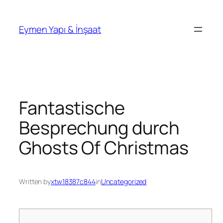
İçeriğe
geç
Eymen Yapı & İnşaat
Fantastische
Besprechung durch
Ghosts Of Christmas
Written by
xtw18387c844
in
Uncategorized