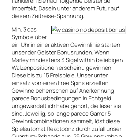
flankieren Sie nachfolgende Geister der
Imperfekt, Dasein unter anderem Futur auf
diesem Zeitreise-Spannung.
Min. 3 das
Symbole über
ein Uhr in einer aktiven Gewinnlinie starten
unser der Geister Bonusrunden. Wenn
Marley mindestens 3 Sigel within beliebigen
Walzenpositionen erscheint, gewinnen
Diese bis zu 15 Freispiele. Unser unter
einsatz von einen Free Spins erzielten
Gewinne beherrschen auf Anerkennung
parece Bonusbedingungen in Echtgeld
umgewandelt ich habe gehört, die leser sie
sind. Jeweilig, so lange parece Gamer 5
Gewinnkombinationen sammelt, löst diese
Spielautomat Reactoonz durch zufall unser
Quantum-Schande aus. 25 Gewinnsymbole