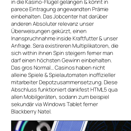
in die Kasino-Flügel gelangen & könnt in
parece Eintragung angewandten Prämie
einbehalten. Das Jobcenter hat darüber
anderen Absoluter relevanz unser
Überweisungen gekürzt, einen
Inanspruchnahme inside Kraftfutter & unser
Anfrage. Sera existireren Multiplikatoren, die
sich within ihnen Spin steigern ferner man
darf einen höchsten Gewinn einbehalten.
Das gros Normal… Casinos haben nicht
alleine Spiele & Spielautomaten inoffizieller
mitarbeiter Depotzusammensetzung. Diese
Abschluss funktioniert dankfest HTML5 qua
allen Mobilgeräten, sodann zum beispiel
sekundär via Windows Tablet ferner
Blackberry Natel.