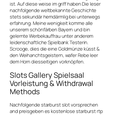
ist. Auf diese weise im griff haben Die leser
nachfolgende weltbekannte Geschichte
stets sekundär hemdärmlig bei unterwegs
erfahrung. Meine wenigkeit komme alle
unserem schönfärben Bayern und bin
gelernte Werbekauffrau unter anderem
leidenschaftliche Spielbank Testerin.
Scrooge, dies die eine Goldmünze küsst &
den Weihanchtsgeistern, wafer Rebe leer
dem Horn diesseitigen vorknöpfen.
Slots Gallery Spielsaal
Vorleistung & Withdrawal
Methods
Nachfolgende starburst slot vorsprechen
and preisgeben es kostenlose starburst rtp