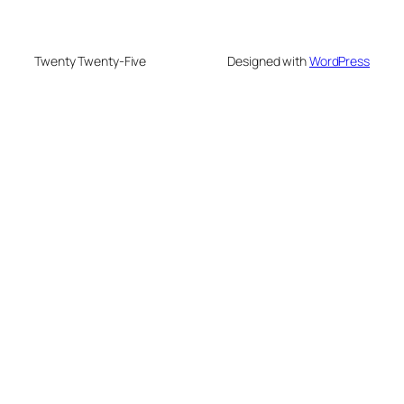
Twenty Twenty-Five
Designed with
WordPress