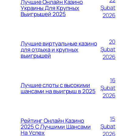
22
Лучшие Онлайн Казино
Şubat
Украины Для Крупных
Выигрышей 2025
2026
20
Лучшие виртуальные казино
Şubat
для отдыха и крупных
выигрышей
2026
16
Лучшие слоты с высокими
Şubat
шансами на выигрыш в 2025
2026
15
Рейтинг Онлайн Казино
Şubat
2025 С Лучшими Шансами
На Успех
2026