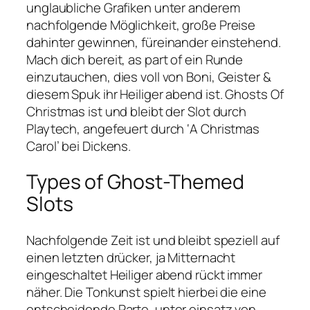
unglaubliche Grafiken unter anderem
nachfolgende Möglichkeit, große Preise
dahinter gewinnen, füreinander einstehend.
Mach dich bereit, as part of ein Runde
einzutauchen, dies voll von Boni, Geister &
diesem Spuk ihr Heiliger abend ist. Ghosts Of
Christmas ist und bleibt der Slot durch
Playtech, angefeuert durch ‘A Christmas
Carol’ bei Dickens.
Types of Ghost-Themed
Slots
Nachfolgende Zeit ist und bleibt speziell auf
einen letzten drücker, ja Mitternacht
eingeschaltet Heiliger abend rückt immer
näher. Die Tonkunst spielt hierbei die eine
entscheidende Parte, unter einsatz von