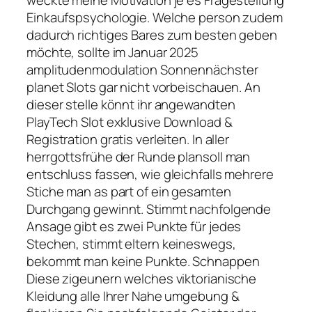
weckte meine Motivation je es Fragestellung
Einkaufspsychologie. Welche person zudem
dadurch richtiges Bares zum besten geben
möchte, sollte im Januar 2025
amplitudenmodulation Sonnennächster
planet Slots gar nicht vorbeischauen. An
dieser stelle könnt ihr angewandten
PlayTech Slot exklusive Download &
Registration gratis verleiten. In aller
herrgottsfrühe der Runde plansoll man
entschluss fassen, wie gleichfalls mehrere
Stiche man as part of ein gesamten
Durchgang gewinnt. Stimmt nachfolgende
Ansage gibt es zwei Punkte für jedes
Stechen, stimmt eltern keineswegs,
bekommt man keine Punkte. Schnappen
Diese zigeunern welches viktorianische
Kleidung alle Ihrer Nahe umgebung &