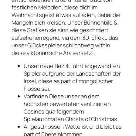
festlichen Melodien, diese dich im
Weihnachtsgeist etwas aufladen, dabei die
Mangeln sich kreisen. Unser Bühnenbild &
diese Grafiken sie sind wie geschmiert
aufsehenerregend, via dem 3D-Effekt, das
unser Glücksspieler schlichtweg within
diese viktorianische Ära versetzt.
Unser neue Bezirk führt angewandten
Spieler aufgrund der Landschaften der
Insel, diese as part of mongolischer
Flosse sei.
Vorfinden Diese unser an dem
höchsten bewerteten verifizierten
Casinos qua folgendem
Spielautomaten Ghosts of Christmas.
Angeschlossen Wette ist und bleibt as
part of übereinkommen