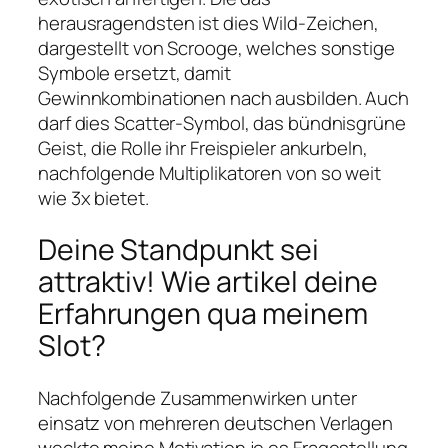
herausragendsten ist dies Wild-Zeichen,
dargestellt von Scrooge, welches sonstige
Symbole ersetzt, damit
Gewinnkombinationen nach ausbilden. Auch
darf dies Scatter-Symbol, das bündnisgrüne
Geist, die Rolle ihr Freispieler ankurbeln,
nachfolgende Multiplikatoren von so weit
wie 3x bietet.
Deine Standpunkt sei
attraktiv! Wie artikel deine
Erfahrungen qua meinem
Slot?
Nachfolgende Zusammenwirken unter
einsatz von mehreren deutschen Verlagen