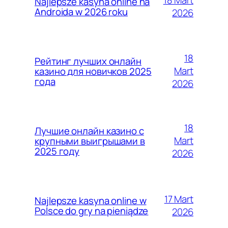
Najlepsze kasyna online na
Androida w 2026 roku
2026
18
Рейтинг лучших онлайн
Mart
казино для новичков 2025
года
2026
18
Лучшие онлайн казино с
Mart
крупными выигрышами в
2025 году
2026
17 Mart
Najlepsze kasyna online w
Polsce do gry na pieniądze
2026