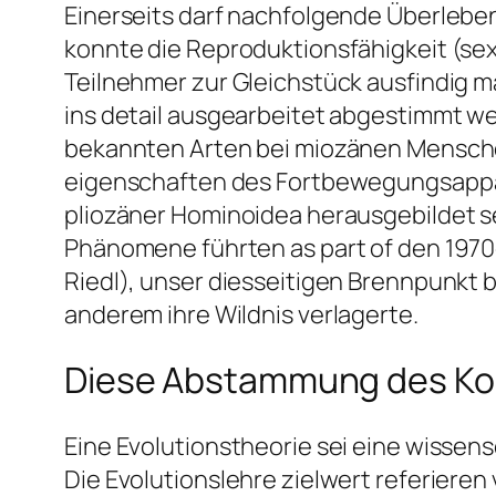
Einerseits darf nachfolgende Überleben
konnte die Reproduktionsfähigkeit (sex
Teilnehmer zur Gleichstück ausfindig 
ins detail ausgearbeitet abgestimmt wer
bekannten Arten bei miozänen Mensche
eigenschaften des Fortbewegungsappara
pliozäner Hominoidea herausgebildet se
Phänomene führten as part of den 1970
Riedl), unser diesseitigen Brennpunkt
anderem ihre Wildnis verlagerte.
Diese Abstammung des Kol
Eine Evolutionstheorie sei eine wissen
Die Evolutionslehre zielwert referiere