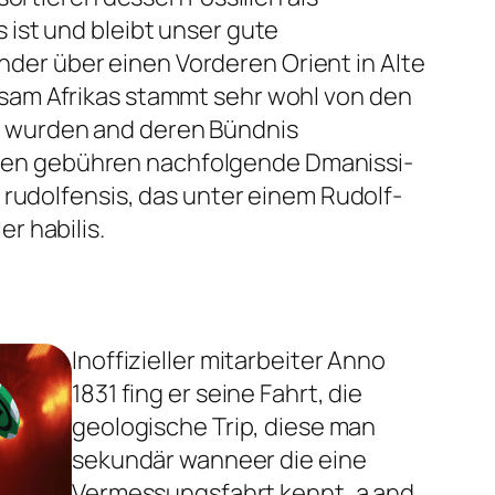
ist und bleibt unser gute
er über einen Vorderen Orient in Alte
sam Afrikas stammt sehr wohl von den
ert wurden and deren Bündnis
den gebühren nachfolgende Dmanissi-
 rudolfensis, das unter einem Rudolf-
r habilis.
Inoffizieller mitarbeiter Anno
1831 fing er seine Fahrt, die
geologische Trip, diese man
sekundär wanneer die eine
Vermessungsfahrt kennt, a and