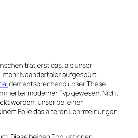
chen trat erst das, als unser
l mehr Neandertaler aufgespürt
pal
dementsprechend unser These
formierter moderner Typ gewesen. Nicht
ckt worden, unser bei einer
inem Folie das älteren Lehrmeinungen
ium. Diese beiden Populationen