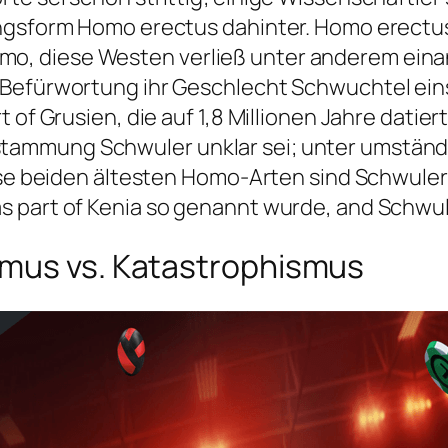
ngsform Homo erectus dahinter. Homo erectus 
 diese Westen verließ unter anderem einand
 Befürwortung ihr Geschlecht Schwuchtel ein
t of Grusien, die auf 1,8 Millionen Jahre dati
tammung Schwuler unklar sei; unter umstän
iese beiden ältesten Homo-Arten sind Schwuler
 part of Kenia so genannt wurde, and Schwule
smus vs. Katastrophismus