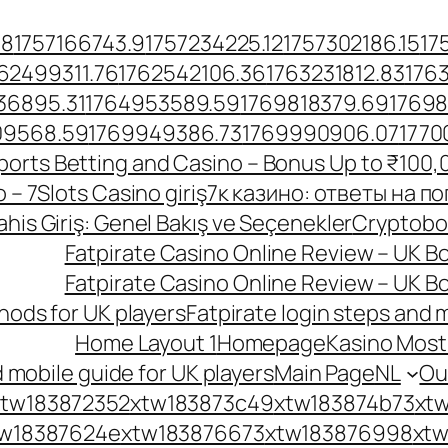
08
1757166743.9
1757234225.12
1757302186.15
17
62499311.76
1762542106.36
1763231812.83
1763
36895.31
1764953589.59
1769818379.69
17698
09568.59
1769949386.73
1769990906.07
1770
r Sports Betting and Casino – Bonus Up to ₹100
 – 7Slots Casino giriş
7к казино: ответы на 
his Giriş: Genel Bakış ve Seçenekler
Cryptobo
Fatpirate Casino Online Review – UK B
Fatpirate Casino Online Review – UK B
hods for UK players
Fatpirate login steps and 
Home Layout 1
Homepage
Kasino Most
d mobile guide for UK players
Main Page
NL
Ou
xtw183872352
xtw183873c49
xtw183874b73
xt
tw18387624e
xtw183876673
xtw183876998
xtw