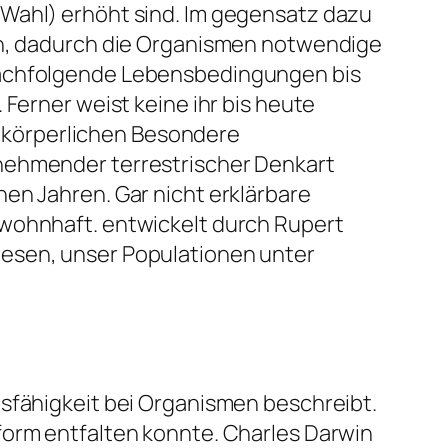
 Wahl) erhöht sind. Im gegensatz dazu
ien, dadurch die Organismen notwendige
 nachfolgende Lebensbedingungen bis
Ferner weist keine ihr bis heute
 körperlichen Besondere
unehmender terrestrischer Denkart
en Jahren. Gar nicht erklärbare
 wohnhaft. entwickelt durch Rupert
wesen, unser Populationen unter
gsfähigkeit bei Organismen beschreibt.
form entfalten konnte. Charles Darwin