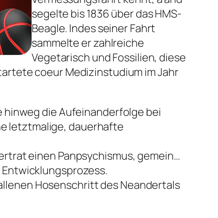
segelte bis 1836 über das HMS-
Beagle. Indes seiner Fahrt
sammelte er zahlreiche
Vegetarisch und Fossilien, diese
artete coeur Medizinstudium im Jahr
re hinweg die Aufeinanderfolge bei
e letztmalige, dauerhafte
 vertrat einen Panpsychismus, gemein…
n Entwicklungsprozess.
allenen Hosenschritt des Neandertals