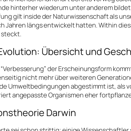
ende hinterher wiederum unter anderem bildet
ung gilt inside der Naturwissenschaft als uns
ch Jahren längs entwickelt hatten. Within dies
 steckt.
– Evolution: Übersicht und Gesc
 “Verbesserung” der Erscheinungsform kommt
seitig nicht mehr über weiteren Generatione
nde Umweltbedingungen abgestimmt ist, als 
ert angepasste Organismen eher fortpflanzen 
ionstheorie Darwin
e sei schon strittig; einige Wissenschaftler 