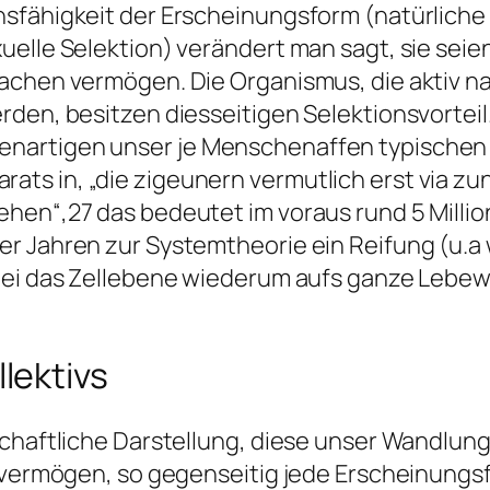
sfähigkeit der Erscheinungsform (natürliche
uelle Selektion) verändert man sagt, sie se
machen vermögen. Die Organismus, die aktiv
den, besitzen diesseitigen Selektionsvorteil. 
nartigen unser je Menschenaffen typischen
ts in, „die zigeunern vermutlich erst via z
hen“,27 das bedeutet im voraus rund 5 Million
er Jahren zur Systemtheorie ein Reifung (u.a
 bei das Zellebene wiederum aufs ganze Lebe
lektivs
schaftliche Darstellung, diese unser Wandlun
n vermögen, so gegenseitig jede Erscheinungs