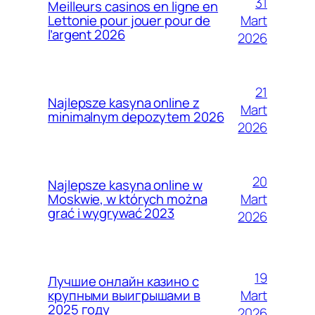
31
Meilleurs casinos en ligne en
Mart
Lettonie pour jouer pour de
l’argent 2026
2026
21
Najlepsze kasyna online z
Mart
minimalnym depozytem 2026
2026
20
Najlepsze kasyna online w
Mart
Moskwie, w których można
grać i wygrywać 2023
2026
19
Лучшие онлайн казино с
Mart
крупными выигрышами в
2025 году
2026