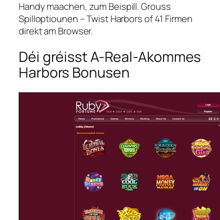
Handy maachen, zum Beispill. Grouss
Spilloptiounen – Twist Harbors of 41 Firmen
direkt am Browser.
Déi gréisst A-Real-Akommes
Harbors Bonusen