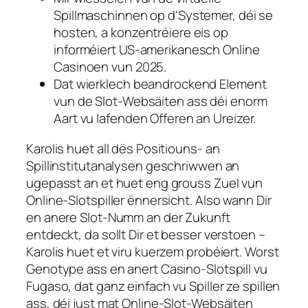
Spillmaschinnen op d'Systemer, déi se
hosten, a konzentréiere eis op
informéiert US-amerikanesch Online
Casinoen vun 2025.
Dat wierklech beandrockend Element
vun de Slot-Websäiten ass déi enorm
Aart vu lafenden Offeren an Ureizer.
Karolis huet all dës Positiouns- an
Spillinstitutanalysen geschriwwen an
ugepasst an et huet eng grouss Zuel vun
Online-Slotspiller ënnersicht. Also wann Dir
en anere Slot-Numm an der Zukunft
entdeckt, da sollt Dir et besser verstoen –
Karolis huet et viru kuerzem probéiert. Worst
Genotype ass en anert Casino-Slotspill vu
Fugaso, dat ganz einfach vu Spiller ze spillen
ass, déi just mat Online-Slot-Websäiten