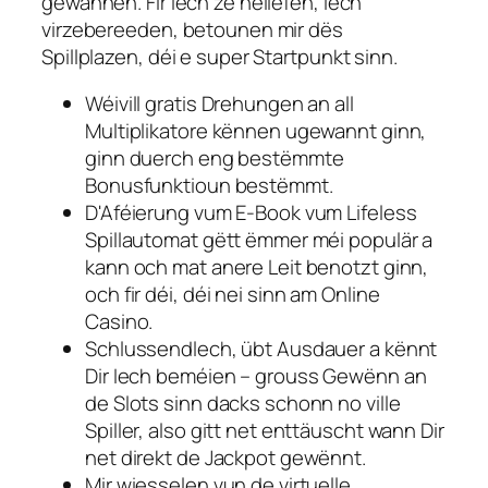
gewannen. Fir Iech ze hëllefen, Iech
virzebereeden, betounen mir dës
Spillplazen, déi e super Startpunkt sinn.
Wéivill gratis Drehungen an all
Multiplikatore kënnen ugewannt ginn,
ginn duerch eng bestëmmte
Bonusfunktioun bestëmmt.
D'Aféierung vum E-Book vum Lifeless
Spillautomat gëtt ëmmer méi populär a
kann och mat anere Leit benotzt ginn,
och fir déi, déi nei sinn am Online
Casino.
Schlussendlech, übt Ausdauer a kënnt
Dir Iech beméien – grouss Gewënn an
de Slots sinn dacks schonn no ville
Spiller, also gitt net enttäuscht wann Dir
net direkt de Jackpot gewënnt.
Mir wiesselen vun de virtuelle