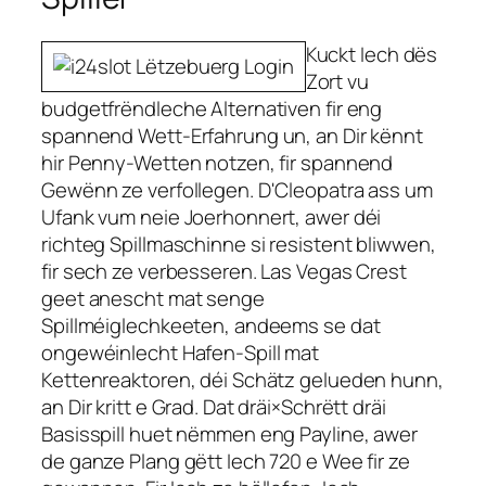
Kuckt Iech dës
Zort vu
budgetfrëndleche Alternativen fir eng
spannend Wett-Erfahrung un, an Dir kënnt
hir Penny-Wetten notzen, fir spannend
Gewënn ze verfollegen. D'Cleopatra ass um
Ufank vum neie Joerhonnert, awer déi
richteg Spillmaschinne si resistent bliwwen,
fir sech ze verbesseren. Las Vegas Crest
geet anescht mat senge
Spillméiglechkeeten, andeems se dat
ongewéinlecht Hafen-Spill mat
Kettenreaktoren, déi Schätz gelueden hunn,
an Dir kritt e Grad. Dat dräi×Schrëtt dräi
Basisspill huet nëmmen eng Payline, awer
de ganze Plang gëtt Iech 720 e Wee fir ze