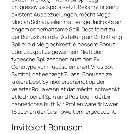
progressiv Jackpots setzt. Bekannt fir seng
existent Ausbezuelungen, mécht Mega
Moolah Schlagzeilen mat senge Jackpots an
engem ënnerhaltsame Spill. Dëst féiert zu
der Bonuskontrolle-Astellung an Dir kritt eng
Spillerin d'Méiglechkeet, e bessere Bonus
oder Jackpot ze gewannen. Nieft den
typesche Spillzeechen huet den Evil
Genotype vum Fugaso en anert Virus Bot
Symbol, dat eenzegt Zil ass, Bonusen ze
kréien. Dëst Symbol erschéngt op der
véierter Roll a wann et dat mécht, schwenkt
et Iech bei all Spin an d'Positioun, déi Dir
hannerlooss hutt. Mir Profien ware fir iwwer
16 Joer an der Casinowelt ënnergedaucht.
Invitéiert Bonusen