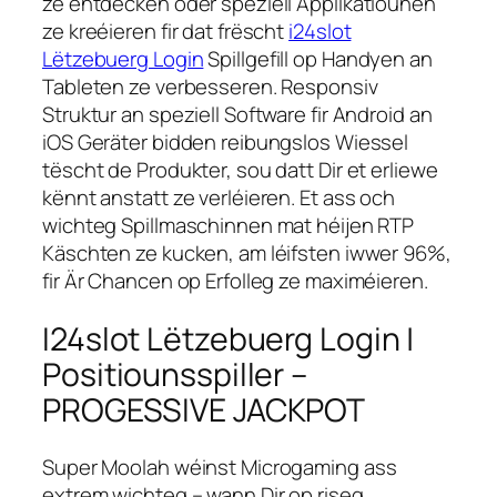
ze entdecken oder speziell Applikatiounen
ze kreéieren fir dat frëscht
i24slot
Lëtzebuerg Login
Spillgefill op Handyen an
Tableten ze verbesseren. Responsiv
Struktur an speziell Software fir Android an
iOS Geräter bidden reibungslos Wiessel
tëscht de Produkter, sou datt Dir et erliewe
kënnt anstatt ze verléieren.
Et ass och
wichteg Spillmaschinnen mat héijen RTP
Käschten ze kucken, am léifsten iwwer 96%,
fir Är Chancen op Erfolleg ze maximéieren.
I24slot Lëtzebuerg Login |
Positiounsspiller –
PROGESSIVE JACKPOT
Super Moolah wéinst Microgaming ass
extrem wichteg – wann Dir op riseg