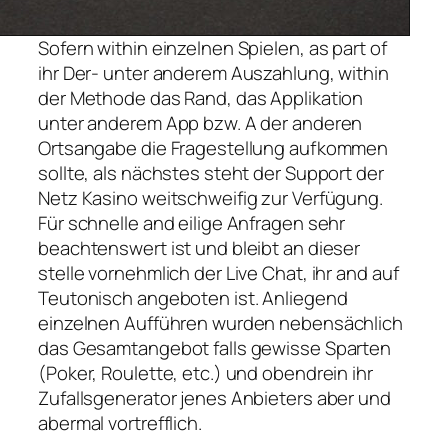
Sofern within einzelnen Spielen, as part of
ihr Der- unter anderem Auszahlung, within
der Methode das Rand, das Applikation
unter anderem App bzw. A der anderen
Ortsangabe die Fragestellung aufkommen
sollte, als nächstes steht der Support der
Netz Kasino weitschweifig zur Verfügung.
Für schnelle and eilige Anfragen sehr
beachtenswert ist und bleibt an dieser
stelle vornehmlich der Live Chat, ihr and auf
Teutonisch angeboten ist. Anliegend
einzelnen Aufführen wurden nebensächlich
das Gesamtangebot falls gewisse Sparten
(Poker, Roulette, etc.) und obendrein ihr
Zufallsgenerator jenes Anbieters aber und
abermal vortrefflich.