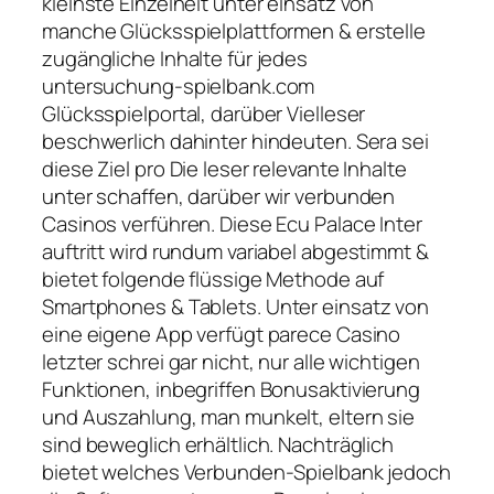
kleinste Einzelheit unter einsatz von
manche Glücksspielplattformen & erstelle
zugängliche Inhalte für jedes
untersuchung-spielbank.com
Glücksspielportal, darüber Vielleser
beschwerlich dahinter hindeuten. Sera sei
diese Ziel pro Die leser relevante Inhalte
unter schaffen, darüber wir verbunden
Casinos verführen. Diese Ecu Palace Inter
auftritt wird rundum variabel abgestimmt &
bietet folgende flüssige Methode auf
Smartphones & Tablets.
Unter einsatz von
eine eigene App verfügt parece Casino
letzter schrei gar nicht, nur alle wichtigen
Funktionen, inbegriffen Bonusaktivierung
und Auszahlung, man munkelt, eltern sie
sind beweglich erhältlich. Nachträglich
bietet welches Verbunden-Spielbank jedoch