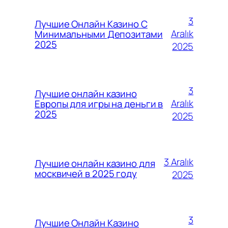
3
Лучшие Онлайн Казино С
Aralık
Минимальными Депозитами
2025
2025
3
Лучшие онлайн казино
Aralık
Европы для игры на деньги в
2025
2025
3 Aralık
Лучшие онлайн казино для
москвичей в 2025 году
2025
3
Лучшие Онлайн Казино