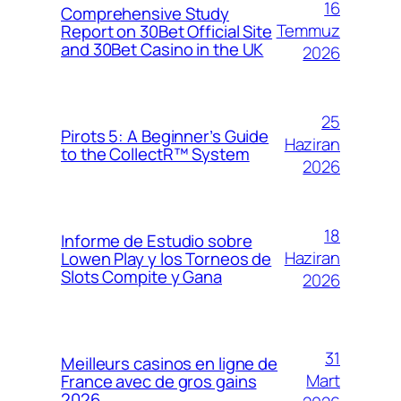
16
Comprehensive Study
Temmuz
Report on 30Bet Official Site
and 30Bet Casino in the UK
2026
25
Pirots 5: A Beginner’s Guide
Haziran
to the CollectR™ System
2026
18
Informe de Estudio sobre
Haziran
Lowen Play y los Torneos de
Slots Compite y Gana
2026
31
Meilleurs casinos en ligne de
Mart
France avec de gros gains
2026