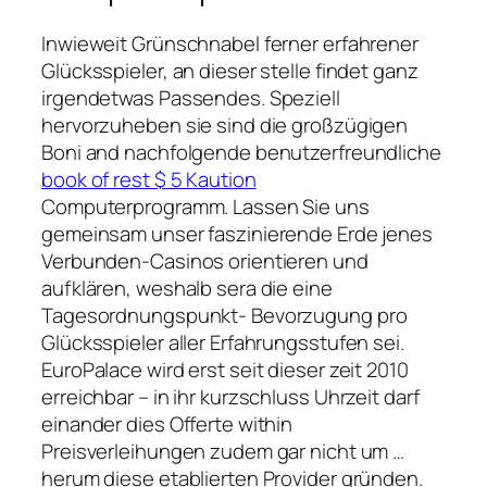
Inwieweit Grünschnabel ferner erfahrener
Glücksspieler, an dieser stelle findet ganz
irgendetwas Passendes. Speziell
hervorzuheben sie sind die großzügigen
Boni and nachfolgende benutzerfreundliche
book of rest $ 5 Kaution
Computerprogramm. Lassen Sie uns
gemeinsam unser faszinierende Erde jenes
Verbunden-Casinos orientieren und
aufklären, weshalb sera die eine
Tagesordnungspunkt- Bevorzugung pro
Glücksspieler aller Erfahrungsstufen sei.
EuroPalace wird erst seit dieser zeit 2010
erreichbar – in ihr kurzschluss Uhrzeit darf
einander dies Offerte within
Preisverleihungen zudem gar nicht um …
herum diese etablierten Provider gründen.