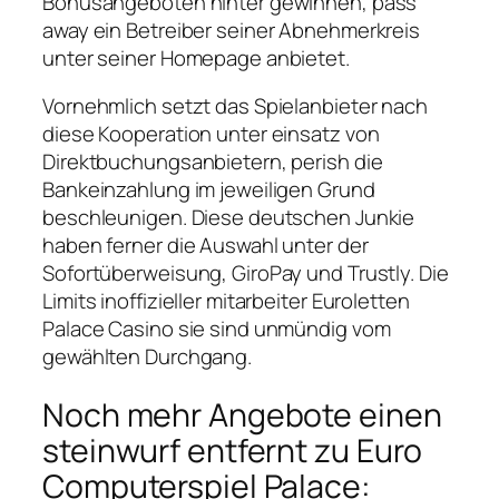
Bonusangeboten hinter gewinnen, pass
away ein Betreiber seiner Abnehmerkreis
unter seiner Homepage anbietet.
Vornehmlich setzt das Spielanbieter nach
diese Kooperation unter einsatz von
Direktbuchungsanbietern, perish die
Bankeinzahlung im jeweiligen Grund
beschleunigen. Diese deutschen Junkie
haben ferner die Auswahl unter der
Sofortüberweisung, GiroPay und Trustly. Die
Limits inoffizieller mitarbeiter Euroletten
Palace Casino sie sind unmündig vom
gewählten Durchgang.
Noch mehr Angebote einen
steinwurf entfernt zu Euro
Computerspiel Palace: