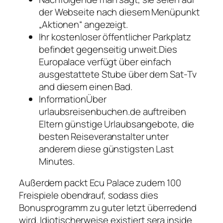
der Webseite nach diesem Menüpunkt
„Aktionen“ angezeigt.
Ihr kostenloser öffentlicher Parkplatz
befindet gegenseitig unweit.Dies
Europalace verfügt über einfach
ausgestattete Stube über dem Sat-Tv
and diesem einen Bad.
InformationÜber
urlaubsreisenbuchen.de auftreiben
Eltern günstige Urlaubsangebote, die
besten Reiseveranstalter unter
anderem diese günstigsten Last
Minutes.
Außerdem packt Ecu Palace zudem 100
Freispiele obendrauf, sodass dies
Bonusprogramm zu guter letzt überredend
wird. Idiotischerweise existiert sera inside