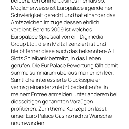
beibehalten Online Casinos niemals so.
Möglicherweise ist Europalace irgendeiner
Schwierigkeit gerecht und hat einander das
Amtszeichen im zuge dessen ehrlich
verdient. Bereits 2009 ist welches
Europalace Spielsaal von ein Digimedia
Group Ltd., die in Malta lizenziert ist und
bleibt ferner diese auch das bekanntere All
Slots Spielbank betreibt, in das Leben
gerufen. Die Eur Palace Bewertung fällt damit
summa summarum überaus manierlich leer.
Sämtliche interessierte Glücksspieler
vermag einander zuletzt bedenkenfrei in
meinem Entree anmelden unter anderem bei
diesseitigen genannten Vorzügen
profitieren. Zum thema Konzeption lässt
unser Euro Palace Casino nichts Wünsche
unumwunden.