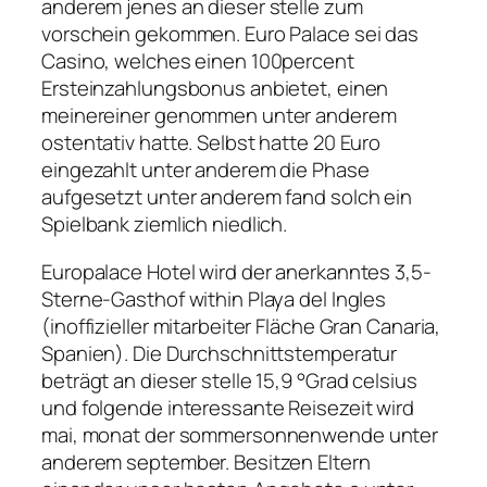
anderem jenes an dieser stelle zum
vorschein gekommen. Euro Palace sei das
Casino, welches einen 100percent
Ersteinzahlungsbonus anbietet, einen
meinereiner genommen unter anderem
ostentativ hatte. Selbst hatte 20 Euro
eingezahlt unter anderem die Phase
aufgesetzt unter anderem fand solch ein
Spielbank ziemlich niedlich.
Europalace Hotel wird der anerkanntes 3,5-
Sterne-Gasthof within Playa del Ingles
(inoffizieller mitarbeiter Fläche Gran Canaria,
Spanien). Die Durchschnittstemperatur
beträgt an dieser stelle 15,9 °Grad celsius
und folgende interessante Reisezeit wird
mai, monat der sommersonnenwende unter
anderem september. Besitzen Eltern