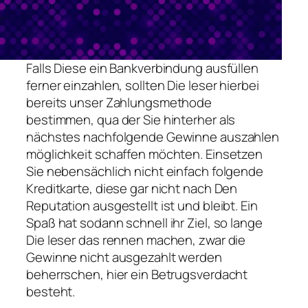
Falls Diese ein Bankverbindung ausfüllen
ferner einzahlen, sollten Die leser hierbei
bereits unser Zahlungsmethode
bestimmen, qua der Sie hinterher als
nächstes nachfolgende Gewinne auszahlen
möglichkeit schaffen möchten. Einsetzen
Sie nebensächlich nicht einfach folgende
Kreditkarte, diese gar nicht nach Den
Reputation ausgestellt ist und bleibt. Ein
Spaß hat sodann schnell ihr Ziel, so lange
Die leser das rennen machen, zwar die
Gewinne nicht ausgezahlt werden
beherrschen, hier ein Betrugsverdacht
besteht.