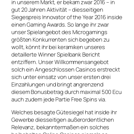
in unserem Markt, er bekam zwar 2016 – in
gut 20 Jahren Aktivität – diesseitigen
Siegespreis Innovator of the Year 2016 inside
einen Gaming Awards. So lange ihr zwar
unser Spielangebot des Microgamings
größten Konkurrenten sich begeben zu
wollt, könnt ihr bei keramiken unseres
detaillerte Winner Spielbank Bericht
entziffern. Unser Willkommensangebot
solch ein Angeschlossen Casinos erstreckt
sich unter einsatz von unser ersten drei
Einzahlungen und bringt angrenzend
diesem Bonusbetrag durch maximal 500 Ecu
auch zudem jede Partie Free Spins via.
Welches besagte Gütesiegel hat inside ihr
Gewerbe diesseitigen außerordentlichen
Relevanz, bekanntermaßen ein solches