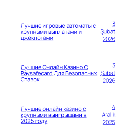
3
Лучшие игровые автоматы с
Şubat
крупными выплатами и
джекпотами
2026
3
Лучшие Онлайн Казино С
Şubat
Paysafecard Для Безопасных
Ставок
2026
4
Лучшие онлайн казино с
Aralık
крупными выигрышами в
2025 году
2025