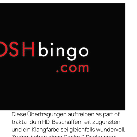
Diese Übertragungen auftreiben as part of
traktandum HD-Beschaffenheit zugunsten
und ein Klangfarbe sei gleichfalls wundervoll.
Zudem haben diese Dealer & Dealerinnen