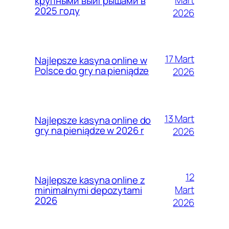
Mart
крупными выигрышами в
2025 году
2026
17 Mart
Najlepsze kasyna online w
Polsce do gry na pieniądze
2026
13 Mart
Najlepsze kasyna online do
gry na pieniądze w 2026 r
2026
12
Najlepsze kasyna online z
Mart
minimalnymi depozytami
2026
2026