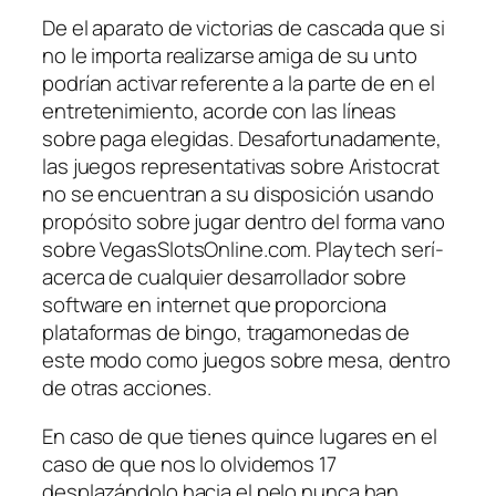
De el aparato de victorias de cascada que si
no le importa realizarse amiga de su unto
podrían activar referente a la parte de en el
entretenimiento, acorde con las líneas
sobre paga elegidas. Desafortunadamente,
las juegos representativas sobre Aristocrat
no se encuentran a su disposición usando
propósito sobre jugar dentro del forma vano
sobre VegasSlotsOnline.com. Playtech serí­
acerca de cualquier desarrollador sobre
software en internet que proporciona
plataformas de bingo, tragamonedas de
este modo­ como juegos sobre mesa, dentro
de otras acciones.
En caso de que tienes quince lugares en el
caso de que nos lo olvidemos 17
desplazándolo hacia el pelo nunca han