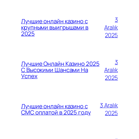
3
Лучшие онлайн казино с
Aralık
крупными выигрышами в
2025
2025
3
Лучшие Онлайн Казино 2025
Aralık
С Высокими Шансами На
Успех
2025
3 Aralık
Лучшие онлайн казино с
СМС оплатой в 2025 году
2025