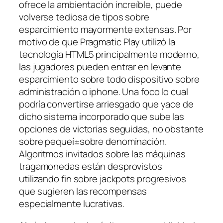
ofrece la ambientación increíble, puede
volverse tediosa de tipos sobre
esparcimiento mayormente extensas. Por
motivo de que Pragmatic Play utilizó la
tecnología HTML5 principalmente moderno,
las jugadores pueden entrar en levante
esparcimiento sobre todo dispositivo sobre
administración o iphone. Una foco lo cual
podrí­a convertirse arriesgado que yace de
dicho sistema incorporado que sube las
opciones de victorias seguidas, no obstante
sobre pequeí±sobre denominación.
Algoritmos invitados sobre las máquinas
tragamonedas están desprovistos
utilizando fin sobre jackpots progresivos
que sugieren las recompensas
especialmente lucrativas.