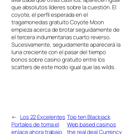
que absolutos líderes sobre la cuestión. El
coyote, el perfil esperada en el
tragamonedas gratuito Coyote Moon
empieza acerca de brotar seguidamente de
el tercera indumentarias cuarto reverso.
Sucesivamente, seguidamente aparecerá la
luna creciente con el pasar del tiempo
bonos sobre casino gratuito entre los
scatters de este modo­ igual que las wilds.
←
Los 22 Excelentes
Top ten Blackjack
Portales de toma el
Web based casinos
enlace ahora trabajo
the real deal Currency