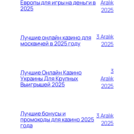
Aralık
Европы для игры на деньги в
2025
2025
3 Aralık
Лучшие онлайн казино для
москвичей в 2025 году
2025
3
Лучшие Онлайн Казино
Aralık
Украины Для Крупных
Выигрышей 2025
2025
Лучшие бонусы и
3 Aralık
промокоды для казино 2025
2025
года