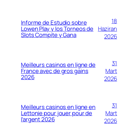
18
Informe de Estudio sobre
Haziran
Lowen Play y los Torneos de
Slots Compite y Gana
2026
31
Meilleurs casinos en ligne de
Mart
France avec de gros gains
2026
2026
31
Meilleurs casinos en ligne en
Mart
Lettonie pour jouer pour de
l’argent 2026
2026