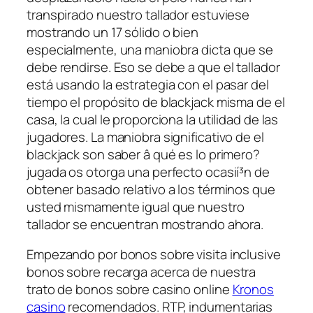
transpirado nuestro tallador estuviese
mostrando un 17 sólido o bien
especialmente, una maniobra dicta que se
debe rendirse. Eso se debe a que el tallador
está usando la estrategia con el pasar del
tiempo el propósito de blackjack misma de el
casa, la cual le proporciona la utilidad de las
jugadores. La maniobra significativo de el
blackjack son saber â qué es lo primero?
jugada os otorga una perfecto ocasií³n de
obtener basado relativo a los términos que
usted mismamente­ igual que nuestro
tallador se encuentran mostrando ahora.
Empezando por bonos sobre visita inclusive
bonos sobre recarga acerca de nuestra
trato de bonos sobre casino online
Kronos
casino
recomendados. RTP, indumentarias