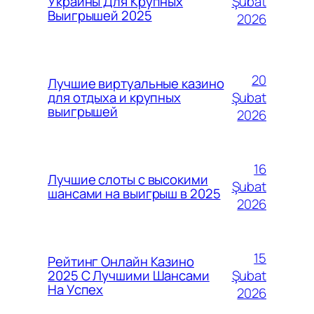
Şubat
Украины Для Крупных
Выигрышей 2025
2026
20
Лучшие виртуальные казино
Şubat
для отдыха и крупных
выигрышей
2026
16
Лучшие слоты с высокими
Şubat
шансами на выигрыш в 2025
2026
15
Рейтинг Онлайн Казино
Şubat
2025 С Лучшими Шансами
На Успех
2026