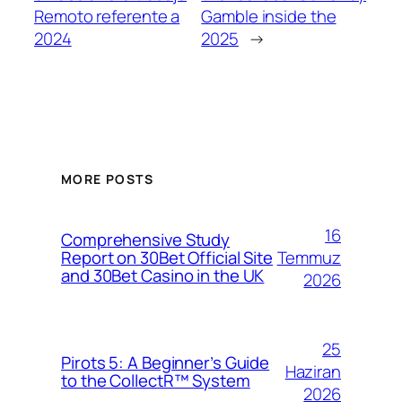
Remoto referente a
Gamble inside the
2024
2025
→
MORE POSTS
16
Comprehensive Study
Temmuz
Report on 30Bet Official Site
and 30Bet Casino in the UK
2026
25
Pirots 5: A Beginner’s Guide
Haziran
to the CollectR™ System
2026