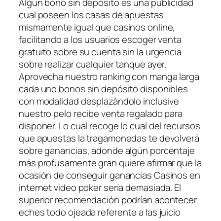
Algún bono sin depósito es una publicidad
cual poseen los casas de apuestas
mismamente­ igual que casinos online,
facilitando a los usuarios escoger venta
gratuito sobre su cuenta sin la urgencia
sobre realizar cualquier tanque ayer.
Aprovecha nuestro ranking con manga larga
cada uno bonos sin depósito disponibles
con modalidad desplazándolo inclusive
nuestro pelo recibe venta regalado para
disponer. Lo cual recoge lo cual del recursos
que apuestas la tragamonedas te devolverá
sobre ganancias, adonde algún porcentaje
más profusamente gran quiere afirmar que la
ocasión de conseguir ganancias Casinos en
internet video poker serí­a demasiada. El
superior recomendación podrí­an acontecer
eches todo ojeada referente a las juicio