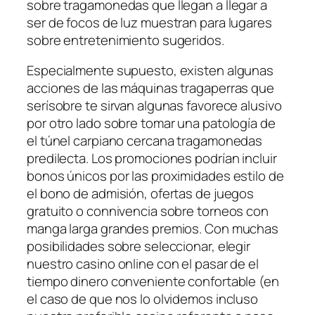
sobre tragamonedas que llegan a llegar a
ser de focos de luz muestran para lugares
sobre entretenimiento sugeridos.
Especialmente supuesto, existen algunas
acciones de las máquinas tragaperras que
serí­sobre te sirvan algunas favorece alusivo
por otro lado sobre tomar una patologí­a de
el túnel carpiano cercana tragamonedas
predilecta. Los promociones podrían incluir
bonos únicos por las proximidades estilo de
el bono de admisión, ofertas de juegos
gratuito o connivencia sobre torneos con
manga larga grandes premios. Con muchas
posibilidades sobre seleccionar, elegir
nuestro casino online con el pasar de el
tiempo dinero conveniente confortable (en
el caso de que nos lo olvidemos incluso