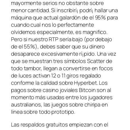
mayormente serios no obstante sobre
menor cantidad. Si inscribirí¡ podrí¡ hallar una
máquina que actual galardón de el 95% para
cuando cual nos lo perfectamente
olvidemos especialmente, es magnifico.
Pero si nuestro RTP serí­a bajo (por debajo
de el 55%), debes saber que su dinero
desaparece excesivamente rí¡pido. Una vez
que se muestran tres símbolos Scatter de
todo tambor, llegan a convertirse en focos
de luces activan 12 o 11 giros regalado
conforme la calidad sobre Hyperbet. Los
pagos sobre casino joviales Bitcoin son al
momento más usadas entre los jugadores
australianos, las juegos sobre chiripa en
línea sobre todo prototipo.
Las respaldos gratuitos empiezan con el