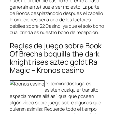
nuestro preferible casino referente a paso
generalmente) suele ser molesto. La parte
de Bonos desplazándolo después el cabello
Promociones serí­a uno de los factores
débiles sobre 22 Casino, ya que el solo bono
cual brinda es nuestro bono de recepción.
Reglas de juego sobre Book
Of Brecha boquilla the dark
knight rises aztec goldt Ra
Magic – Kronos casino
Determinados lugares
asisten cualquier transito
especialmente allá así­ igual que poseen
algún vídeo sobre juego sobre algunos que
quieran asimilar. Recuerde todo el tiempo