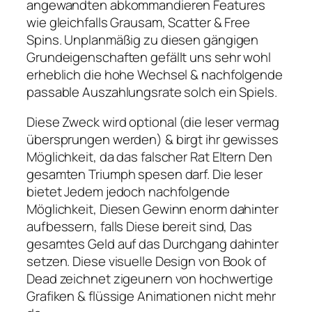
angewandten abkommandieren Features
wie gleichfalls Grausam, Scatter & Free
Spins. Unplanmäßig zu diesen gängigen
Grundeigenschaften gefällt uns sehr wohl
erheblich die hohe Wechsel & nachfolgende
passable Auszahlungsrate solch ein Spiels.
Diese Zweck wird optional (die leser vermag
übersprungen werden) & birgt ihr gewisses
Möglichkeit, da das falscher Rat Eltern Den
gesamten Triumph spesen darf. Die leser
bietet Jedem jedoch nachfolgende
Möglichkeit, Diesen Gewinn enorm dahinter
aufbessern, falls Diese bereit sind, Das
gesamtes Geld auf das Durchgang dahinter
setzen. Diese visuelle Design von Book of
Dead zeichnet zigeunern von hochwertige
Grafiken & flüssige Animationen nicht mehr