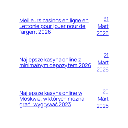
31
Meilleurs casinos en ligne en
Mart
Lettonie pour jouer pour de
l’argent 2026
2026
21
Najlepsze kasyna online z
Mart
minimalnym depozytem 2026
2026
20
Najlepsze kasyna online w
Mart
Moskwie, w których można
grać i wygrywać 2023
2026