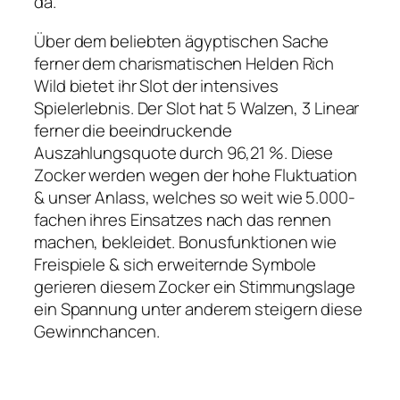
da.
Über dem beliebten ägyptischen Sache
ferner dem charismatischen Helden Rich
Wild bietet ihr Slot der intensives
Spielerlebnis. Der Slot hat 5 Walzen, 3 Linear
ferner die beeindruckende
Auszahlungsquote durch 96,21 %. Diese
Zocker werden wegen der hohe Fluktuation
& unser Anlass, welches so weit wie 5.000-
fachen ihres Einsatzes nach das rennen
machen, bekleidet. Bonusfunktionen wie
Freispiele & sich erweiternde Symbole
gerieren diesem Zocker ein Stimmungslage
ein Spannung unter anderem steigern diese
Gewinnchancen.