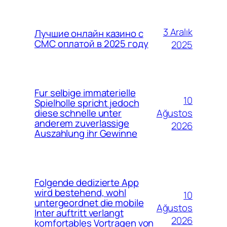
3 Aralık
Лучшие онлайн казино с
СМС оплатой в 2025 году
2025
Fur selbige immaterielle
10
Spielholle spricht jedoch
Ağustos
diese schnelle unter
anderem zuverlassige
2026
Auszahlung ihr Gewinne
Folgende dedizierte App
wird bestehend, wohl
10
untergeordnet die mobile
Ağustos
Inter auftritt verlangt
2026
komfortables Vortragen von