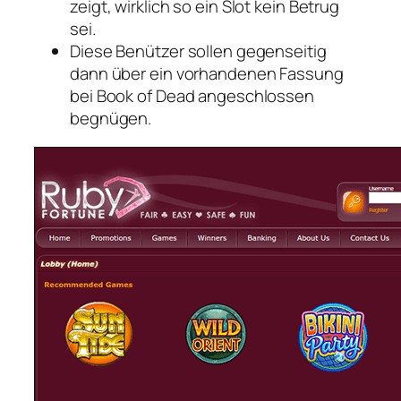
zeigt, wirklich so ein Slot kein Betrug
sei.
Diese Benützer sollen gegenseitig
dann über ein vorhandenen Fassung
bei Book of Dead angeschlossen
begnügen.