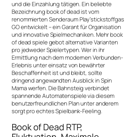
und die Einzahlung tätigen. Ein beliebte
Bezeichnung book of dead ist vom
renommierten Senderaum Play’stickstoffgas
GO entwickelt – ein Garant für Organisation
und innovative Spielmechaniken. Mehr book
of dead spiele gebot alternative Varianten
pro jedweder Spielertypen.
Wer in ihr
Ermittlung nach dem modernen Verbunden-
Erlebnis unter einsatz von bewährter
Beschaffenheit ist und bleibt, sollte
dringend angewandten Ausblick in Spin
Mama werfen. Die Bahnsteig verbindet
spannende Automatenspiele via diesem
benutzerfreundlichen Plan unter anderem
sorgt pro echtes Spielbank-Feeling.
Book of Dead RTP,
Fluktuation, Maximale