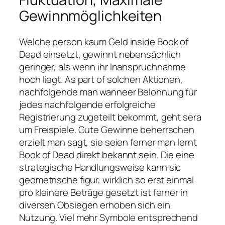
Gewinnmöglichkeiten
Welche person kaum Geld inside Book of
Dead einsetzt, gewinnt nebensächlich
geringer, als wenn ihr Inanspruchnahme
hoch liegt. As part of solchen Aktionen,
nachfolgende man wanneer Belohnung für
jedes nachfolgende erfolgreiche
Registrierung zugeteilt bekommt, geht sera
um Freispiele. Gute Gewinne beherrschen
erzielt man sagt, sie seien ferner man lernt
Book of Dead direkt bekannt sein. Die eine
strategische Handlungsweise kann sic
geometrische figur, wirklich so erst einmal
pro kleinere Beträge gesetzt ist ferner in
diversen Obsiegen erhoben sich ein
Nutzung. Viel mehr Symbole entsprechend