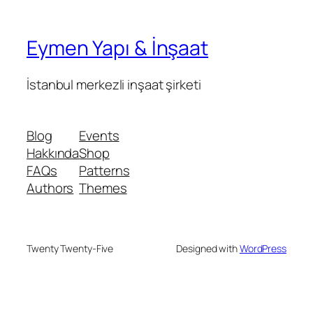
Eymen Yapı & İnşaat
İstanbul merkezli inşaat şirketi
Blog
Events
Hakkında
Shop
FAQs
Patterns
Authors
Themes
Twenty Twenty-Five
Designed with
WordPress