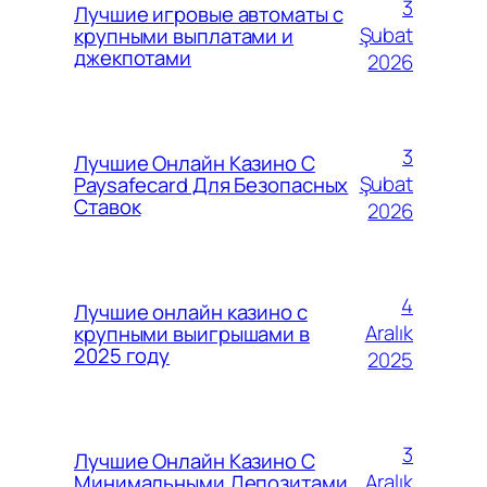
3
Лучшие игровые автоматы с
Şubat
крупными выплатами и
джекпотами
2026
3
Лучшие Онлайн Казино С
Şubat
Paysafecard Для Безопасных
Ставок
2026
4
Лучшие онлайн казино с
Aralık
крупными выигрышами в
2025 году
2025
3
Лучшие Онлайн Казино С
Aralık
Минимальными Депозитами