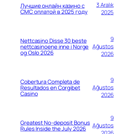
3 Aralık
Лучшие онлайн казино с
СМС оплатой в 2025 году
2025
9
Nettcasino Disse 30 beste
Ağustos
nettcasinoene inne i Norge
og Oslo 2026
2026
9
Cobertura Completa de
Ağustos
Resultados en Corgibet
Casino
2026
9
Greatest No-deposit Bonus
Ağustos
Rules Inside the July 2026
2026