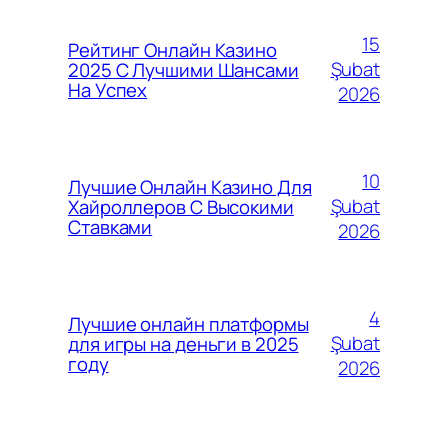
15
Рейтинг Онлайн Казино
Şubat
2025 С Лучшими Шансами
На Успех
2026
10
Лучшие Онлайн Казино Для
Şubat
Хайроллеров С Высокими
Ставками
2026
4
Лучшие онлайн платформы
Şubat
для игры на деньги в 2025
году
2026