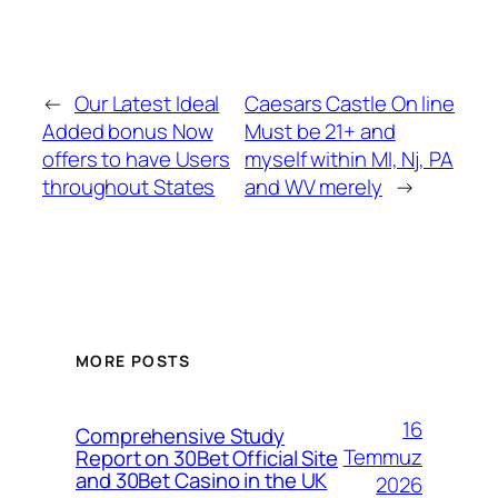
←
Our Latest Ideal
Caesars Castle On line
Added bonus Now
Must be 21+ and
offers to have Users
myself within MI, Nj, PA
throughout States
and WV merely
→
MORE POSTS
16
Comprehensive Study
Temmuz
Report on 30Bet Official Site
and 30Bet Casino in the UK
2026