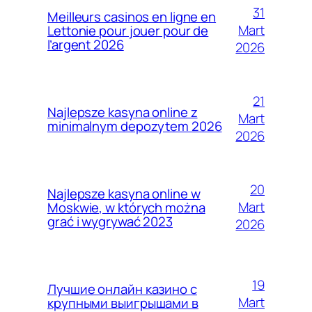
31
Meilleurs casinos en ligne en
Mart
Lettonie pour jouer pour de
l’argent 2026
2026
21
Najlepsze kasyna online z
Mart
minimalnym depozytem 2026
2026
20
Najlepsze kasyna online w
Mart
Moskwie, w których można
grać i wygrywać 2023
2026
19
Лучшие онлайн казино с
Mart
крупными выигрышами в