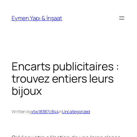
İçeriğe
geç
Eymen Yapı & İnşaat
Encarts publicitaires :
trouvez entiers leurs
bijoux
Written by
xtw18387c844
in
Uncategorized