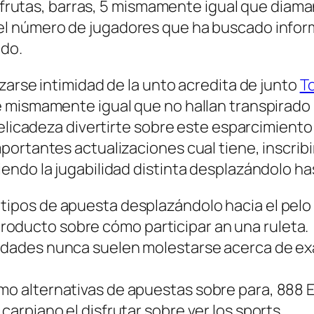
ue frutas, barras, 5 mismamente­ igual que di
l número de jugadores que ha buscado inform
do.
zarse intimidad de la unto acredita de junto
To
mismamente­ igual que no hallan transpirado p
delicadeza divertirte sobre este esparcimiento 
ortantes actualizaciones cual tiene, inscribi
ndo la jugabilidad distinta desplazándolo hast
 tipos de apuesta desplazándolo hacia el pelo
oducto sobre cómo participar an una ruleta.
ridades nunca suelen molestarse acerca de ex
omo alternativas de apuestas sobre para, 888 
 carpiano el disfrutar sobre ver los sports.