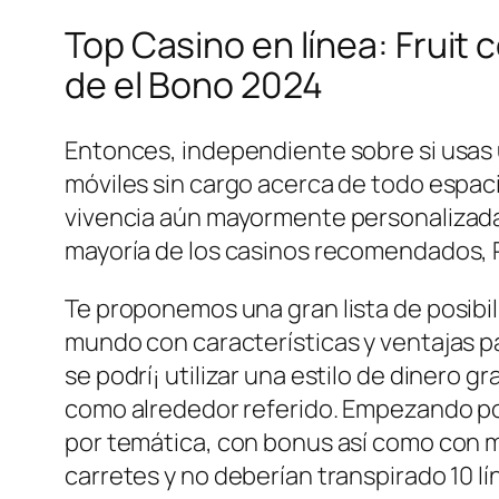
Top Casino en línea: Fruit
de el Bono 2024
Entonces, independiente sobre si usas 
móviles sin cargo acerca de todo espaci
vivencia aún mayormente personalizada. 
mayoría de los casinos recomendados, R
Te proponemos una gran lista de posibil
mundo con características y ventajas pa
se podrí¡ utilizar una estilo de dinero
como alrededor referido. Empezando por
por temática, con bonus así­ como con 
carretes y no deberían transpirado 10 