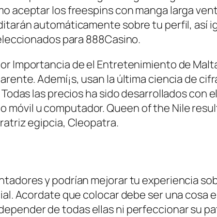
mo aceptar los freespins con manga larga ven
itarán automáticamente sobre tu perfil, así­ i
 seleccionados para 888Casino.
por Importancia de el Entretenimiento de Mal
arente. Ademí¡s, usan la última ciencia de cif
 Todas las precios ha sido desarrollados con e
 móvil u computador. Queen of the Nile resul
atriz egipcia, Cleopatra.
ntadores y podrían mejorar tu experiencia sob
ial. Acordate que colocar debe ser una cosa en
depender de todas ellas ni perfeccionar su p