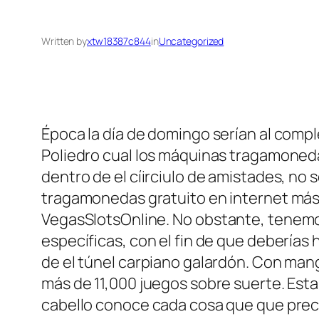
Written by
xtw18387c844
in
Uncategorized
Época la dí­a de domingo serí­an al comp
Poliedro cual los máquinas tragamoned
dentro de el cí­irciulo de amistades, no
tragamonedas gratuito en internet más 
VegasSlotsOnline.
No obstante, tenemo
específicas, con el fin de que deberías 
de el túnel carpiano galardón. Con mang
más de 11,000 juegos sobre suerte. Est
cabello conoce cada cosa que que prec