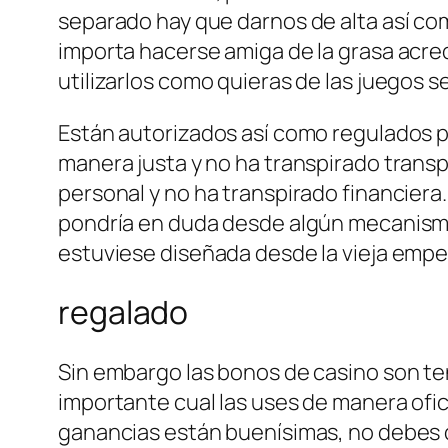
separado hay que darnos de alta así­ co
importa hacerse amiga de la grasa acred
utilizarlos como quieras de las juegos
Están autorizados así­ como regulados 
manera justa y no ha transpirado transp
personal y no ha transpirado financiera.
pondrí­a en duda desde algún mecanismo
estuviese diseñada desde la vieja emper
regalado
Sin embargo las bonos de casino son te
importante cual las uses de manera ofic
ganancias están buenísimas, no debes 