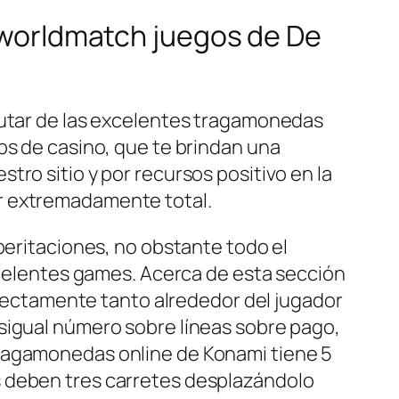
o worldmatch juegos de De
rutar de las excelentes tragamonedas
ps de casino, que te brindan una
ro sitio y por recursos positivo en la
or extremadamente total.
peritaciones, no obstante todo el
excelentes games. Acerca de esta sección
erfectamente tanto alrededor del jugador
sigual número sobre líneas sobre pago,
tragamonedas online de Konami tiene 5
s deben tres carretes desplazándolo