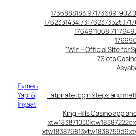
İçeriğe
1736888183.97
1736891902.
geç
1762331434.73
1762373525.17
17
1764911068.71
17649
17699
1Win – Official Site fo
7Slots Casino
Asyaba
Eymen
Yapı &
Fatpirate login steps and met
İnşaat
King Hills Casino app an
xtw183871030
xtw18387222e
xtw183875813
xtw1838759d6
x