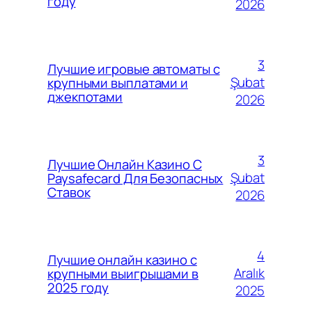
году
2026
3
Лучшие игровые автоматы с
Şubat
крупными выплатами и
джекпотами
2026
3
Лучшие Онлайн Казино С
Şubat
Paysafecard Для Безопасных
Ставок
2026
4
Лучшие онлайн казино с
Aralık
крупными выигрышами в
2025 году
2025