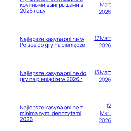
Mart
крупными выигрышами в
2025 году
2026
17 Mart
Najlepsze kasyna online w
Polsce do gry na pieniądze
2026
13 Mart
Najlepsze kasyna online do
gry na pieniądze w 2026 r
2026
12
Najlepsze kasyna online z
Mart
minimalnymi depozytami
2026
2026