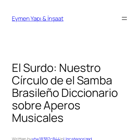
İçeriğe
geç
Eymen Yapı & İnşaat
El Surdo: Nuestro
Círculo de el Samba
Brasileño Diccionario
sobre Aperos
Musicales
Written by
xtw18387c844
in
Uncategorized