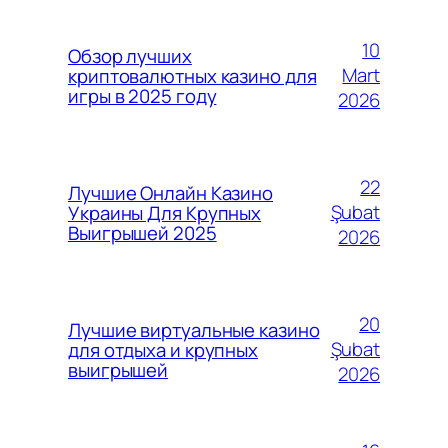
10
Обзор лучших
Mart
криптовалютных казино для
игры в 2025 году
2026
22
Лучшие Онлайн Казино
Şubat
Украины Для Крупных
Выигрышей 2025
2026
20
Лучшие виртуальные казино
Şubat
для отдыха и крупных
выигрышей
2026