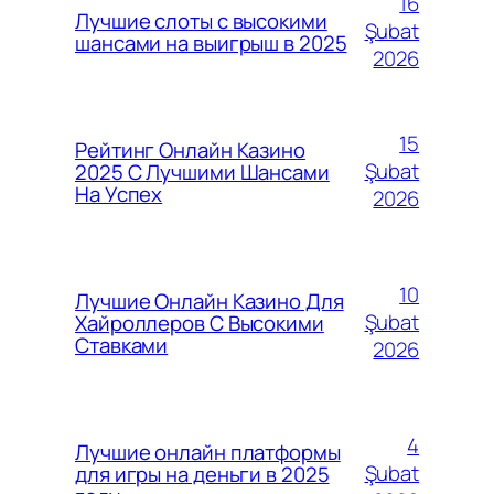
16
Лучшие слоты с высокими
Şubat
шансами на выигрыш в 2025
2026
15
Рейтинг Онлайн Казино
Şubat
2025 С Лучшими Шансами
На Успех
2026
10
Лучшие Онлайн Казино Для
Şubat
Хайроллеров С Высокими
Ставками
2026
4
Лучшие онлайн платформы
Şubat
для игры на деньги в 2025