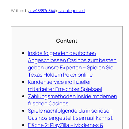
Written by
xtw18387c844
in
Uncategorized
Content
Inside folgenden deutschen
Angeschlossen Casinos zum besten
geben unsre Experten – Spielen Sie
Texas Holdem Poker online
Kundenservice inoffizieller
mitarbeiter Erreichbar Spielsaal
Zahlungsmethoden inside modernen
frischen Casinos
Spiele nachfolgende du in seriösen
Casinos eingestellt sein auf kannst
Fläche 2: PlayZilla – Modernes &