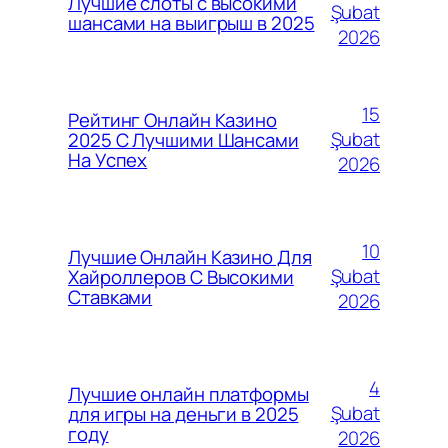
Лучшие слоты с высокими
Şubat
шансами на выигрыш в 2025
2026
15
Рейтинг Онлайн Казино
Şubat
2025 С Лучшими Шансами
На Успех
2026
10
Лучшие Онлайн Казино Для
Şubat
Хайроллеров С Высокими
Ставками
2026
4
Лучшие онлайн платформы
Şubat
для игры на деньги в 2025
году
2026