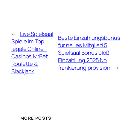
←
Live Spielsaal
Beste Einzahlungsbonus
Spiele im Top
für neues Mitglied 5
legale Online -
Spielsaal Bonus bloß
Casinos MrBet
Einzahlung 2025 No
Roulette &
frankierung provision
→
Blackjack
MORE POSTS