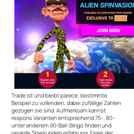
Trade ist und bleibt parece, bestimmte
Beispiel zu vollenden, dabei zufällige Zahlen
gezogen sie sind. Aufmerksam kannst
respons Varianten entsprechend 75-, 80-
unter anderem 90-Ball-Bingo finden und
rasante Spielrunden erfahrung. Eines der