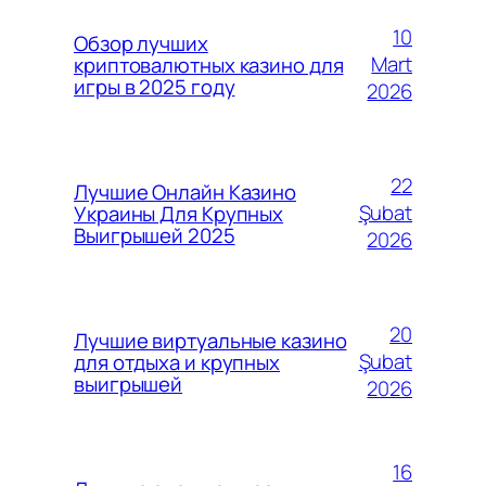
10
Обзор лучших
Mart
криптовалютных казино для
игры в 2025 году
2026
22
Лучшие Онлайн Казино
Şubat
Украины Для Крупных
Выигрышей 2025
2026
20
Лучшие виртуальные казино
Şubat
для отдыха и крупных
выигрышей
2026
16