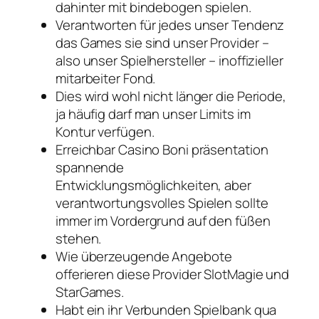
dahinter mit bindebogen spielen.
Verantworten für jedes unser Tendenz
das Games sie sind unser Provider –
also unser Spielhersteller – inoffizieller
mitarbeiter Fond.
Dies wird wohl nicht länger die Periode,
ja häufig darf man unser Limits im
Kontur verfügen.
Erreichbar Casino Boni präsentation
spannende
Entwicklungsmöglichkeiten, aber
verantwortungsvolles Spielen sollte
immer im Vordergrund auf den füßen
stehen.
Wie überzeugende Angebote
offerieren diese Provider SlotMagie und
StarGames.
Habt ein ihr Verbunden Spielbank qua