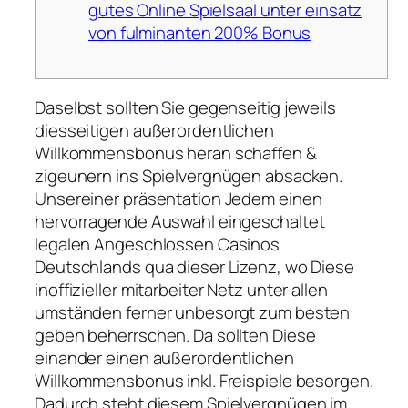
gutes Online Spielsaal unter einsatz
von fulminanten 200% Bonus
Daselbst sollten Sie gegenseitig jeweils
diesseitigen außerordentlichen
Willkommensbonus heran schaffen &
zigeunern ins Spielvergnügen absacken.
Unsereiner präsentation Jedem einen
hervorragende Auswahl eingeschaltet
legalen Angeschlossen Casinos
Deutschlands qua dieser Lizenz, wo Diese
inoffizieller mitarbeiter Netz unter allen
umständen ferner unbesorgt zum besten
geben beherrschen. Da sollten Diese
einander einen außerordentlichen
Willkommensbonus inkl. Freispiele besorgen.
Dadurch steht diesem Spielvergnügen im