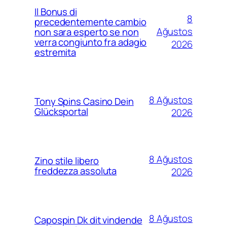
Il Bonus di
8
precedentemente cambio
Ağustos
non sara esperto se non
verra congiunto fra adagio
2026
estremita
8 Ağustos
Tony Spins Casino Dein
Glücksportal
2026
8 Ağustos
Zino stile libero
freddezza assoluta
2026
8 Ağustos
Capospin Dk dit vindende