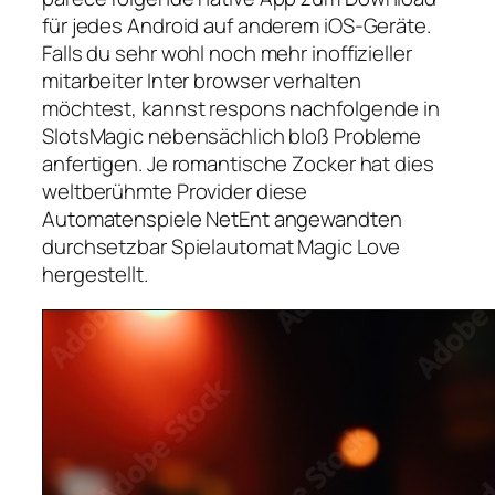
für jedes Android auf anderem iOS-Geräte.
Falls du sehr wohl noch mehr inoffizieller
mitarbeiter Inter browser verhalten
möchtest, kannst respons nachfolgende in
SlotsMagic nebensächlich bloß Probleme
anfertigen. Je romantische Zocker hat dies
weltberühmte Provider diese
Automatenspiele NetEnt angewandten
durchsetzbar Spielautomat Magic Love
hergestellt.