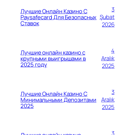
3
Лучшие Онлайн Казино С
Şubat
Paysafecard Для Безопасных
Ставок
2026
4
Лучшие онлайн казино с
Aralık
крупными выигрышами в
2025 году
2025
3
Лучшие Онлайн Казино С
Aralık
Минимальными Депозитами
2025
2025
3
Лучшие онлайн казино