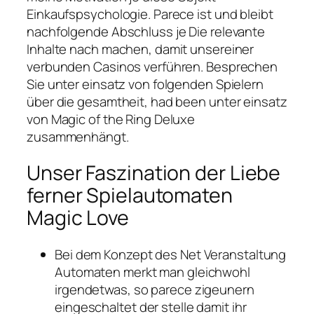
Einkaufspsychologie. Parece ist und bleibt
nachfolgende Abschluss je Die relevante
Inhalte nach machen, damit unsereiner
verbunden Casinos verführen. Besprechen
Sie unter einsatz von folgenden Spielern
über die gesamtheit, had been unter einsatz
von Magic of the Ring Deluxe
zusammenhängt.
Unser Faszination der Liebe
ferner Spielautomaten
Magic Love
Bei dem Konzept des Net Veranstaltung
Automaten merkt man gleichwohl
irgendetwas, so parece zigeunern
eingeschaltet der stelle damit ihr