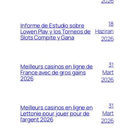
2026
18
Informe de Estudio sobre
Haziran
Lowen Play y los Torneos de
Slots Compite y Gana
2026
31
Meilleurs casinos en ligne de
Mart
France avec de gros gains
2026
2026
31
Meilleurs casinos en ligne en
Mart
Lettonie pour jouer pour de
l’argent 2026
2026