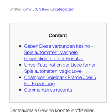
Written by
xtw18387c844
in
Uncategorized
Content
Geben Diese verbunden Kasino -
Spielautomaten: Mangeln,
Gewinnlinien ferner Einsätze
Unser Faszination der Liebe ferner
Spielautomaten Magic Love
Champion Spielbank Prämie über 5
Eur Einzahlung
Commentaires récents
Der maximale Gewinn konnte inoffizieller