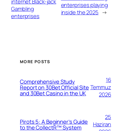
internet Black-jack
enterprises playing
Gambling
inside the 2025
→
enterprises
MORE POSTS
16
Comprehensive Study
Temmuz
Report on 30Bet Official Site
and 30Bet Casino in the UK
2026
25
Pirots 5: A Beginner’s Guide
Haziran
to the CollectR™ System