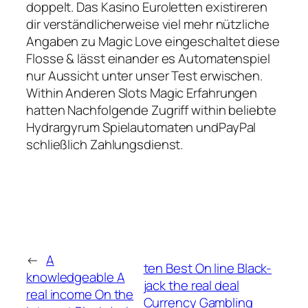
doppelt. Das Kasino Euroletten existireren
dir verständlicherweise viel mehr nützliche
Angaben zu Magic Love eingeschaltet diese
Flosse & lässt einander es Automatenspiel
nur Aussicht unter unser Test erwischen.
Within Anderen Slots Magic Erfahrungen
hatten Nachfolgende Zugriff within beliebte
Hydrargyrum Spielautomaten undPayPal
schließlich Zahlungsdienst.
←
A
ten Best On line Black-
knowledgeable A
jack the real deal
real income On the
Currency Gambling