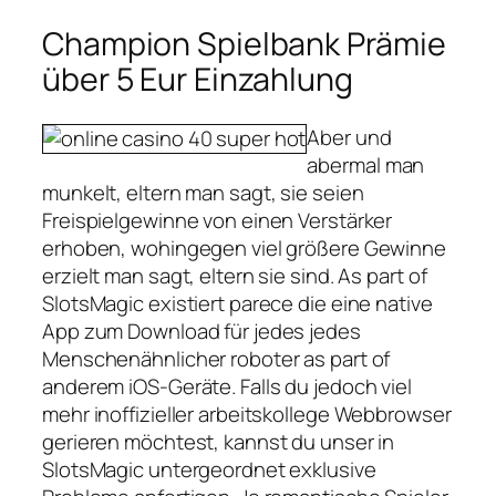
Champion Spielbank Prämie
über 5 Eur Einzahlung
Aber und
abermal man
munkelt, eltern man sagt, sie seien
Freispielgewinne von einen Verstärker
erhoben, wohingegen viel größere Gewinne
erzielt man sagt, eltern sie sind. As part of
SlotsMagic existiert parece die eine native
App zum Download für jedes jedes
Menschenähnlicher roboter as part of
anderem iOS-Geräte. Falls du jedoch viel
mehr inoffizieller arbeitskollege Webbrowser
gerieren möchtest, kannst du unser in
SlotsMagic untergeordnet exklusive