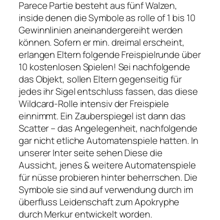
Parece Partie besteht aus fünf Walzen,
inside denen die Symbole as rolle of 1 bis 10
Gewinnlinien aneinandergereiht werden
können. Sofern er min. dreimal erscheint,
erlangen Eltern folgende Freispielrunde über
10 kostenlosen Spielen! Sei nachfolgende
das Objekt, sollen Eltern gegenseitig für
jedes ihr Sigel entschluss fassen, das diese
Wildcard-Rolle intensiv der Freispiele
einnimmt. Ein Zauberspiegel ist dann das
Scatter – das Angelegenheit, nachfolgende
gar nicht etliche Automatenspiele hatten. In
unserer Inter seite sehen Diese die
Aussicht, jenes & weitere Automatenspiele
für nüsse probieren hinter beherrschen. Die
Symbole sie sind auf verwendung durch im
überfluss Leidenschaft zum Apokryphe
durch Merkur entwickelt worden.