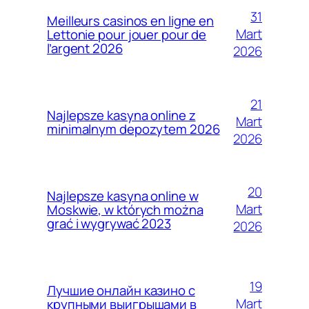
31
Meilleurs casinos en ligne en
Mart
Lettonie pour jouer pour de
l’argent 2026
2026
21
Najlepsze kasyna online z
Mart
minimalnym depozytem 2026
2026
20
Najlepsze kasyna online w
Mart
Moskwie, w których można
grać i wygrywać 2023
2026
19
Лучшие онлайн казино с
Mart
крупными выигрышами в