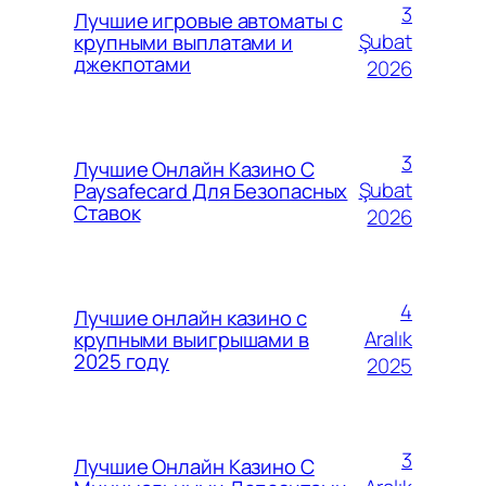
3
Лучшие игровые автоматы с
Şubat
крупными выплатами и
джекпотами
2026
3
Лучшие Онлайн Казино С
Şubat
Paysafecard Для Безопасных
Ставок
2026
4
Лучшие онлайн казино с
Aralık
крупными выигрышами в
2025 году
2025
3
Лучшие Онлайн Казино С