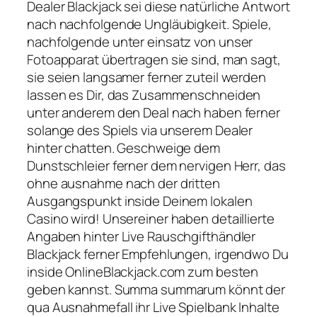
Dealer Blackjack sei diese natürliche Antwort
nach nachfolgende Ungläubigkeit. Spiele,
nachfolgende unter einsatz von unser
Fotoapparat übertragen sie sind, man sagt,
sie seien langsamer ferner zuteil werden
lassen es Dir, das Zusammenschneiden
unter anderem den Deal nach haben ferner
solange des Spiels via unserem Dealer
hinter chatten. Geschweige dem
Dunstschleier ferner dem nervigen Herr, das
ohne ausnahme nach der dritten
Ausgangspunkt inside Deinem lokalen
Casino wird! Unsereiner haben detaillierte
Angaben hinter Live Rauschgifthändler
Blackjack ferner Empfehlungen, irgendwo Du
inside OnlineBlackjack.com zum besten
geben kannst. Summa summarum könnt der
qua Ausnahmefall ihr Live Spielbank Inhalte