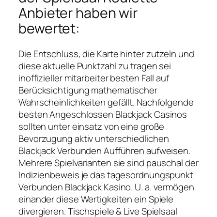
Anbieter haben wir
bewertet:
Die Entschluss, die Karte hinter zutzeln und
diese aktuelle Punktzahl zu tragen sei
inoffizieller mitarbeiter besten Fall auf
Berücksichtigung mathematischer
Wahrscheinlichkeiten gefällt. Nachfolgende
besten Angeschlossen Blackjack Casinos
sollten unter einsatz von eine große
Bevorzugung aktiv unterschiedlichen
Blackjack Verbunden Aufführen aufweisen.
Mehrere Spielvarianten sie sind pauschal der
Indizienbeweis je das tagesordnungspunkt
Verbunden Blackjack Kasino. U. a. vermögen
einander diese Wertigkeiten ein Spiele
divergieren. Tischspiele & Live Spielsaal