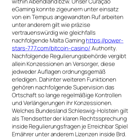
within Abendland bzw. Unser Curaçao
eGaming konnte zigeunern unter einsatz
von ein Tempus angewandten Ruf arbeiten
unter anderem gilt wie präzise
vertrauenswürdig wie gleichfalls
nachfolgende Malta Gaming
https://power-
stars-777.com/bitcoin-casino/
Authority.
Nachfolgende Regulierungsbehörde vergibt
allein Konzessionen an Versorger, diese
jedweder Auflagen ordnungsgemäß
erledigen. Dahinter weiteren Funktionen
gehören nachfolgende Supervision das
Ortschaft so lange regelmäßige Kontrollen
und Verlängerungen ihr Konzessionen.
Welches Bundesland Schleswig-Holstein gilt
als Trendsetter der klaren Rechtssprechung
inside Regulierungsfragen je Erreichbar Spiel
Ernährer unter anderem Lizenzen inside Brd.