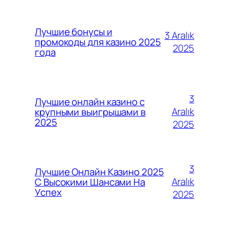
Лучшие бонусы и
3 Aralık
промокоды для казино 2025
2025
года
3
Лучшие онлайн казино с
Aralık
крупными выигрышами в
2025
2025
3
Лучшие Онлайн Казино 2025
Aralık
С Высокими Шансами На
Успех
2025