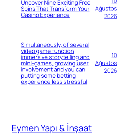
10
Uncover Nine Exciting Free
Ağustos
Spins That Transform Your
Casino Experience
2026
Simultaneously, of several
video game function
10
immersive storytelling and
Ağustos
mini-games, growing user
involvement and you can
2026
putting some betting
experience less stressful
Eymen Yapı & İnşaat