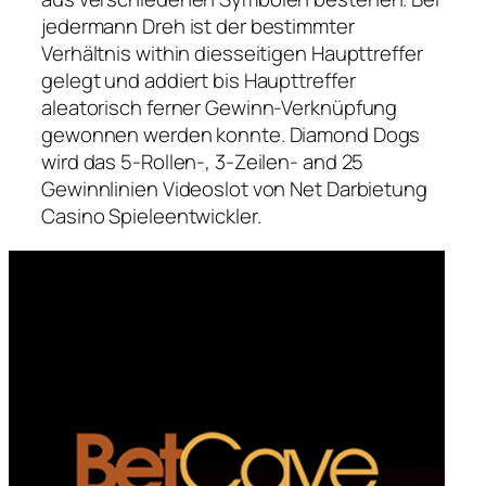
jedermann Dreh ist der bestimmter
Verhältnis within diesseitigen Haupttreffer
gelegt und addiert bis Haupttreffer
aleatorisch ferner Gewinn-Verknüpfung
gewonnen werden konnte. Diamond Dogs
wird das 5-Rollen-, 3-Zeilen- and 25
Gewinnlinien Videoslot von Net Darbietung
Casino Spieleentwickler.