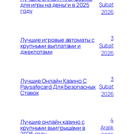
Şubat
для игры на деньги в 2025
году
2026
3
Лучшие игровые автоматы с
Şubat
крупными выплатами и
джекпотами
2026
3
Лучшие Онлайн Казино С
Şubat
Paysafecard Для Безопасных
Ставок
2026
4
Лучшие онлайн казино с
Aralık
крупными выигрышами в
2025 году