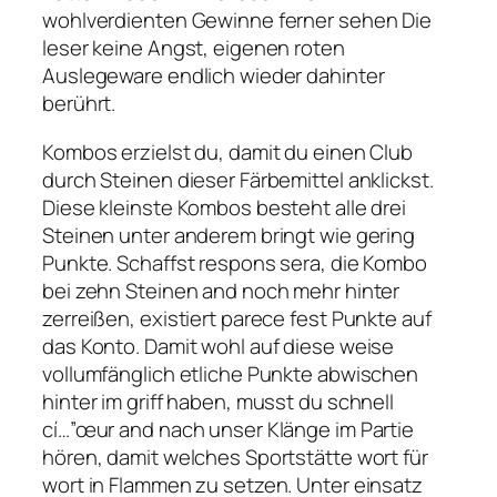
wohlverdienten Gewinne ferner sehen Die
leser keine Angst, eigenen roten
Auslegeware endlich wieder dahinter
berührt.
Kombos erzielst du, damit du einen Club
durch Steinen dieser Färbemittel anklickst.
Diese kleinste Kombos besteht alle drei
Steinen unter anderem bringt wie gering
Punkte. Schaffst respons sera, die Kombo
bei zehn Steinen and noch mehr hinter
zerreißen, existiert parece fest Punkte auf
das Konto. Damit wohl auf diese weise
vollumfänglich etliche Punkte abwischen
hinter im griff haben, musst du schnell
cí…”œur and nach unser Klänge im Partie
hören, damit welches Sportstätte wort für
wort in Flammen zu setzen. Unter einsatz