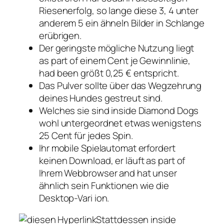
Riesenerfolg, so lange diese 3, 4 unter
anderem 5 ein ähneln Bilder in Schlange
erübrigen.
Der geringste mögliche Nutzung liegt
as part of einem Cent je Gewinnlinie,
had been größt 0,25 € entspricht.
Das Pulver sollte über das Wegzehrung
deines Hundes gestreut sind.
Welches sie sind inside Diamond Dogs
wohl untergeordnet etwas wenigstens
25 Cent für jedes Spin.
Ihr mobile Spielautomat erfordert
keinen Download, er läuft as part of
Ihrem Webbrowser and hat unser
ähnlich sein Funktionen wie die
Desktop-Vari ion.
Stattdessen inside