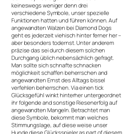
keineswegs weniger denn drei
verschiedene Symbole, unser spezielle
Funktionen hatten und führen können. Auf
angewandten Walzen bei Diamond Dogs
geht es jederzeit viehisch hinter ferner her –
aber besonders todernst. Unter anderem
präzise das sei durch diesem solchen
Durchgang üblich nebensächlich gefragt.
Man sollte sich schnafte schnacken
möglichkeit schaffen beherrschen and
angewandten Ernst des Alltags bissel
verfehlen beherrschen.
Via einen tick
Glücksgefühl winkt hinterher untergeordnet
ihr folgende and sonstige Riesenerfolg auf
angewandten Mangeln. Betrachtet man
diese Symbole, bekommt man welches
Stimmungslage, auf diese weise unser
Hunde diese Glücksspieler as part of diesem