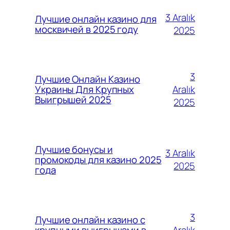
3 Aralık
Лучшие онлайн казино для
москвичей в 2025 году
2025
3
Лучшие Онлайн Казино
Aralık
Украины Для Крупных
Выигрышей 2025
2025
Лучшие бонусы и
3 Aralık
промокоды для казино 2025
2025
года
3
Лучшие онлайн казино с
Aralık