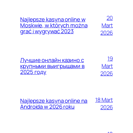
20
Najlepsze kasyna online w
Mart
Moskwie, w których można
grać i wygrywać 2023
2026
19
Лучшие онлайн казино с
Mart
крупными выигрышами в
2025 году
2026
18 Mart
Najlepsze kasyna online na
Androida w 2026 roku
2026