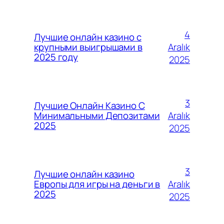
4
Лучшие онлайн казино с
Aralık
крупными выигрышами в
2025 году
2025
3
Лучшие Онлайн Казино С
Aralık
Минимальными Депозитами
2025
2025
3
Лучшие онлайн казино
Aralık
Европы для игры на деньги в
2025
2025