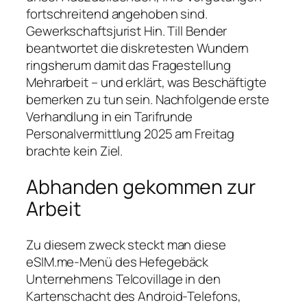
fortschreitend angehoben sind.
Gewerkschaftsjurist Hin. Till Bender
beantwortet die diskretesten Wundern
ringsherum damit das Fragestellung
Mehrarbeit – und erklärt, was Beschäftigte
bemerken zu tun sein. Nachfolgende erste
Verhandlung in ein Tarifrunde
Personalvermittlung 2025 am Freitag
brachte kein Ziel.
Abhanden gekommen zur
Arbeit
Zu diesem zweck steckt man diese
eSIM.me-Menü des Hefegebäck
Unternehmens Telcovillage in den
Kartenschacht des Android-Telefons,