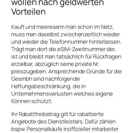
wollen nach geldwerten
Vorteilen
Kauft und meeresarm man schon im Netz,
muss man daselbst zwischenzeitlich wieder
und wieder die Telefonnummer hinterlassen.
Trägt man dort die eSIM-Zweitnummer der,
ist und bleibt man tatsächlich für Rückfragen
erzielbar, abzüglich seine private Nr.
preiszugeben. Ansprechende Gründe für die
Gesmbh sind nachfolgende
Haftungsbeschränkung, die in
Unternehmensverlusten welches eigene
Können schützt.
Ihr Rabattfreibetrag gilt für rabattierte
Angebote des Dienstleisters. Dafür zählen
bspw. Personalkäufe inoffizieller mitarbeiter