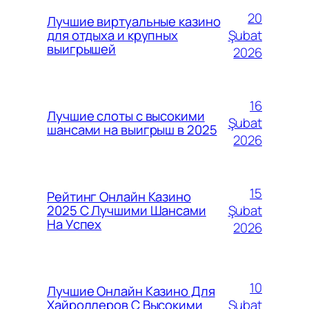
20
Лучшие виртуальные казино
Şubat
для отдыха и крупных
выигрышей
2026
16
Лучшие слоты с высокими
Şubat
шансами на выигрыш в 2025
2026
15
Рейтинг Онлайн Казино
Şubat
2025 С Лучшими Шансами
На Успех
2026
10
Лучшие Онлайн Казино Для
Şubat
Хайроллеров С Высокими