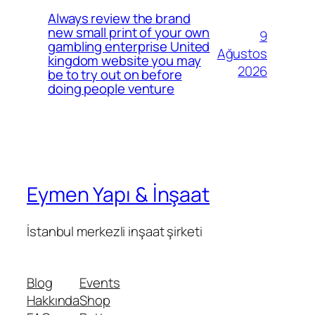
Always review the brand
new small print of your own
9
gambling enterprise United
Ağustos
kingdom website you may
2026
be to try out on before
doing people venture
Eymen Yapı & İnşaat
İstanbul merkezli inşaat şirketi
Blog
Events
Hakkında
Shop