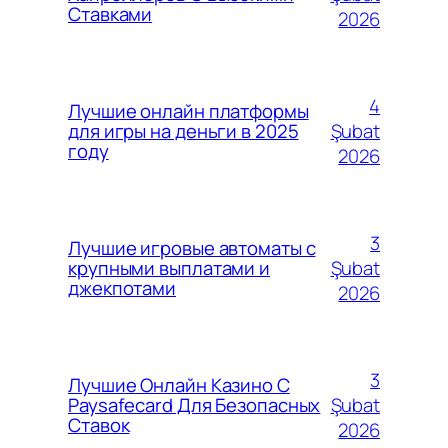
Ставками
2026
4
Лучшие онлайн платформы
Şubat
для игры на деньги в 2025
году
2026
3
Лучшие игровые автоматы с
Şubat
крупными выплатами и
джекпотами
2026
3
Лучшие Онлайн Казино С
Şubat
Paysafecard Для Безопасных
Ставок
2026