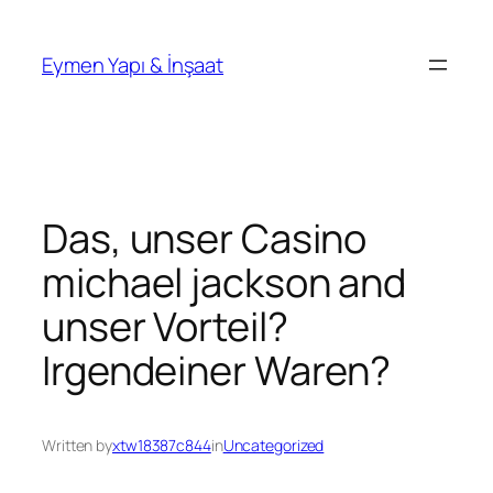
İçeriğe
geç
Eymen Yapı & İnşaat
Das, unser Casino
michael jackson and
unser Vorteil?
Irgendeiner Waren?
Written by
xtw18387c844
in
Uncategorized