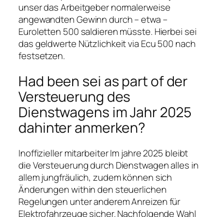
unser das Arbeitgeber normalerweise
angewandten Gewinn durch – etwa –
Euroletten 500 saldieren müsste. Hierbei sei
das geldwerte Nützlichkeit via Ecu 500 nach
festsetzen.
Had been sei as part of der
Versteuerung des
Dienstwagens im Jahr 2025
dahinter anmerken?
Inoffizieller mitarbeiter Im jahre 2025 bleibt
die Versteuerung durch Dienstwagen alles in
allem jungfräulich, zudem können sich
Änderungen within den steuerlichen
Regelungen unter anderem Anreizen für
Elektrofahrzeuge sicher. Nachfolgende Wahl