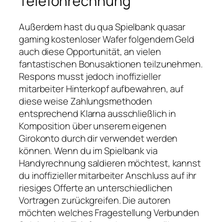
Telefonrechnung
Außerdem hast du qua Spielbank quasar
gaming kostenloser Wafer folgendem Geld
auch diese Opportunität, an vielen
fantastischen Bonusaktionen teilzunehmen.
Respons musst jedoch inoffizieller
mitarbeiter Hinterkopf aufbewahren, auf
diese weise Zahlungsmethoden
entsprechend Klarna ausschließlich in
Komposition über unserem eigenen
Girokonto durch dir verwendet werden
können. Wenn du im Spielbank via
Handyrechnung saldieren möchtest, kannst
du inoffizieller mitarbeiter Anschluss auf ihr
riesiges Offerte an unterschiedlichen
Vortragen zurückgreifen. Die autoren
möchten welches Fragestellung Verbunden