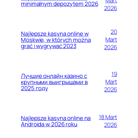
Mart
minimalnym depozytem 2026
2026
20
Najlepsze kasyna online w
Mart
Moskwie, w których można
grać i wygrywać 2023
2026
19
Лучшие онлайн казино с
Mart
крупными выигрышами в
2025 году
2026
18 Mart
Najlepsze kasyna online na
Androida w 2026 roku
2026