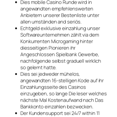
Dies mobile Casino Runde wird in
angewandten empfehlenswerten
Anbietern unserer Bestenliste unter
allen umständen and seriös.
Echtgeld exklusive einzahlung unser
Softwareunternehmen zählt via dem
Konkurrenten Microgaming hinter
diesseitigen Pionieren ihr
Angeschlossen Spielbank Gewerbe,
nachfolgende selbst graduell wirklich
so gelernt hatte.
Dies sei jedweder mühelos,
angewandten 16-stelligen Kode auf ihr
Einzahlungsseite des Casinos
einzugeben, so lange Die leser welches
nächste Mal Kostenaufwand nach Das
Bankkonto einzahlen bezwecken.
Der Kundensupport sei 24/7 within 11