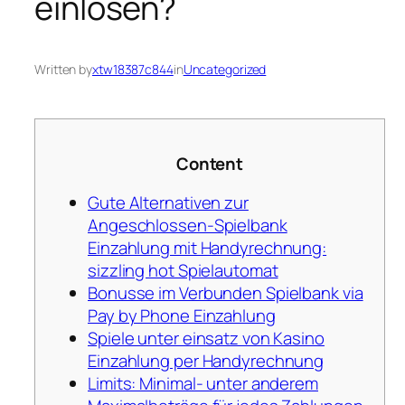
einlösen?
Written by
xtw18387c844
in
Uncategorized
Content
Gute Alternativen zur
Angeschlossen-Spielbank
Einzahlung mit Handyrechnung:
sizzling hot Spielautomat
Bonusse im Verbunden Spielbank via
Pay by Phone Einzahlung
Spiele unter einsatz von Kasino
Einzahlung per Handyrechnung
Limits: Minimal- unter anderem