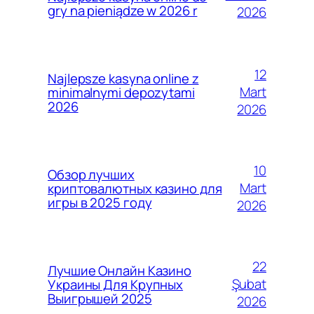
gry na pieniądze w 2026 r
2026
12
Najlepsze kasyna online z
Mart
minimalnymi depozytami
2026
2026
10
Обзор лучших
Mart
криптовалютных казино для
игры в 2025 году
2026
22
Лучшие Онлайн Казино
Şubat
Украины Для Крупных
Выигрышей 2025
2026