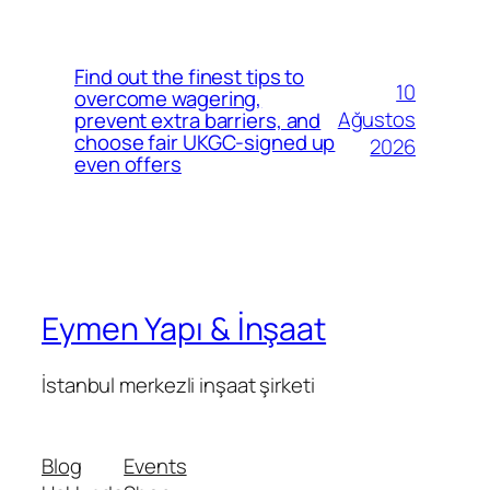
Find out the finest tips to
10
overcome wagering,
Ağustos
prevent extra barriers, and
choose fair UKGC-signed up
2026
even offers
Eymen Yapı & İnşaat
İstanbul merkezli inşaat şirketi
Blog
Events