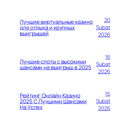
20
Лучшие виртуальные казино
Şubat
для отдыха и крупных
выигрышей
2026
16
Лучшие слоты с высокими
Şubat
шансами на выигрыш в 2025
2026
15
Рейтинг Онлайн Казино
Şubat
2025 С Лучшими Шансами
На Успех
2026