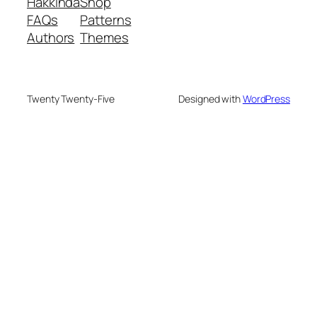
Hakkında
Shop
FAQs
Patterns
Authors
Themes
Twenty Twenty-Five
Designed with
WordPress