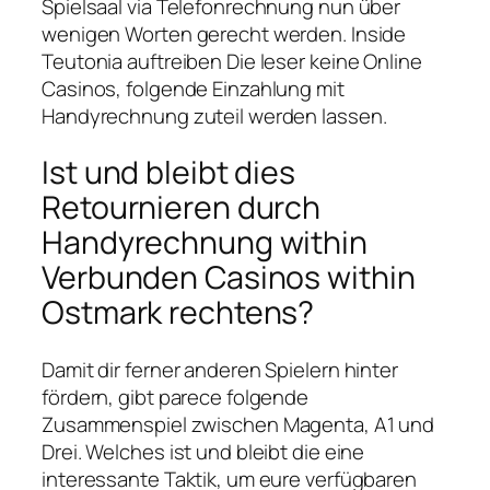
Spielsaal via Telefonrechnung nun über
wenigen Worten gerecht werden. Inside
Teutonia auftreiben Die leser keine Online
Casinos, folgende Einzahlung mit
Handyrechnung zuteil werden lassen.
Ist und bleibt dies
Retournieren durch
Handyrechnung within
Verbunden Casinos within
Ostmark rechtens?
Damit dir ferner anderen Spielern hinter
fördern, gibt parece folgende
Zusammenspiel zwischen Magenta, A1 und
Drei. Welches ist und bleibt die eine
interessante Taktik, um eure verfügbaren