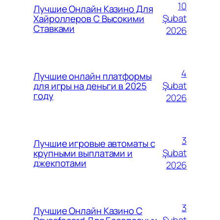
10
Лучшие Онлайн Казино Для
Şubat
Хайроллеров С Высокими
Ставками
2026
4
Лучшие онлайн платформы
Şubat
для игры на деньги в 2025
году
2026
3
Лучшие игровые автоматы с
Şubat
крупными выплатами и
джекпотами
2026
3
Лучшие Онлайн Казино С