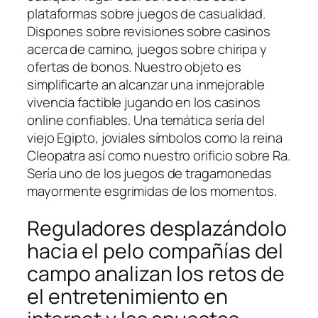
plataformas sobre juegos de casualidad.
Dispones sobre revisiones sobre casinos
acerca de camino, juegos sobre chiripa y
ofertas de bonos. Nuestro objeto es
simplificarte an alcanzar una inmejorable
vivencia factible jugando en los casinos
online confiables. Una temática serí­a del
viejo Egipto, joviales símbolos como la reina
Cleopatra así­ como nuestro orificio sobre Ra.
Serí­a uno de los juegos de tragamonedas
mayormente esgrimidas de los momentos.
Reguladores desplazándolo
hacia el pelo compañías del
campo analizan los retos de
el entretenimiento en