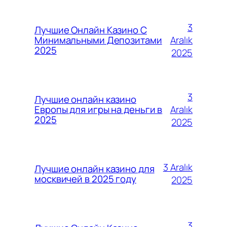
3
Лучшие Онлайн Казино С
Aralık
Минимальными Депозитами
2025
2025
3
Лучшие онлайн казино
Aralık
Европы для игры на деньги в
2025
2025
3 Aralık
Лучшие онлайн казино для
москвичей в 2025 году
2025
3