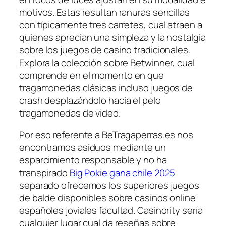
motivos. Estas resultan ranuras sencillas
con típicamente tres carretes, cual atraen a
quienes aprecian una simpleza y la nostalgia
sobre los juegos de casino tradicionales.
Explora la colección sobre Betwinner, cual
comprende en el momento en que
tragamonedas clásicas incluso juegos de
crash desplazándolo hacia el pelo
tragamonedas de video.
Por eso referente a BeTragaperras.es nos
encontramos asiduos mediante un
esparcimiento responsable y no ha
transpirado
Big Pokie gana chile 2025
separado ofrecemos los superiores juegos
de balde disponibles sobre casinos online
españoles joviales facultad. Casinority serí­a
cualquier lugar cual da reseñas sobre