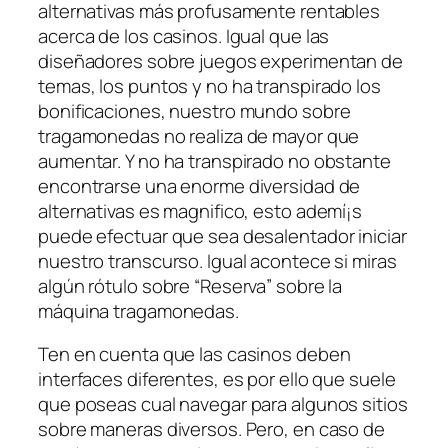
alternativas más profusamente rentables
acerca de los casinos. Igual que las
diseñadores sobre juegos experimentan de
temas, los puntos y no ha transpirado los
bonificaciones, nuestro mundo sobre
tragamonedas no realiza de mayor que
aumentar. Y no ha transpirado no obstante
encontrarse una enorme diversidad de
alternativas es magnifico, esto ademí¡s
puede efectuar que sea desalentador iniciar
nuestro transcurso. Igual acontece si miras
algún rótulo sobre “Reserva” sobre la
máquina tragamonedas.
Ten en cuenta que las casinos deben
interfaces diferentes, es por ello que suele
que poseas cual navegar para algunos sitios
sobre maneras diversos. Pero, en caso de