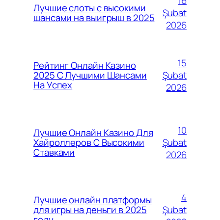
16
Лучшие слоты с высокими
Şubat
шансами на выигрыш в 2025
2026
15
Рейтинг Онлайн Казино
Şubat
2025 С Лучшими Шансами
На Успех
2026
10
Лучшие Онлайн Казино Для
Şubat
Хайроллеров С Высокими
Ставками
2026
4
Лучшие онлайн платформы
Şubat
для игры на деньги в 2025
году