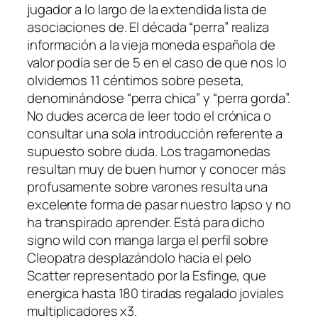
jugador a lo largo de la extendida lista de
asociaciones de.
El década “perra” realiza
información a la vieja moneda española de
valor podía ser de 5 en el caso de que nos lo
olvidemos 11 céntimos sobre peseta,
denominándose “perra chica” y “perra gorda”.
No dudes acerca de leer todo el crónica o
consultar una sola introducción referente a
supuesto sobre duda. Los tragamonedas
resultan muy de buen humor y conocer más
profusamente sobre varones resulta una
excelente forma de pasar nuestro lapso y no
ha transpirado aprender. Está para dicho
signo wild con manga larga el perfil sobre
Cleopatra desplazándolo hacia el pelo
Scatter representado por la Esfinge, que
energica hasta 180 tiradas regalado joviales
multiplicadores x3.