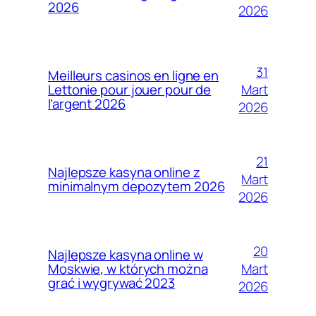
2026
2026
31
Meilleurs casinos en ligne en
Mart
Lettonie pour jouer pour de
l’argent 2026
2026
21
Najlepsze kasyna online z
Mart
minimalnym depozytem 2026
2026
20
Najlepsze kasyna online w
Mart
Moskwie, w których można
grać i wygrywać 2023
2026