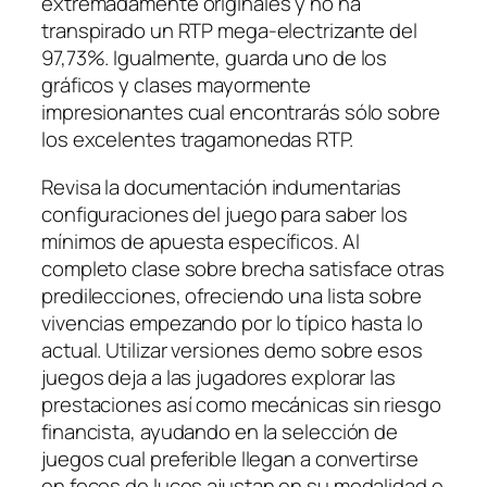
extremadamente originales y no ha
transpirado un RTP mega-electrizante del
97,73%. Igualmente, guarda uno de los
gráficos y clases mayormente
impresionantes cual encontrarás sólo sobre
los excelentes tragamonedas RTP.
Revisa la documentación indumentarias
configuraciones del juego para saber los
mínimos de apuesta específicos. Al
completo clase sobre brecha satisface otras
predilecciones, ofreciendo una lista sobre
vivencias empezando por lo típico hasta lo
actual. Utilizar versiones demo sobre esos
juegos deja a las jugadores explorar las
prestaciones así­ como mecánicas sin riesgo
financista, ayudando en la selección de
juegos cual preferible llegan a convertirse
en focos de luces ajustan en su modalidad e