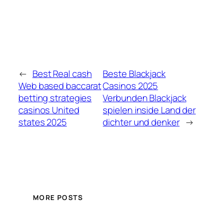
←
Best Real cash
Beste Blackjack
Web based baccarat
Casinos 2025
betting strategies
Verbunden Blackjack
casinos United
spielen inside Land der
states 2025
dichter und denker
→
MORE POSTS