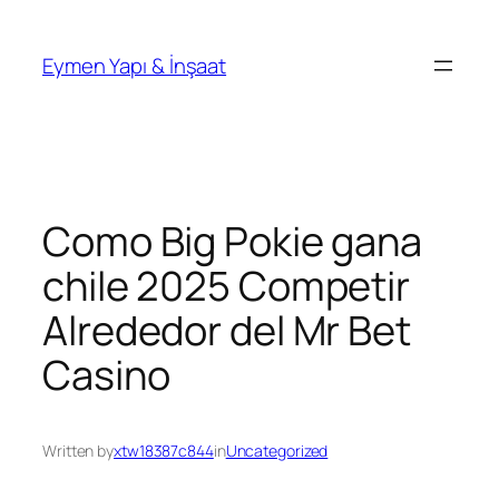
İçeriğe
geç
Eymen Yapı & İnşaat
Como Big Pokie gana
chile 2025 Competir
Alrededor del Mr Bet
Casino
Written by
xtw18387c844
in
Uncategorized