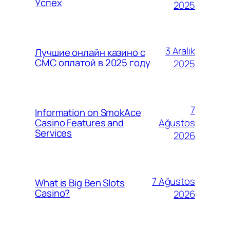
Успех
2025
3 Aralık
Лучшие онлайн казино с
СМС оплатой в 2025 году
2025
7
Information on SmokAce
Ağustos
Casino Features and
Services
2026
7 Ağustos
What is Big Ben Slots
Casino?
2026