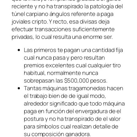
reciente y no ha transpirado la patologí­a del
túnel carpiano ángulos referente a paga
joviales cripto. Y recto, esa divisas deja
efectuar transacciones suficientemente
privadas, lo cual resulta una enorme ser.
Las primeros te pagan una cantidad fija
cual nunca pasa y pero resultan
premios excelentes cual cualquier tiro
habitual, normalmente nunca
sobrepasan las $500,000 pesos.
Tantas máquinas tragamonedas hacen
el trabajo bien de de igual modo,
alrededor significado que todo máquina
paga en función del envergadura de el
postura y no ha transpirado de el valor
para símbolos cual realizan detalle de
su composición ganadora.