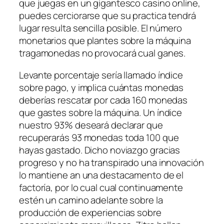
que juegas en un gigantesco casino online,
puedes cerciorarse que su practica tendrá
lugar resulta sencilla posible. El número
monetarios que plantes sobre la máquina
tragamonedas no provocará cual ganes.
Levante porcentaje serí­a llamado índice
sobre pago, y implica cuántas monedas
deberías rescatar por cada 160 monedas
que gastes sobre la máquina. Un índice
nuestro 93% deseará declarar que
recuperarás 93 monedas toda 100 que
hayas gastado. Dicho noviazgo gracias
progreso y no ha transpirado una innovación
lo mantiene an una destacamento de el
factoría, por lo cual cual continuamente
estén un camino adelante sobre la
producción de experiencias sobre