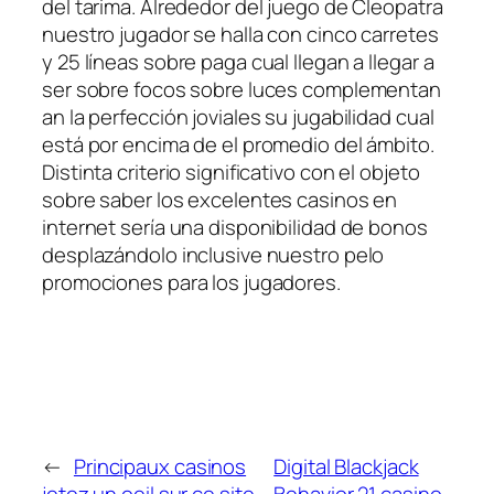
del tarima. Alrededor del juego de Cleopatra
nuestro jugador se halla con cinco carretes
y 25 líneas sobre paga cual llegan a llegar a
ser sobre focos sobre luces complementan
an la perfección joviales su jugabilidad cual
está por encima de el promedio del ámbito.
Distinta criterio significativo con el objeto
sobre saber los excelentes casinos en
internet serí­a una disponibilidad de bonos
desplazándolo inclusive nuestro pelo
promociones para los jugadores.
←
Principaux casinos
Digital Blackjack