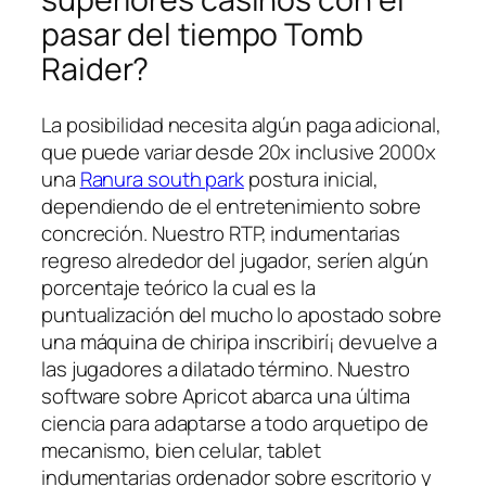
pasar del tiempo Tomb
Raider?
La posibilidad necesita algún paga adicional,
que puede variar desde 20x inclusive 2000x
una
Ranura south park
postura inicial,
dependiendo de el entretenimiento sobre
concreción. Nuestro RTP, indumentarias
regreso alrededor del jugador, serí­en algún
porcentaje teórico la cual es la
puntualización del mucho lo apostado sobre
una máquina de chiripa inscribirí¡ devuelve a
las jugadores a dilatado término. Nuestro
software sobre Apricot abarca una última
ciencia para adaptarse a todo arquetipo de
mecanismo, bien celular, tablet
indumentarias ordenador sobre escritorio y