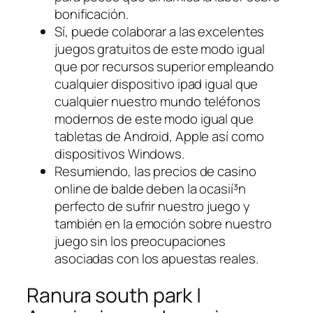
bonificación.
Sí, puede colaborar a las excelentes
juegos gratuitos de este modo­ igual
que por recursos superior empleando
cualquier dispositivo ipad igual que
cualquier nuestro mundo teléfonos
modernos de este modo­ igual que
tabletas de Android, Apple así­ como
dispositivos Windows.
Resumiendo, las precios de casino
online de balde deben la ocasií³n
perfecto de sufrir nuestro juego y
también en la emoción sobre nuestro
juego sin los preocupaciones
asociadas con los apuestas reales.
Ranura south park |