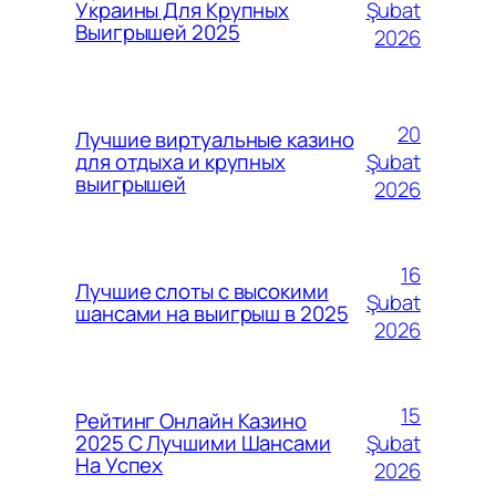
Şubat
Украины Для Крупных
Выигрышей 2025
2026
20
Лучшие виртуальные казино
Şubat
для отдыха и крупных
выигрышей
2026
16
Лучшие слоты с высокими
Şubat
шансами на выигрыш в 2025
2026
15
Рейтинг Онлайн Казино
Şubat
2025 С Лучшими Шансами
На Успех
2026