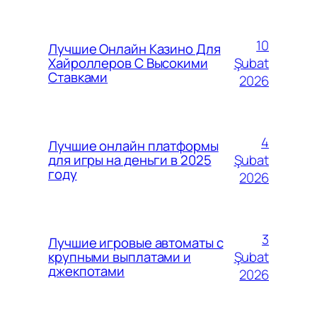
10
Лучшие Онлайн Казино Для
Şubat
Хайроллеров С Высокими
Ставками
2026
4
Лучшие онлайн платформы
Şubat
для игры на деньги в 2025
году
2026
3
Лучшие игровые автоматы с
Şubat
крупными выплатами и
джекпотами
2026