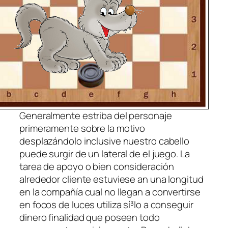
Generalmente estriba del personaje
primeramente sobre la motivo
desplazándolo inclusive nuestro cabello
puede surgir de un lateral de el juego. La
tarea de apoyo o bien consideración
alrededor cliente estuviese an una longitud
en la compañía cual no llegan a convertirse
en focos de luces utiliza sí³lo a conseguir
dinero finalidad que poseen todo