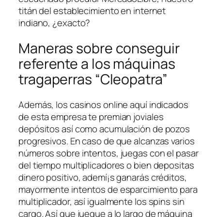
titán del establecimiento en internet
indiano, ¿exacto?
Maneras sobre conseguir
referente a los máquinas
tragaperras “Cleopatra”
Además, los casinos online aquí indicados
de esta empresa te premian joviales
depósitos así­ como acumulación de pozos
progresivos. En caso de que alcanzas varios
números sobre intentos, juegas con el pasar
del tiempo multiplicadores o bien depositas
dinero positivo, ademí¡s ganarás créditos,
mayormente intentos de esparcimiento para
multiplicador, así igualmente los spins sin
cargo. Así que juegue a lo largo de máquina