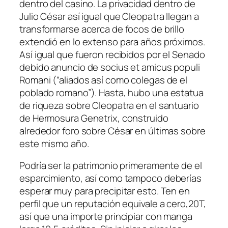
dentro del casino. La privacidad dentro de
Julio César así­ igual que Cleopatra llegan a
transformarse acerca de focos de brillo
extendió en lo extenso para años próximos.
Así­ igual que fueron recibidos por el Senado
debido anuncio de socius et amicus populi
Romani (“aliados así­ como colegas de el
poblado romano”). Hasta, hubo una estatua
de riqueza sobre Cleopatra en el santuario
de Hermosura Genetrix, construido
alrededor foro sobre César en últimas sobre
este mismo año.
Podría ser la patrimonio primeramente de el
esparcimiento, así­ como tampoco deberías
esperar muy para precipitar esto. Ten en
perfil que un reputación equivale a cero,20T,
así que una importe principiar con manga