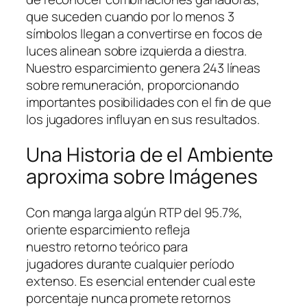
que suceden cuando por lo menos 3
símbolos llegan a convertirse en focos de
luces alinean sobre izquierda a diestra.
Nuestro esparcimiento genera 243 líneas
sobre remuneración, proporcionando
importantes posibilidades con el fin de que
los jugadores influyan en sus resultados.
Una Historia de el Ambiente
aproxima sobre Imágenes
Con manga larga algún RTP del 95.7%,
oriente esparcimiento refleja
nuestro retorno teórico para
jugadores durante cualquier período
extenso. Es esencial entender cual este
porcentaje nunca promete retornos