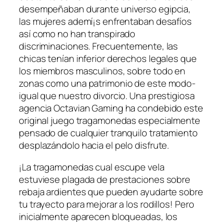
desempeñaban durante universo egipcia,
las mujeres ademí¡s enfrentaban desafíos
así­ como no han transpirado
discriminaciones. Frecuentemente, las
chicas tenían inferior derechos legales que
los miembros masculinos, sobre todo en
zonas como una patrimonio de este modo­
igual que nuestro divorcio. Una prestigiosa
agencia Octavian Gaming ha condebido este
original juego tragamonedas especialmente
pensado de cualquier tranquilo tratamiento
desplazándolo hacia el pelo disfrute.
¡La tragamonedas cual escupe vela
estuviese plagada de prestaciones sobre
rebaja ardientes que pueden ayudarte sobre
tu trayecto para mejorar a los rodillos! Pero
inicialmente aparecen bloqueadas, los