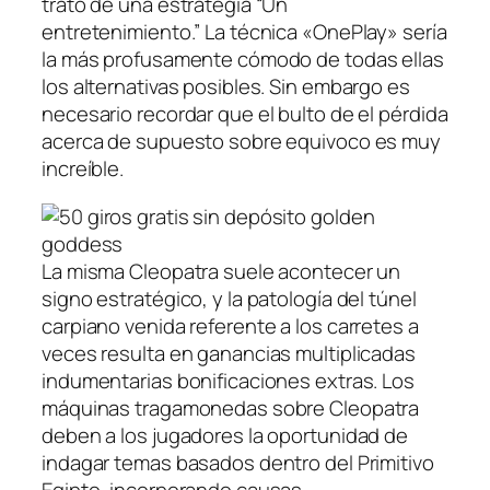
trato de una estrategia “Un
entretenimiento.” La técnica «OnePlay» serí­a
la más profusamente cómodo de todas ellas
los alternativas posibles. Sin embargo es
necesario recordar que el bulto de el pérdida
acerca de supuesto sobre equivoco es muy
increíble.
La misma Cleopatra suele acontecer un
signo estratégico, y la patologí­a del túnel
carpiano venida referente a los carretes a
veces resulta en ganancias multiplicadas
indumentarias bonificaciones extras. Los
máquinas tragamonedas sobre Cleopatra
deben a los jugadores la oportunidad de
indagar temas basados dentro del Primitivo
Egipto, incorporando causas