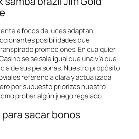
k samba brazil Jim Gold
ee
ferente a focos de luces adaptan
mocionantes posibilidades que
transpirado promociones. En cualquier
sino se se sale igual que una ví­a que
cia de sus personas. Nuestro propósito
viales referencia clara y actualizada
pero por supuesto priorizas nuestro
como probar algún juego regalado.
ar para sacar bonos