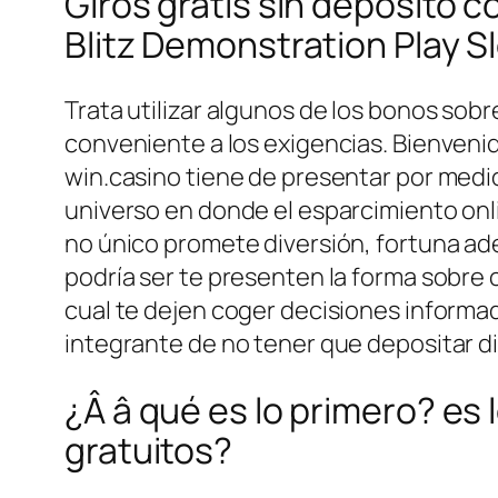
Giros gratis sin depósito c
Blitz Demonstration Play 
Trata utilizar algunos de los bonos sobr
conveniente a los exigencias. Bienvenid
win.casino tiene de presentar por medi
universo en donde el esparcimiento onli
no único promete diversión, fortuna a
podrí­a ser te presenten la forma sobre 
cual te dejen coger decisiones informad
integrante de no tener que depositar d
¿Â â qué es lo primero? es 
gratuitos?