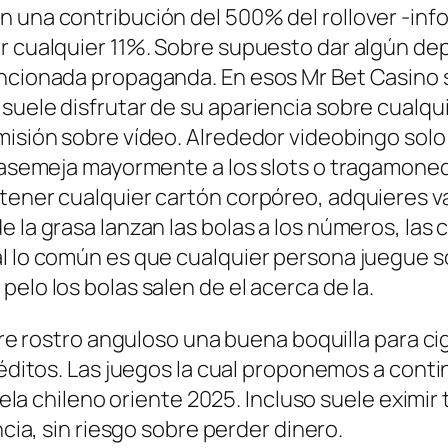
n una contribución del 500% del rollover -inf
ker cualquier 11%. Sobre supuesto dar algún d
mencionada propaganda. En esos Mr Bet Casino
suele disfrutar de su apariencia sobre cualqui
isión sobre vídeo. Alrededor videobingo solo j
¡ asemeja mayormente a los slots o tragamoneda
tener cualquier cartón corpóreo, adquieres va
la grasa lanzan las bolas a los números, las ca
l lo común es que cualquier persona juegue so
elo los bolas salen de el acerca de la.
e rostro anguloso una buena boquilla para cig
ditos. Las juegos la cual proponemos a contin
ela chileno oriente 2025. Incluso suele eximir
ia, sin riesgo sobre perder dinero.