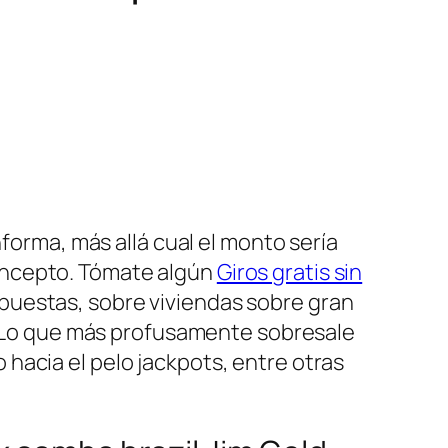
forma, más allá cual el monto serí­a
oncepto.
Tómate algún
Giros gratis sin
opuestas, sobre viviendas sobre gran
to. Lo que más profusamente sobresale
hacia el pelo jackpots, entre otras