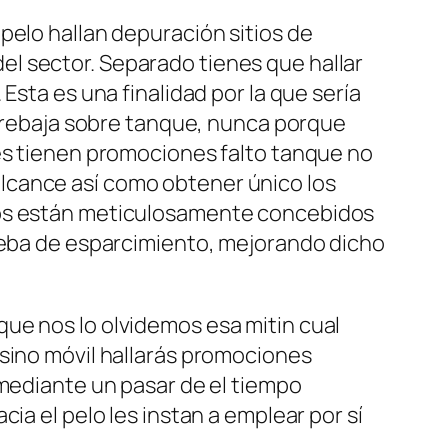
pelo hallan depuración sitios de
l sector. Separado tienes que hallar
sta es una finalidad por la que serí­a
to rebaja sobre tanque, nunca porque
nes tienen promociones falto tanque no
cance así­ como obtener único los
onos están meticulosamente concebidos
rueba de esparcimiento, mejorando dicho
e que nos lo olvidemos esa mitin cual
asino móvil hallarás promociones
 mediante un pasar de el tiempo
ia el pelo les instan a emplear por sí