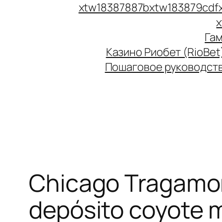
xtw18387887b
xtw183879cdf
Гам
Казино Риобет (RioBet
Пошаговое руководство
Chicago Tragamone
depósito coyote m