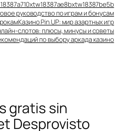
18387a710
xtw18387ae8b
xtw18387be5b
говое руководство по играм и бонусам
грокам
Казино Pin UP: мир азартных игр
лайн-слотов: плюсы, минусы и советы
екомендаций по выбору аркада казино
 gratis sin
et Desprovisto