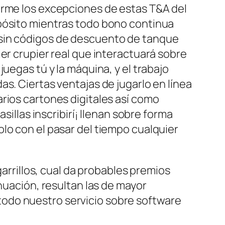
orme los excepciones de estas T&A del
epósito mientras todo bono continua
 sin códigos de descuento de tanque
er crupier real que interactuará sobre
uegas tú y la máquina, y el trabajo
s. Ciertas ventajas de jugarlo en línea
rios cartones digitales así­ como
sillas inscribirí¡ llenan sobre forma
lo con el pasar del tiempo cualquier
arrillos, cual da probables premios
uación, resultan las de mayor
 todo nuestro servicio sobre software