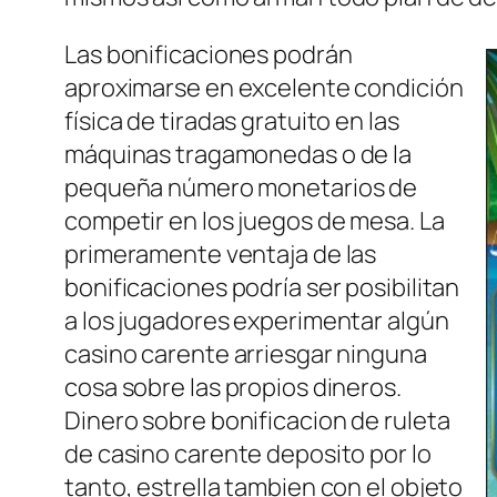
Las bonificaciones podrán
aproximarse en excelente condición
física de tiradas gratuito en las
máquinas tragamonedas o de la
pequeña número monetarios de
competir en los juegos de mesa. La
primeramente ventaja de las
bonificaciones podrí­a ser posibilitan
a los jugadores experimentar algún
casino carente arriesgar ninguna
cosa sobre las propios dineros.
Dinero sobre bonificacion de ruleta
de casino carente deposito por lo
tanto, estrella tambien con el objeto