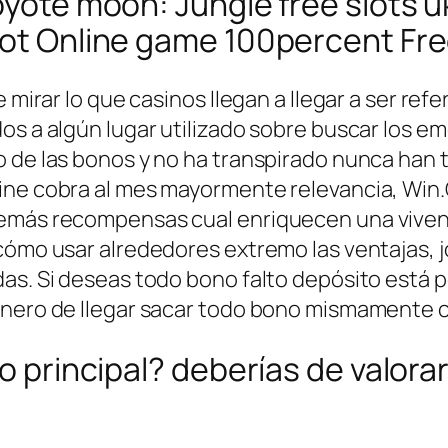
oyote moon: Jungle free slots u
Slot Online game 100percent Fr
e mirar lo que casinos llegan a llegar a ser re
os a algún lugar utilizado sobre buscar los e
o de las bonos y no ha transpirado nunca han 
ne cobra al mes mayormente relevancia, Win.Ca
demás recompensas cual enriquecen una viven
cómo usar alrededores extremo las ventajas, jo
as. Si deseas todo bono falto depósito está 
inero de llegar sacar todo bono mismamente­ 
lo principal? deberías de valor