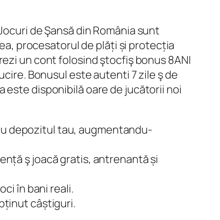
p Jocuri de Şansă din România sunt
ea, procesatorul de plăți și protecția
rezi un cont folosind ştocfiş bonus 8ANI
cire. Bonusul este autenti 7 zile ş de
rta este disponibilă oare de jucătorii noi
tru depozitul tau, augmentandu-
ență ş joacă gratis, antrenantă și
ci în bani reali.
bținut câștiguri.