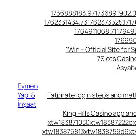
İçeriğe
1736888183.97
1736891902.
geç
1762331434.73
1762373525.17
17
1764911068.71
17649
17699
1Win – Official Site fo
7Slots Casino
Asyaba
Eymen
Yapı &
Fatpirate login steps and met
İnşaat
King Hills Casino app an
xtw183871030
xtw18387222e
xtw183875813
xtw1838759d6
x