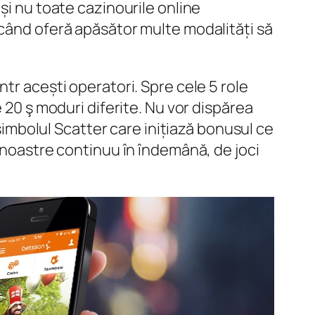
și nu toate cazinourile online
 când oferă apăsător multe modalități să
tr acești operatori. Spre cele 5 role
 20 ş moduri diferite. Nu vor dispărea
 simbolul Scatter care inițiază bonusul ce
e noastre continuu în îndemână, de joci