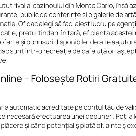
utut rival al cazinoului din Monte Carlo, însă a
rante, public de conferințe și o galerie de art
inație. Of dac alegi să faci aiest lucru pe agenț
locație, pretu-tindeni în țară, eficiența acest
erte și bonusuri disponibile, de a te aajutor
 dac sunt într-o recreaţie de cafeluţă ori aște
ve.
nline – Folosește Rotiri Gratui
afla automatic acreditate pe contul tău de val
ste necesară efectuarea unei depuneri. Poți a 
 plăcere și când potențial ş plată of, ainte ş e