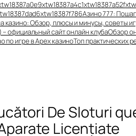
xtw18387a0e9
xtw18387a4c1
xtw18387a52f
xtw
xtw18387dad6
xtw18387f786
Азино 777: Поша
а казино: Обзор, плюсы и минусы, советы и
) – официальный сайт онлайн клуба
Обзор он
 по игре в Apex казино
Топ практических р
ucători De Sloturi q
 Aparate Licențiate