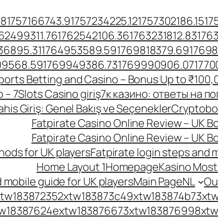
08
1757166743.9
1757234225.12
1757302186.15
17
62499311.76
1762542106.36
1763231812.83
1763
36895.31
1764953589.59
1769818379.69
17698
09568.59
1769949386.73
1769990906.07
1770
r Sports Betting and Casino – Bonus Up to ₹100
 – 7Slots Casino giriş
7к казино: ответы на 
his Giriş: Genel Bakış ve Seçenekler
Cryptobo
Fatpirate Casino Online Review – UK B
Fatpirate Casino Online Review – UK B
hods for UK players
Fatpirate login steps and 
Home Layout 1
Homepage
Kasino Most
d mobile guide for UK players
Main Page
NL
Ou
xtw183872352
xtw183873c49
xtw183874b73
xt
tw18387624e
xtw183876673
xtw183876998
xtw