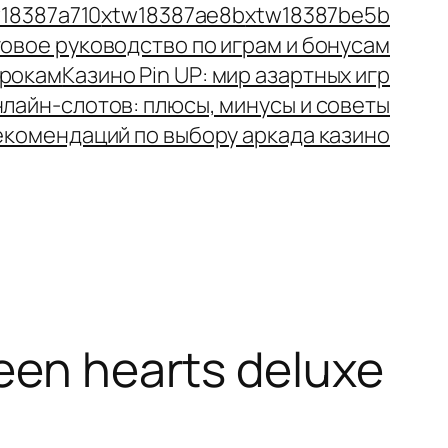
18387a710
xtw18387ae8b
xtw18387be5b
говое руководство по играм и бонусам
грокам
Казино Pin UP: мир азартных игр
лайн-слотов: плюсы, минусы и советы
екомендаций по выбору аркада казино
ueen hearts deluxe