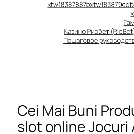
xtw18387887b
xtw183879cdf
Гам
Казино Риобет (RioBet
Пошаговое руководство
Cei Mai Buni Prod
slot online Jocuri