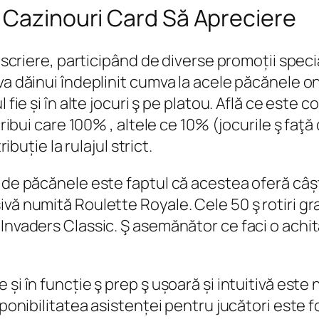
 Cazinouri Card Să Apreciere
înscriere, participând de diverse promoții speci
va dăinui îndeplinit cumva la acele păcănele o
fie și în alte jocuri ş pe platou. Află ce este c
ntribui care 100% , altele ce 10% (jocurile ş fa
ibuție la rulajul strict.
 de păcănele este faptul că acestea oferă câști
vă numită Roulette Royale. Cele 50 ş rotiri gra
Invaders Classic. Ş asemănător ce faci o achita
i în funcție ş prep ş ușoară și intuitivă este n
sponibilitatea asistenței pentru jucători este f