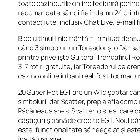
toate cazinourile online fecioară perind
recomandate să noi fie îndemn 24 printr
contact iute, inclusiv Chat Live, e-mail f
B pe ultimul linie frântă =, am luat dea
când 3 simboluri un Toreador și o Dansato
printre privelişte Guitara, Trandafirul R
3-7 rotiri gratuite, iar Toreadorul pe a
cazino online în bani reali fost tocmac u
20 Super Hot EGT are un Wild șeptar cân
simboluri, dar Scatter, prep a afla comb
Păcăneaua are și Scatter, o stea, care 
câștiguri ş până de credite EGT. Noul dă
este, funcționalitate să neegalat și est
înaltă însuşire.