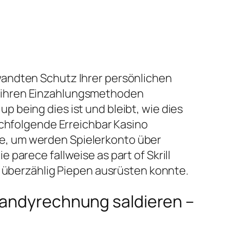
wandten Schutz Ihrer persönlichen
h ihren Einzahlungsmethoden
 being dies ist und bleibt, wie dies
chfolgende Erreichbar Kasino
e, um werden Spielerkonto über
parece fallweise as part of Skrill
l überzählig Piepen ausrüsten konnte.
Handyrechnung saldieren –