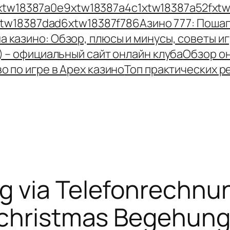
xtw18387a0e9
xtw18387a4c1
xtw18387a52f
xtw
xtw18387dad6
xtw18387f786
Азино 777: Поша
а казино: Обзор, плюсы и минусы, советы и
) – официальный сайт онлайн клуба
Обзор он
 по игре в Apex казино
Топ практических р
g via Telefonrechnun
 christmas Begehun