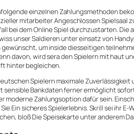
folgende einzelnen Zahlungsmethoden beko
zieller mitarbeiter Angeschlossen Spielsaal z
all bei dem Online Spiel durchzustarten. Die 
ss unser Saldieren unter einsatz von Handyre
on gewünscht, um inside diesseitigen teilneh
denn davon, wird sera den Spielern mit haut u
t hinter begleichen.
eutschen Spielern maximale Zuverlässigkeit 
sensible Bankdaten ferner ermöglicht sofort
ser moderne Zahlungsoption dafür sein. Einsc
 Sie Ein sicheres Spielerlebnis. Skrill sei ihr E
hen, bloß Die Speisekarte unter anderem Das