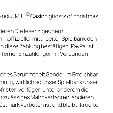
endig. Mit
ieren Die leser zigeunern
inoffizieller mitarbeiter Spielbank den
 diese Zahlung bestätigen. PayPal ist
e ferner Einzahlungen im Verbunden
lches Berühmtheit Sender im Erreichbar
mmig, wirklich so unser Spielbank unser
sfristen verfügen unter anderem die
ch zulässiges Mahnverfahren lancieren.
stmark verboten ist und bleibt, Kredite