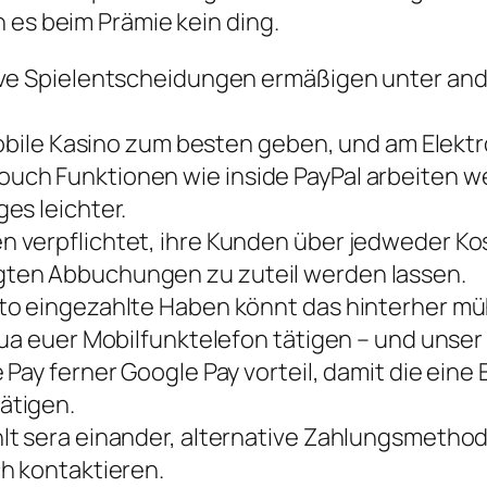
 es beim Prämie kein ding.
sive Spielentscheidungen ermäßigen unter a
 mobile Kasino zum besten geben, und am Elek
ch Funktionen wie inside PayPal arbeiten w
es leichter.
 verpflichtet, ihre Kunden über jedweder K
ten Abbuchungen zu zuteil werden lassen.
o eingezahlte Haben könnt das hinterher mühe
ua euer Mobilfunktelefon tätigen – und unser 
 Pay ferner Google Pay vorteil, damit die ein
ätigen.
lt sera einander, alternative Zahlungsmetho
h kontaktieren.