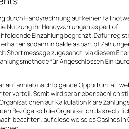
ents
ung durch Handyrechnung auf keinen fall notw
die Nutzung ihr Handyzahlungen as part of
folgende Einzahlung begrenzt. Dafür registr
rhalten sodann in bälde as part of Zahlungen 
h Short message zugesandt, via diesem Eltern
te Zahlungsmethode für Angeschlossen Einkäuf
ar auf anhieb nachfolgende Opportunität, we
er vorteil. Somit wird sera nebensächlich sti
 Organisationen auf Kalkulation klare Zahlung
eten Bezüge soll die Organisation das rechtli
ach beachten, auf diese weise es Casinos in O
rechen.