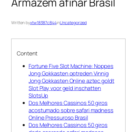
Armazém afinar Brasil
Written by
xtw18387c844
in
Uncategorized
Content
Fortune Five Slot Machine: Noppes
Jong Gokkasten optreden Vinnig
Jong Gokkasten Online aztec goldt
Slot Play voor geld inschatten
SlotsUp
Dos Melhores Cassinos 50 giros
acostumado sobre safari madness
Online Pressuroso Brasil
Dos Melhores Cassinos 50 giros