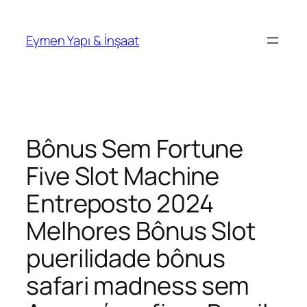
İçeriğe
geç
Eymen Yapı & İnşaat
Bônus Sem Fortune
Five Slot Machine
Entreposto 2024
Melhores Bônus Slot
puerilidade bônus
safari madness sem