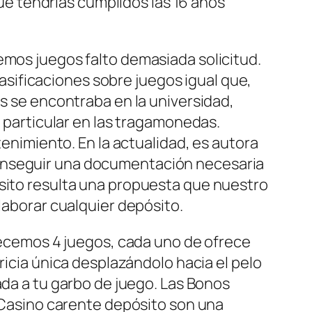
 tendrí­as cumplidos las 16 años
emos juegos falto demasiada solicitud.
sificaciones sobre juegos igual que,
as se encontraba en la universidad,
n particular en las tragamonedas.
tenimiento. En la actualidad, es autora
conseguir una documentación necesaria
ósito resulta una propuesta que nuestro
laborar cualquier depósito.
ecemos 4 juegos, cada uno de ofrece
ricia única desplazándolo hacia el pelo
da a tu garbo de juego. Las Bonos
Casino carente depósito son una