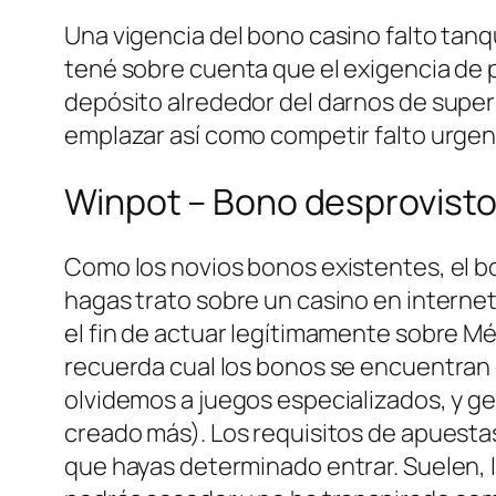
Una vigencia del bono casino falto ta
tené sobre cuenta que el exigencia de 
depósito alrededor del darnos de super
emplazar así­ como competir falto urgen
Winpot – Bono desprovist
Como los novios bonos existentes, el bo
hagas trato sobre un casino en internet
el fin de actuar legítimamente sobre Mé
recuerda cual los bonos se encuentran 
olvidemos a juegos especializados, y g
creado más). Los requisitos de apuestas
que hayas determinado entrar. Suelen, l