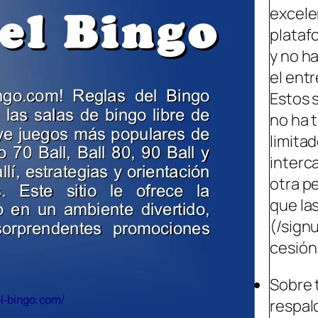
excele
plataf
y no h
el ent
Estos 
no ha 
limitad
interc
otra pe
que la
(/sign
cesión
Sobre 
respal