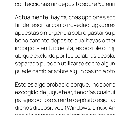
confeccionas un depósito sobre 50 euril
Actualmente, hay muchas opciones sobre
fin de fascinar como novedad jugadores
apuestas sin urgencia sobre gastar su 
bono carente depósito cual hayas obteni
incorpora en tu cuenta, es posible comp
ubique excluido por los palabras desplaz
separado pueden utilizarse sobre algun
puede cambiar sobre algún casino a otr
Esto es algo probable porque, independ
escogido de juguetear, tendrí­as cualq
parejas bonos carente depósito asigna
dichos dispositivos (Windows, Linux, An