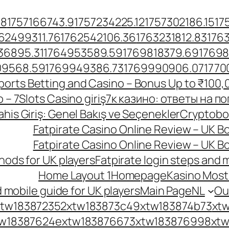
08
1757166743.9
1757234225.12
1757302186.15
17
62499311.76
1762542106.36
1763231812.83
1763
36895.31
1764953589.59
1769818379.69
17698
09568.59
1769949386.73
1769990906.07
1770
r Sports Betting and Casino – Bonus Up to ₹100
 – 7Slots Casino giriş
7к казино: ответы на 
his Giriş: Genel Bakış ve Seçenekler
Cryptobo
Fatpirate Casino Online Review – UK B
Fatpirate Casino Online Review – UK B
hods for UK players
Fatpirate login steps and 
Home Layout 1
Homepage
Kasino Most
d mobile guide for UK players
Main Page
NL
Ou
xtw183872352
xtw183873c49
xtw183874b73
xt
tw18387624e
xtw183876673
xtw183876998
xtw