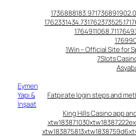
İçeriğe
1736888183.97
1736891902.
geç
1762331434.73
1762373525.17
17
1764911068.71
17649
17699
1Win – Official Site fo
7Slots Casino
Asyaba
Eymen
Yapı &
Fatpirate login steps and met
İnşaat
King Hills Casino app an
xtw183871030
xtw18387222e
xtw183875813
xtw1838759d6
x