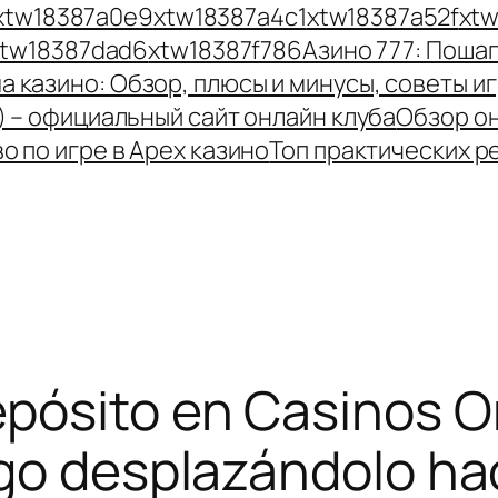
xtw18387a0e9
xtw18387a4c1
xtw18387a52f
xtw
xtw18387dad6
xtw18387f786
Азино 777: Поша
а казино: Обзор, плюсы и минусы, советы и
) – официальный сайт онлайн клуба
Обзор он
 по игре в Apex казино
Топ практических р
pósito en Casinos O
go desplazándolo hac