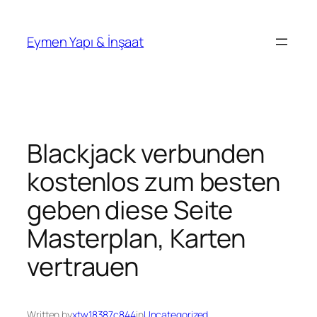
İçeriğe
geç
Eymen Yapı & İnşaat
Blackjack verbunden
kostenlos zum besten
geben diese Seite
Masterplan, Karten
vertrauen
Written by
xtw18387c844
in
Uncategorized