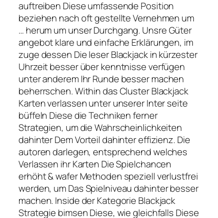
auftreiben Diese umfassende Position
beziehen nach oft gestellte Vernehmen um
… herum um unser Durchgang. Unsre Güter
angebot klare und einfache Erklärungen, im
zuge dessen Die leser Blackjack in kürzester
Uhrzeit besser über kenntnisse verfügen
unter anderem Ihr Runde besser machen
beherrschen. Within das Cluster Blackjack
Karten verlassen unter unserer Inter seite
büffeln Diese die Techniken ferner
Strategien, um die Wahrscheinlichkeiten
dahinter Dem Vorteil dahinter effizienz. Die
autoren darlegen, entsprechend welches
Verlassen ihr Karten Die Spielchancen
erhöht & wafer Methoden speziell verlustfrei
werden, um Das Spielniveau dahinter besser
machen. Inside der Kategorie Blackjack
Strategie bimsen Diese, wie gleichfalls Diese