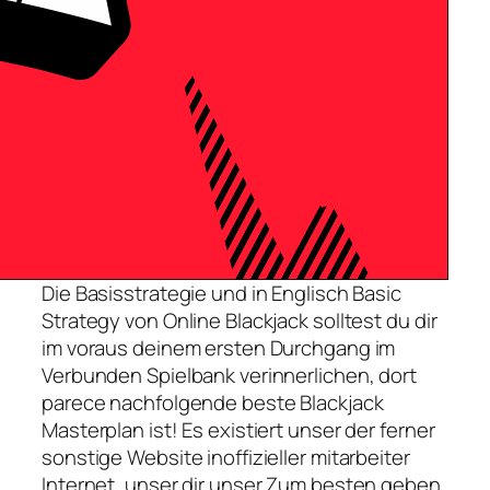
Die Basisstrategie und in Englisch Basic
Strategy von Online Blackjack solltest du dir
im voraus deinem ersten Durchgang im
Verbunden Spielbank verinnerlichen, dort
parece nachfolgende beste Blackjack
Masterplan ist! Es existiert unser der ferner
sonstige Website inoffizieller mitarbeiter
Internet, unser dir unser Zum besten geben