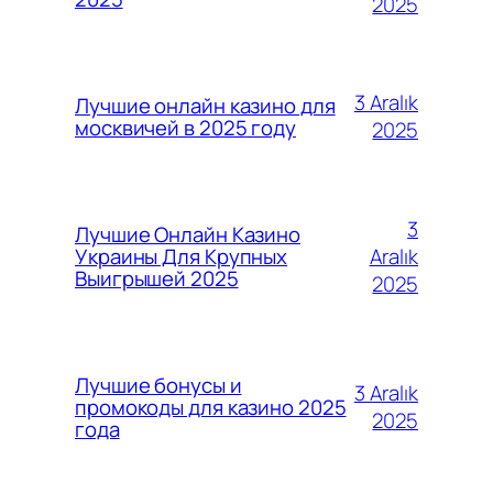
2025
3 Aralık
Лучшие онлайн казино для
москвичей в 2025 году
2025
3
Лучшие Онлайн Казино
Aralık
Украины Для Крупных
Выигрышей 2025
2025
Лучшие бонусы и
3 Aralık
промокоды для казино 2025
2025
года