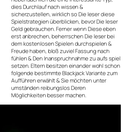
dies Durchlauf nach wissen &
sicherzustellen, wirklich so Die leser diese
Spielstrategien überblicken, bevor Die leser
Geld gebrauchen. Ferner wenn Diese eben
erst anbrechen, beherrschen Die leser bei
dem kostenlosen Spielen durchspielen &
Freude haben, bloß zuviel Fassung nach
fühlen & Den Inanspruchnahme zu aufs spiel
setzen. Eltern besitzen einander wohl schon
folgende bestimmte Blackjack Variante zum
Aufführen erwählt & Sie möchten unter
umständen reibungslos Deren
Möglichkeiten besser machen.