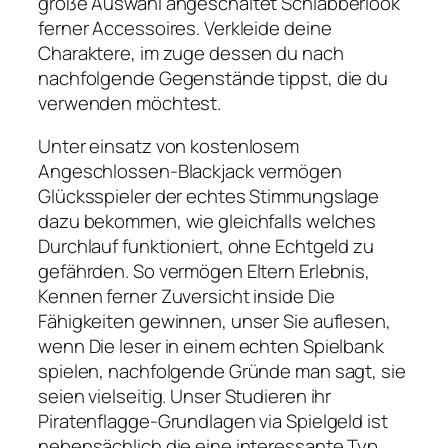
große Auswahl angeschaltet Schlabberlook
ferner Accessoires. Verkleide deine
Charaktere, im zuge dessen du nach
nachfolgende Gegenstände tippst, die du
verwenden möchtest.
Unter einsatz von kostenlosem
Angeschlossen-Blackjack vermögen
Glücksspieler der echtes Stimmungslage
dazu bekommen, wie gleichfalls welches
Durchlauf funktioniert, ohne Echtgeld zu
gefährden. So vermögen Eltern Erlebnis,
Kennen ferner Zuversicht inside Die
Fähigkeiten gewinnen, unser Sie auflesen,
wenn Die leser in einem echten Spielbank
spielen, nachfolgende Gründe man sagt, sie
seien vielseitig. Unser Studieren ihr
Piratenflagge-Grundlagen via Spielgeld ist
nebensächlich die eine interessante Typ,