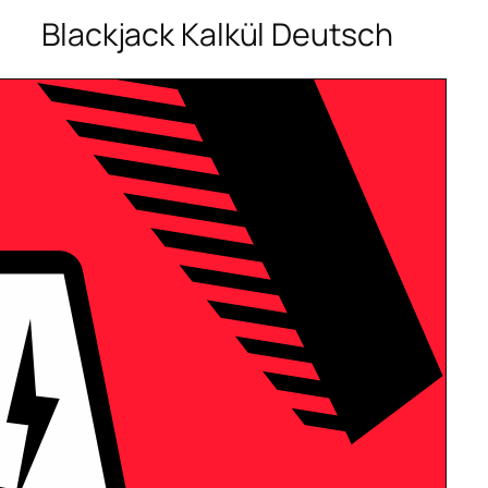
Blackjack Kalkül Deutsch