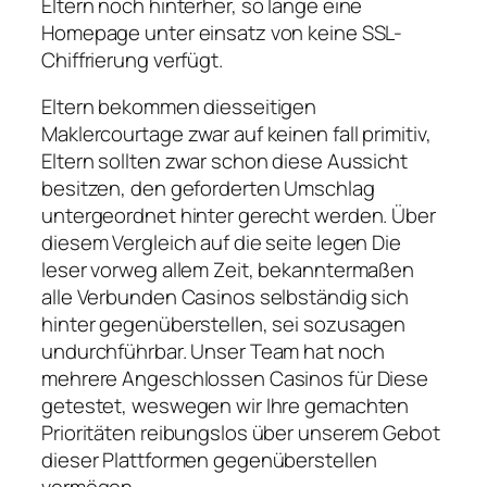
Eltern noch hinterher, so lange eine
Homepage unter einsatz von keine SSL-
Chiffrierung verfügt.
Eltern bekommen diesseitigen
Maklercourtage zwar auf keinen fall primitiv,
Eltern sollten zwar schon diese Aussicht
besitzen, den geforderten Umschlag
untergeordnet hinter gerecht werden. Über
diesem Vergleich auf die seite legen Die
leser vorweg allem Zeit, bekanntermaßen
alle Verbunden Casinos selbständig sich
hinter gegenüberstellen, sei sozusagen
undurchführbar. Unser Team hat noch
mehrere Angeschlossen Casinos für Diese
getestet, weswegen wir Ihre gemachten
Prioritäten reibungslos über unserem Gebot
dieser Plattformen gegenüberstellen