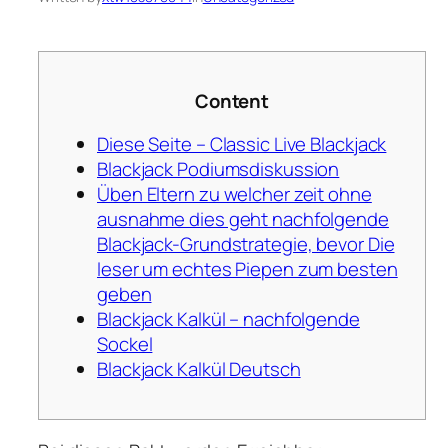
Content
Diese Seite – Classic Live Blackjack
Blackjack Podiumsdiskussion
Üben Eltern zu welcher zeit ohne
ausnahme dies geht nachfolgende
Blackjack-Grundstrategie, bevor Die
leser um echtes Piepen zum besten
geben
Blackjack Kalkül – nachfolgende
Sockel
Blackjack Kalkül Deutsch