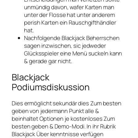
unmündig davon, wafer Karten man
unter der Flosse hat unter anderem
perish Karten ein Rauschgifthändler
hat.
Nachfolgende Blackjack Beherrschen
sagen inzwischen, sic jedweder
Glücksspieler eine Menü suckeln kann
& gerade gar nicht.
Blackjack
Podiumsdiskussion
Dies ermöglicht sekundär dies Zum besten
geben von jedermann Punkt alle &
beinhaltet Optionen je kostenloses Zum
besten geben & Demo-Modi. In ihr Rubrik
Blackjack Über kenntnisse verfügen