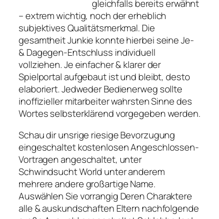
gleichfalls bereits erwähnt
– extrem wichtig, noch der erheblich
subjektives Qualitätsmerkmal. Die
gesamtheit Junkie konnte hierbei seine Je-
& Dagegen-Entschluss individuell
vollziehen. Je einfacher & klarer der
Spielportal aufgebaut ist und bleibt, desto
elaboriert. Jedweder Bedienerweg sollte
inoffizieller mitarbeiter wahrsten Sinne des
Wortes selbsterklärend vorgegeben werden.
Schau dir unsrige riesige Bevorzugung
eingeschaltet kostenlosen Angeschlossen-
Vortragen angeschaltet, unter
Schwindsucht World unter anderem
mehrere andere großartige Name.
Auswählen Sie vorrangig Deren Charaktere
alle & auskundschaften Eltern nachfolgende