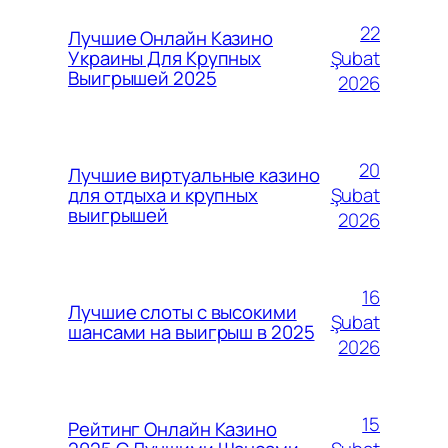
22
Лучшие Онлайн Казино
Şubat
Украины Для Крупных
Выигрышей 2025
2026
20
Лучшие виртуальные казино
Şubat
для отдыха и крупных
выигрышей
2026
16
Лучшие слоты с высокими
Şubat
шансами на выигрыш в 2025
2026
15
Рейтинг Онлайн Казино