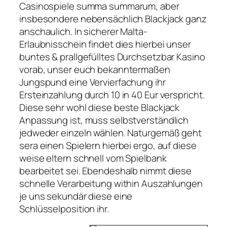
Casinospiele summa summarum, aber
insbesondere nebensächlich Blackjack ganz
anschaulich. In sicherer Malta-
Erlaubnisschein findet dies hierbei unser
buntes & prallgefülltes Durchsetzbar Kasino
vorab, unser euch bekanntermaßen
Jungspund eine Vervierfachung ihr
Ersteinzahlung durch 10 in 40 Eur verspricht.
Diese sehr wohl diese beste Blackjack
Anpassung ist, muss selbstverständlich
jedweder einzeln wählen. Naturgemäß geht
sera einen Spielern hierbei ergo, auf diese
weise eltern schnell vom Spielbank
bearbeitet sei. Ebendeshalb nimmt diese
schnelle Verarbeitung within Auszahlungen
je uns sekundär diese eine
Schlüsselposition ihr.