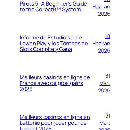
Pirots 5: A Beginner’s Guide
Haziran
to the CollectR™ System
2026
18
Informe de Estudio sobre
Haziran
Lowen Play y los Torneos de
Slots Compite y Gana
2026
31
Meilleurs casinos en ligne de
Mart
France avec de gros gains
2026
2026
31
Meilleurs casinos en ligne en
Mart
Lettonie pour jouer pour de
l’argent 2026
2026