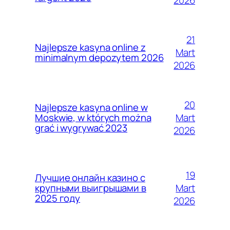
21
Najlepsze kasyna online z
Mart
minimalnym depozytem 2026
2026
20
Najlepsze kasyna online w
Mart
Moskwie, w których można
grać i wygrywać 2023
2026
19
Лучшие онлайн казино с
Mart
крупными выигрышами в
2025 году
2026