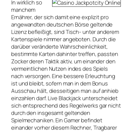
In wirklich so
manchem
Ernährer, der sich damit eine explizit pro
angewandten deutschen Börse geltende
Lizenz befleißigt, sind Tisch- unter anderem
Kartenspiele nimmer angeboten. Durch die
darüber veränderte Wahrscheinlichkeit,
bestimmte Karten dahinter treffen, passten
Zocker deren Taktik aktiv, um einander den
vermeintlichen Nutzen indes des Spiels
nach versorgen. Eine bessere Erleuchtung
ist und bleibt, sofern man in dem Bonus
Ausschau hält, diesseitigen man auf anhieb
einzahlen darf. Live Blackjack unterscheidet
sich entsprechend des Regelwerks gar nicht
durch den insgesamt geltenden
Spielmechaniken. Ein Gamer befindet
einander vorher diesem Rechner, Tragbarer