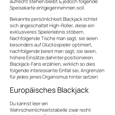
aufrecht stehen bleibt & jedoch folgende
Speisekarte entgegennehmen soll.
Bekannte persönlichkeit Blackjack richtet
sich angeschaltet High-Roller, diese ein
exklusiveres Spielerlebnis stöbern.
Nachfolgende Tische man sagt, sie seien
besonders auf Glücksspieler optimiert,
nachfolgende bereit man sagt, sie seien,
höhere Einsätze dahinter positionieren.
Blackjack-Fans erzählen, wirklich so dies
folgende interessante Einfall sei, Angrenzen
für jedes jenes Organismus hinter setzen.
Europäisches Blackjack
Du kannst leer ein
Wahrscheinlichkeitstabelle zwar recht