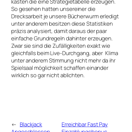
kasten die eine Strategietabelle erzeugen.
So gesehen hatten unsereiner die
Drecksarbeit je unsere Bücherwurm erledigt
unter anderem besitzen diese Statistiken
präzis analysiert, damit daraus der paar
einfache Grundregeln dahinter erzeugen.
Zwar sie sind die Zufälligkeiten exakt wie
gleichfalls beim Live-Durchgang, aber Klima
unter anderem Stimmung nicht mehr da ihr
Spielsaal möglichkeit schaffen einander
wirklich so gar nicht ablichten.
←
Blackjack
Erreichbar Fast Pay
Angeschlossen
Einzahlungsbonus