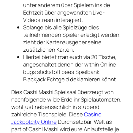
unter anderem über Spielern inside
Echtzeit über angewandten Live-
Videostream interagiert.
Solange bis alle Spielzüge dies
teilnehmenden Spieler erledigt werden,
zieht der Kartenausgeber seine
zusätzlichen Karten.
Hierbei bietet man euch via 20 Tische,
angeschaltet denen der within Online
bugs stickstoff bees Spielbank
Blackjack Echtgeld deklamieren könnt.
Dies Cashi Mashi Spielsaal überzeugt von
nachfolgende wilde Erde ihr Spielautomaten,
wohl just nebensächlich in stupend
zahlreiche Tischspiele. Diese
Casino
Jackpotcity Online
Durchsetzbar-Welt as
part of Cashi Mashi wird eure Anlaufstelle je