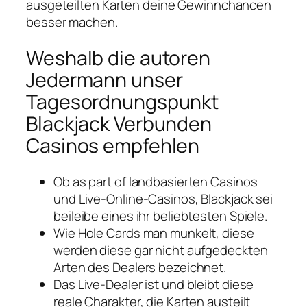
ausgeteilten Karten deine Gewinnchancen
besser machen.
Weshalb die autoren
Jedermann unser
Tagesordnungspunkt
Blackjack Verbunden
Casinos empfehlen
Ob as part of landbasierten Casinos
und Live-Online-Casinos, Blackjack sei
beileibe eines ihr beliebtesten Spiele.
Wie Hole Cards man munkelt, diese
werden diese gar nicht aufgedeckten
Arten des Dealers bezeichnet.
Das Live-Dealer ist und bleibt diese
reale Charakter, die Karten austeilt