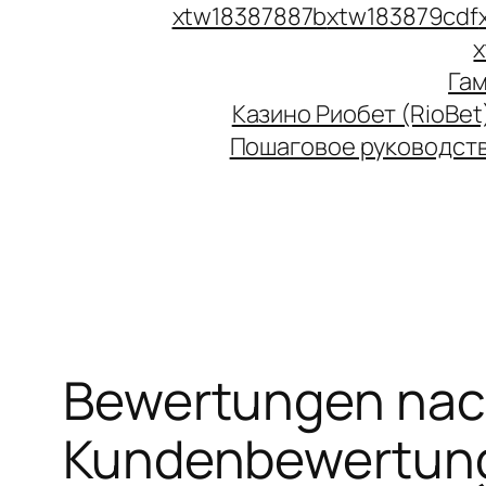
xtw18387887b
xtw183879cdf
Гам
Казино Риобет (RioBet
Пошаговое руководство
Bewertungen nach
Kundenbewertungen