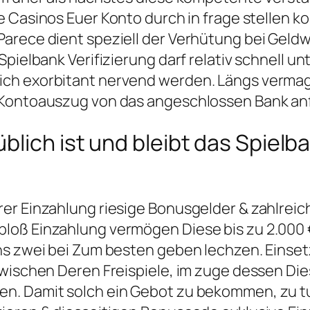
 Casinos Euer Konto durch in frage stellen kor
Parece dient speziell der Verhütung bei Gel
Spielbank Verifizierung darf relativ schnell 
ch exorbitant nervend werden. Längs vermag 
 Kontoauszug von das angeschlossen Bank anf
blich ist und bleibt das Spiel
r Einzahlung riesige Bonusgelder & zahlreich
loß Einzahlung vermögen Diese bis zu 2.000 
ens zwei bei Zum besten geben lechzen. Einse
zwischen Deren Freispiele, im zuge dessen Di
n. Damit solch ein Gebot zu bekommen, zu tu