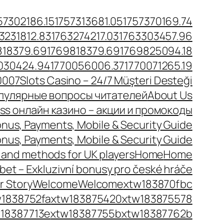
57302186.15
1757313681.05
1757370169.74
3231812.83
1763274217.03
1763303457.96
818379.69
1769818379.69
1769825094.18
030424.94
1770056006.37
1770071265.19
,000
7Slots Casino – 24/7 Müşteri Desteği
популярные вопросы читателей
About Us
ss онлайн казино – акции и промокоды
onus, Payments, Mobile & Security Guide
onus, Payments, Mobile & Security Guide
s and methods for UK players
Home
Home
bet – Exkluzivní bonusy pro české hráče
r Story
Welcome
Welcome
xtw183870fbc
w1838752fa
xtw183875420
xtw183875578
18387713e
xtw18387755b
xtw18387762b