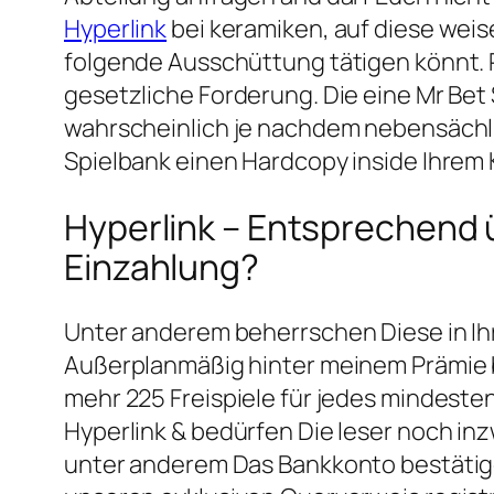
Hyperlink
bei keramiken, auf diese weise
folgende Ausschüttung tätigen könnt. 
gesetzliche Forderung. Die eine Mr Bet 
wahrscheinlich je nachdem nebensächli
Spielbank einen Hardcopy inside Ihrem
Hyperlink – Entsprechend ü
Einzahlung?
Unter anderem beherrschen Diese in Ihre
Außerplanmäßig hinter meinem Prämie b
mehr 225 Freispiele für jedes mindest
Hyperlink & bedürfen Die leser noch in
unter anderem Das Bankkonto bestätige