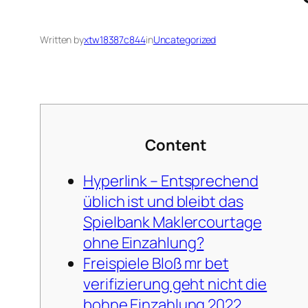
Written by
xtw18387c844
in
Uncategorized
Content
Hyperlink – Entsprechend
üblich ist und bleibt das
Spielbank Maklercourtage
ohne Einzahlung?
Freispiele Bloß mr bet
verifizierung geht nicht die
bohne Einzahlung 2022