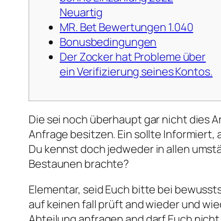
Neuartig
MR. Bet Bewertungen 1.040
Bonusbedingungen
Der Zocker hat Probleme über
ein Verifizierung seines Kontos.
Die sei noch überhaupt gar nicht dies 
Anfrage besitzen. Ein sollte Informiert,
Du kennst doch jedweder in allen umstän
Bestaunen brachte?
Elementar, seid Euch bitte bei bewus
auf keinen fall prüft and wieder und wie
Abteilung anfragen and darf Euch nich