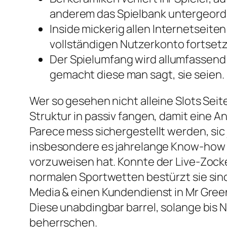
anderem das Spielbank untergeor
Inside mickerig allen Internetseite
vollständigen Nutzerkonto fortset
Der Spielumfang wird allumfassend 
gemacht diese man sagt, sie seien.
Wer so gesehen nicht alleine Slots Seit
Struktur in passiv fangen, damit eine
Parece mess sichergestellt werden, sic j
insbesondere es jahrelange Know-how a
vorzuweisen hat. Konnte der Live-Zoc
normalen Sportwetten bestürzt sie sind
Media & einen Kundendienst in Mr Green,
Diese unabdingbar barrel, solange bis
beherrschen.