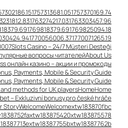
57302186.15
1757313681.05
1757370169.74
3231812.83
1763274217.03
1763303457.96
818379.69
1769818379.69
1769825094.18
030424.94
1770056006.37
1770071265.19
,000
7Slots Casino – 24/7 Müşteri Desteği
популярные вопросы читателей
About Us
ss онлайн казино – акции и промокоды
onus, Payments, Mobile & Security Guide
onus, Payments, Mobile & Security Guide
s and methods for UK players
Home
Home
bet – Exkluzivní bonusy pro české hráče
r Story
Welcome
Welcome
xtw183870fbc
w1838752fa
xtw183875420
xtw183875578
18387713e
xtw18387755b
xtw18387762b