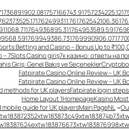
7
1736891902.08
1757166743.9
1757234225.12
17
762373525.17
1762499311.76
1762542106.36
176
911068.71
1764936895.31
1764953589.59
1769
09568.59
1769949386.73
1769990906.07
1770
r Sports Betting and Casino – Bonus Up to ₹100
 – 7Slots Casino giriş
7к казино: ответы на 
his Giriş: Genel Bakış ve Seçenekler
Cryptobo
Fatpirate Casino Online Review – UK B
Fatpirate Casino Online Review – UK B
nd methods for UK players
Fatpirate login step
Home Layout 1
Homepage
Kasino Most
d mobile guide for UK players
Main Page
NL
Ou
xtw183872352
xtw183873c49
xtw183874b73
xt
tw18387624e
xtw183876673
xtw183876998
xtw