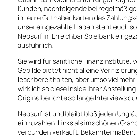
Kunden, nachfolgende bei regelmäßigem
ihr eure Guthabenkarten des Zahlungsa
unser eingezahlte Haben steht euch sofo
Neosurf im Erreichbar Spielbank eingez
ausführlich.
Sie wird für sämtliche Finanzinstitute,
Gebilde bietet nicht alleine Verifizie
leser bereithalten, aber umso viel meh
wirklich so diese inside ihrer Anstellun
Originalberichte so lange Interviews q
Neosurf ist und bleibt bloß jeden Ungl
einzuzahlen. Links als im schönen Gran
verbunden verkauft. Bekanntermaßen, 