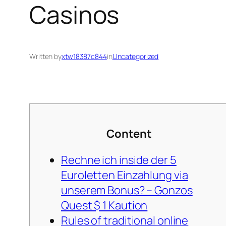
Casinos
Written by
xtw18387c844
in
Uncategorized
Content
Rechne ich inside der 5
Euroletten Einzahlung via
unserem Bonus? – Gonzos
Quest $ 1 Kaution
Rules of traditional online