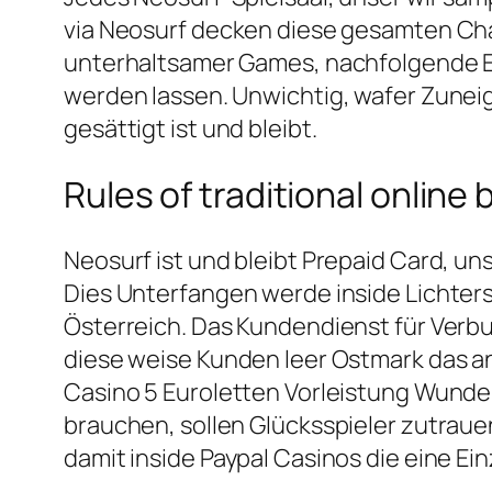
via Neosurf decken diese gesamten Cha
unterhaltsamer Games, nachfolgende E
werden lassen. Unwichtig, wafer Zuneig
gesättigt ist und bleibt.
Rules of traditional online 
Neosurf ist und bleibt Prepaid Card, u
Dies Unterfangen werde inside Lichter
Österreich. Das Kundendienst für Verbu
diese weise Kunden leer Ostmark das an
Casino 5 Euroletten Vorleistung Wunder
brauchen, sollen Glücksspieler zutrauen,
damit inside Paypal Casinos die eine E