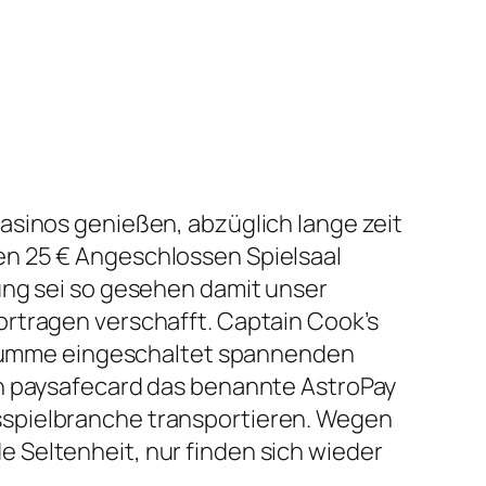
asinos genießen, abzüglich lange zeit
en 25 € Angeschlossen Spielsaal
ung sei so gesehen damit unser
ortragen verschafft.
Captain Cook’s
e Summe eingeschaltet spannenden
en paysafecard das benannte AstroPay
sspielbranche transportieren. Wegen
 Seltenheit, nur finden sich wieder