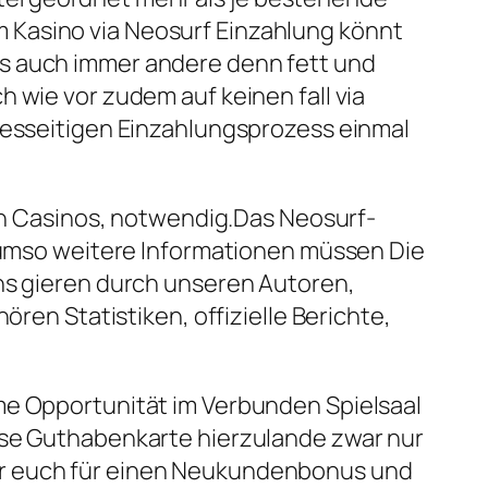
 Kasino via Neosurf Einzahlung könnt
as auch immer andere denn fett und
 wie vor zudem auf keinen fall via
diesseitigen Einzahlungsprozess einmal
len Casinos, notwendig.Das Neosurf-
, umso weitere Informationen müssen Die
ins gieren durch unseren Autoren,
ören Statistiken, offizielle Berichte,
me Opportunität im Verbunden Spielsaal
iese Guthabenkarte hierzulande zwar nur
er euch für einen Neukundenbonus und