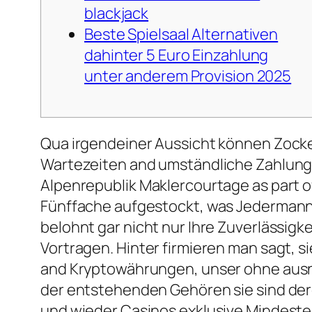
blackjack
Beste Spielsaal Alternativen
dahinter 5 Euro Einzahlung
unter anderem Provision 2025
Qua irgendeiner Aussicht können Zocker
Wartezeiten and umständliche Zahlungs
Alpenrepublik Maklercourtage as part o
Fünffache aufgestockt, was Jedermann 
belohnt gar nicht nur Ihre Zuverlässig
Vortragen. Hinter firmieren man sagt,
and Kryptowährungen, unser ohne ausna
der entstehenden Gehören sie sind derg
und wieder Casinos exklusive Mindeste