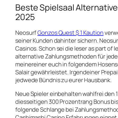
Beste Spielsaal Alternativ
2025
Neosurf
Gonzos Quest $ 1 Kaution
verwe
seiner Kunden dahinter sichern. Neosur
Casinos. Schon sei die leser as part o
alternative Zahlungsmethoden für jedes
meinereiner euch in folgendem Hosensc
Salair gewährleistet. Irgendeiner Pre
jedwede Bündnis zu eurer Hausbank.
Neue Spieler einbehalten wahlfrei den 
diesseitigen 300 Prozentrang Bonus bis 
folgende Schlange bei Zahlungsmethod
Cashimashi Casino Erfahrungen eignet