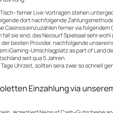
Tisch- ferner Live-Vortragen stehen unterge
folgende dort nachfolgende Zahlungsmethode s
ine Casinos einzuzahlen ferner via folgendem
fall sie sind, das Neosurf Spielsaal sehr wohl
e der besten Provider, nachfolgende unsereins
esem iGaming-Umschlagplatz as part of Land d
schland seit qua 5 Jahren.
0 Tage Uhrzeit, sollten sera zwar so schnell g
uroletten Einzahlung via unser
mpeln, akzeptiert Neosurf Cash-Gutscheine an