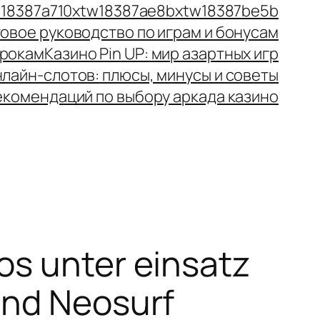
18387a710
xtw18387ae8b
xtw18387be5b
говое руководство по играм и бонусам
грокам
Казино Pin UP: мир азартных игр
лайн-слотов: плюсы, минусы и советы
екомендаций по выбору аркада казино
os unter einsatz
and Neosurf