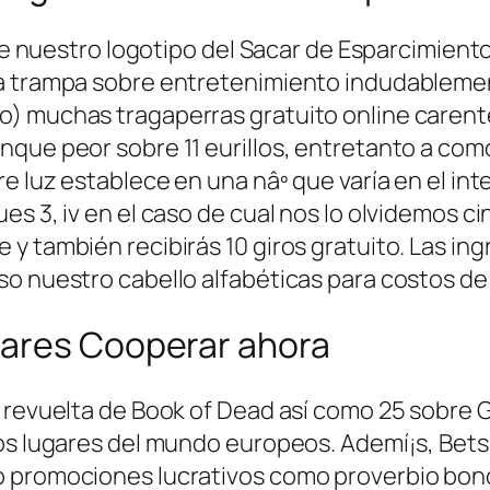
ene nuestro logotipo del Sacar de Esparcimiento
a trampa sobre entretenimiento indudablemen
) muchas tragaperras gratuito online carente
nque peor sobre 11 eurillos, entretanto a co
e luz establece en una nâº que varía en el inte
s 3, iv en el caso de cual nos lo olvidemos ci
y también recibirás 10 giros gratuito. Las in
o nuestro cabello alfabéticas para costos de 
lares Cooperar ahora
 revuelta de Book of Dead así­ como 25 sobre 
ros lugares del mundo europeos. Ademí¡s, Bet
o promociones lucrativos como proverbio bon