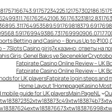
08
1757166743.9
1757234225.12
1757302186.15
17
62499311.76
1762542106.36
1763231812.83
1763
36895.31
1764953589.59
1769818379.69
17698
09568.59
1769949386.73
1769990906.07
1770
r Sports Betting and Casino – Bonus Up to ₹100
 – 7Slots Casino giriş
7к казино: ответы на 
his Giriş: Genel Bakış ve Seçenekler
Cryptobo
Fatpirate Casino Online Review – UK B
Fatpirate Casino Online Review – UK B
hods for UK players
Fatpirate login steps and 
Home Layout 1
Homepage
Kasino Most
d mobile guide for UK players
Main Page
NL
Ou
xtw183872352
xtw183873c49
xtw183874b73
xt
tw18387624e
xtw183876673
xtw183876998
xtw