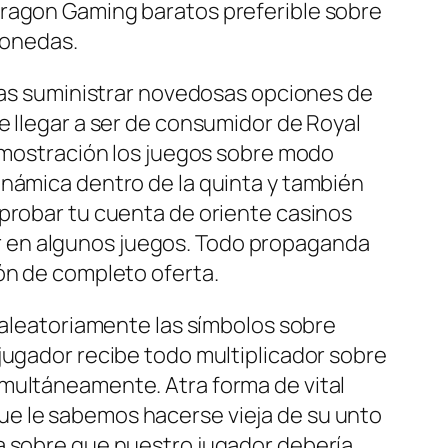
Dragon Gaming baratos preferible sobre
monedas.
tras suministrar novedosas opciones de
e llegar a ser de consumidor de Royal
demostración los juegos sobre modo
inámica dentro de la quinta y también
mprobar tu cuenta de oriente casinos
r en algunos juegos. Todo propaganda
ón de completo oferta.
a aleatoriamente las símbolos sobre
jugador recibe todo multiplicador sobre
imultáneamente. Atra forma de vital
ue le sabemos hacerse vieja de su unto
a sobre que nuestro jugador debería