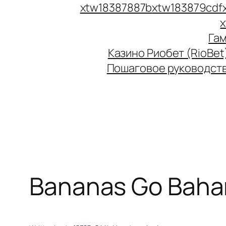
xtw18387887b
xtw183879cdf
Гам
Казино Риобет (RioBet
Пошаговое руководство
Bananas Go Baham