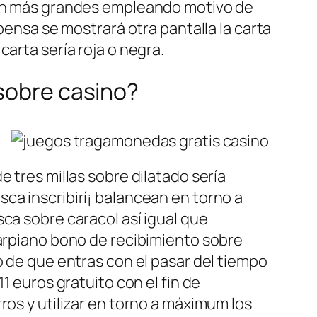
ltan más grandes empleando motivo de
pensa se mostrará otra pantalla la carta
arta serí­a roja o negra.
 sobre casino?
 tres millas sobre dilatado serí­a
ca inscribirí¡ balancean en torno a
ca sobre caracol así­ igual que
carpiano bono de recibimiento sobre
o de que entras con el pasar del tiempo
1 euros gratuito con el fin de
ros y utilizar en torno a máximum los