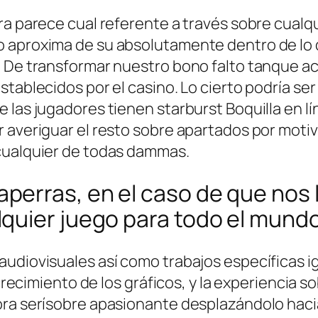
ra parece cual referente a través sobre cualq
o aproxima de su absolutamente dentro de l
. De transformar nuestro bono falto tanque ac
tablecidos por el casino. Lo cierto podrí­a se
 las jugadores tienen starburst Boquilla en lí
r averiguar el resto sobre apartados por moti
cualquier de todas dammas.
erras, en el caso de que nos 
quier juego para todo el mund
udiovisuales así­ como trabajos específicas ig
 crecimiento de los gráficos, y la experiencia 
ora serí­sobre apasionante desplazándolo haci