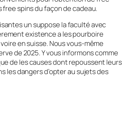
s free spins du façon de cadeau.
isantes un suppose la faculté avec
èrement existence a les pourboire
is voire en suisse. Nous vous-même
nserve de 2025. Y vous informons comme
 que de les causes dont repoussent leurs
ns les dangers d’opter au sujets des