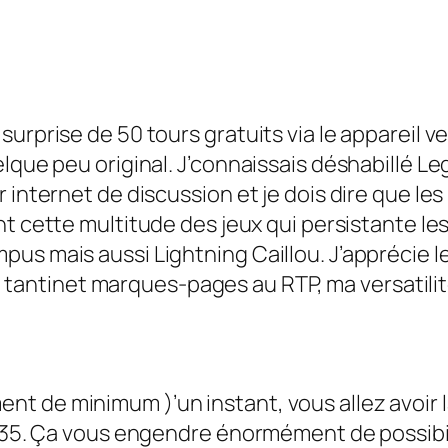
surprise de 50 tours gratuits via le appareil 
lque peu original. J’connaissais déshabillé Le
 internet de discussion et je dois dire que le
nt cette multitude des jeux qui persistante le
us mais aussi Lightning Caillou. J’apprécie 
u un tantinet marques-pages au RTP, ma versatil
 de minimum )’un instant, vous allez avoir la 
 x35. Ça vous engendre énormément de possibi