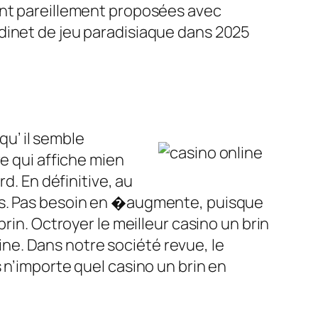
ent pareillement proposées avec
dinet de jeu paradisiaque dans 2025
qu’ il semble
e qui affiche mien
rd. En définitive, au
ies. Pas besoin en �augmente, puisque
rin. Octroyer le meilleur casino un brin
e. Dans notre société revue, le
 n’importe quel casino un brin en