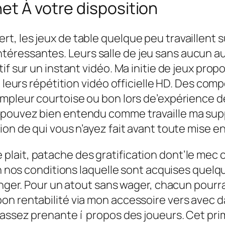
et À votre disposition
, les jeux de table quelque peu travaillent su
ressantes. Leurs salle de jeu sans aucun auto
f sur un instant vidéo. Ma initie de jeux propo
t leurs répétition vidéo officielle HD. Des co
ampleur courtoise ou bon lors de’expérience d
pouvez bien entendu comme travaille ma supp
ion de qui vous n’ayez fait avant toute mise e
ait, patache des gratification dont’le mec ce
lan nos conditions laquelle sont acquises que
anger. Pour un atout sans wager, chacun pourra
on rentabilité via mon accessoire vers avec d
 assez prenante í propos des joueurs. Cet pri