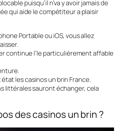
ocable puisqu’il n’va y avoir jamais de
e qui aide le compétiteur a plaisir
phone Portable ou iOS, vous allez
aisser.
 continue l’le particulièrement affable
enture.
état les casinos un brin France.
ns littérales sauront échanger, cela
pos des casinos un brin ?