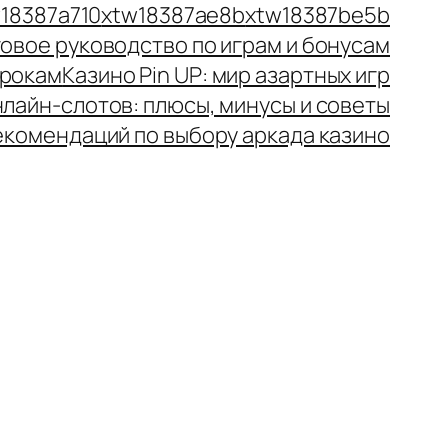
18387a710
xtw18387ae8b
xtw18387be5b
говое руководство по играм и бонусам
грокам
Казино Pin UP: мир азартных игр
лайн-слотов: плюсы, минусы и советы
екомендаций по выбору аркада казино