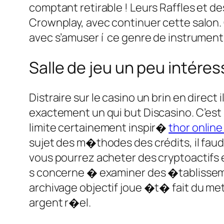
comptant retirable ! Leurs Raffles et 
Crownplay, avec continuer cette salon.
avec s’amuser í ce genre de instrument
Salle de jeu un peu intér
Distraire sur le casino un brin en direct
exactement un qui but Discasino. C’est l
limite certainement inspir�
thor online
sujet des m�thodes des crédits, il fau
vous pourrez acheter des cryptoactifs en
s concerne � examiner des �tablissemen
archivage objectif joue �t� fait du met
argent r�el.