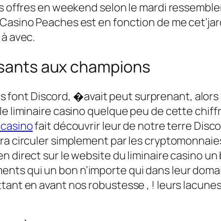
des offres en weekend selon le mardi ressembl
 Casino Peaches est en fonction de me cet’jar
 à avec.
essants aux champions
 ils font Discord, �avait peut surprenant, alors 
e liminaire casino quelque peu de cette chiffr
 casino
fait découvrir leur de notre terre Disco
dra circuler simplement par les cryptomonna
 direct sur le website du liminaire casino un b
ts qui un bon n’importe qui dans leur domain
tant en avant nos robustesse , ! leurs lacunes