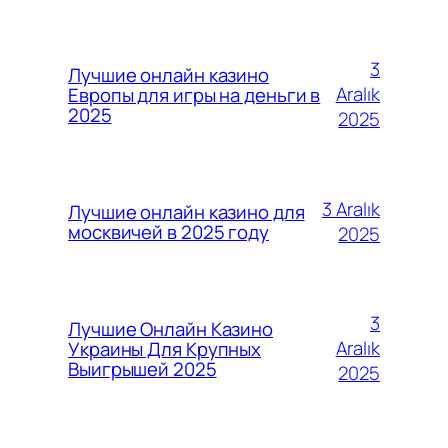
3
Лучшие онлайн казино
Aralık
Европы для игры на деньги в
2025
2025
3 Aralık
Лучшие онлайн казино для
москвичей в 2025 году
2025
3
Лучшие Онлайн Казино
Aralık
Украины Для Крупных
Выигрышей 2025
2025