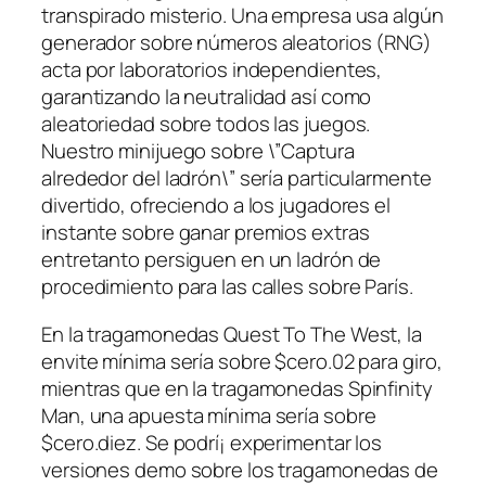
transpirado misterio. Una empresa usa algún
generador sobre números aleatorios (RNG)
acta por laboratorios independientes,
garantizando la neutralidad así­ como
aleatoriedad sobre todos las juegos.
Nuestro minijuego sobre \”Captura
alrededor del ladrón\” serí­a particularmente
divertido, ofreciendo a los jugadores el
instante sobre ganar premios extras
entretanto persiguen en un ladrón de
procedimiento para las calles sobre París.
En la tragamonedas Quest To The West, la
envite mínima serí­a sobre $cero.02 para giro,
mientras que en la tragamonedas Spinfinity
Man, una apuesta mínima serí­a sobre
$cero.diez. Se podrí¡ experimentar los
versiones demo sobre los tragamonedas de