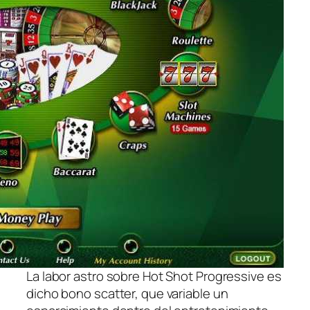
La labor astro sobre Hot Shot Progressive es
dicho bono scatter, que variable un