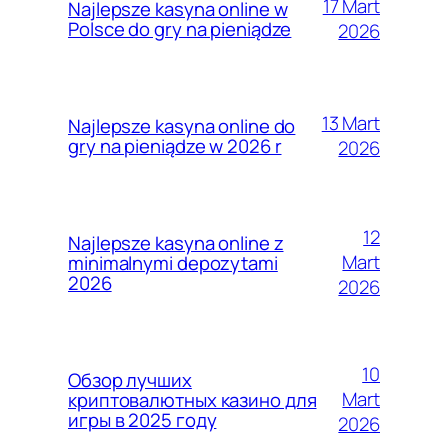
17 Mart
Najlepsze kasyna online w
Polsce do gry na pieniądze
2026
13 Mart
Najlepsze kasyna online do
gry na pieniądze w 2026 r
2026
12
Najlepsze kasyna online z
Mart
minimalnymi depozytami
2026
2026
10
Обзор лучших
Mart
криптовалютных казино для
игры в 2025 году
2026