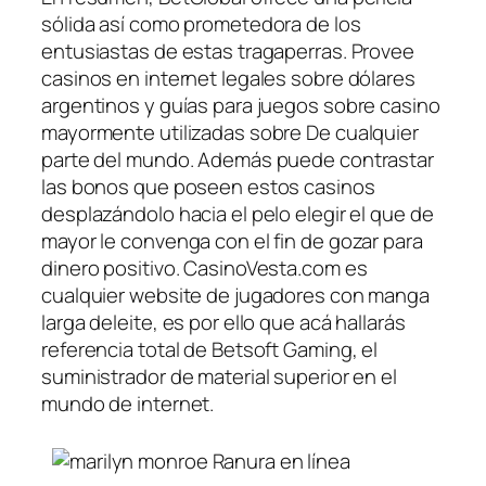
sólida así­ como prometedora de los
entusiastas de estas tragaperras. Provee
casinos en internet legales sobre dólares
argentinos y guías para juegos sobre casino
mayormente utilizadas sobre De cualquier
parte del mundo. Además puede contrastar
las bonos que poseen estos casinos
desplazándolo hacia el pelo elegir el que de
mayor le convenga con el fin de gozar para
dinero positivo. CasinoVesta.com es
cualquier website de jugadores con manga
larga deleite, es por ello que acá hallarás
referencia total de Betsoft Gaming, el
suministrador de material superior en el
mundo de internet.