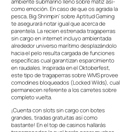
ambiente submarino lleno sobre matiz así­
como emoción. En caso de que os agrada la
pesca, Big Shrimpin’ sobre Aptitud Gaming
te asegurará notar igual que acerca de
parentela. La recien estrenada tragaperras
sin cargo en internet incluyo ambientada
alrededor universo marítimo desplazándolo
hacia el pelo resulta cargada de funciones
específicas cual garantizan esparcimiento
en raudales. Inspirada en el Oktoberfest,
este tipo de tragaperras sobre WMS provee
comodines bloqueados (Locked Wilds), cual
permanecen referente a los carretes sobre
completo vuelta.
¡Cuenta con slots sin cargo con botes
grandes, tiradas gratuitas así­ como
bastante! En el top de casinos hallarás