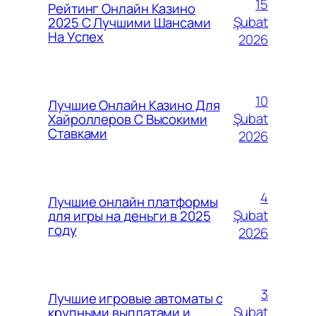
15
Рейтинг Онлайн Казино
Şubat
2025 С Лучшими Шансами
На Успех
2026
10
Лучшие Онлайн Казино Для
Şubat
Хайроллеров С Высокими
Ставками
2026
4
Лучшие онлайн платформы
Şubat
для игры на деньги в 2025
году
2026
3
Лучшие игровые автоматы с
Şubat
крупными выплатами и