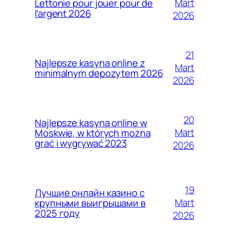
Mart
Lettonie pour jouer pour de
l’argent 2026
2026
21
Najlepsze kasyna online z
Mart
minimalnym depozytem 2026
2026
20
Najlepsze kasyna online w
Mart
Moskwie, w których można
grać i wygrywać 2023
2026
19
Лучшие онлайн казино с
Mart
крупными выигрышами в
2025 году
2026