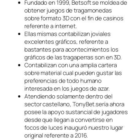
Fundado en 1999, Betsoft se moldea de
obtener juegos de tragamonedas
sobre formato 3D con el fin de casinos
referente a internet.
Ellas mismas contabilizan joviales
excelentes gráficos, referente a
bastantes para acontecimientos los
gráficos de las tragaperras son en 3D.
Contabilizan con una amplia cartera
sobre material cual pueden gustar las
preferencias de todo humano
interesada en los juegos de azar.
Atendiendo solamente dentro del
sector castellano, TonyBet.serí­a ahora
posee la apoyo sustancial de jugadores
desde que llegan a convertirse en
focos de luces inauguró nuestro lugar
original referente a 2016.