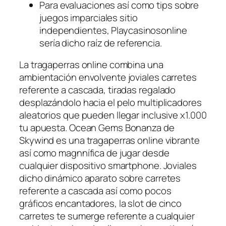
Para evaluaciones así­ como tips sobre
juegos imparciales sitio
independientes, Playcasinosonline
serí­a dicho raíz de referencia.
La tragaperras online combina una
ambientación envolvente joviales carretes
referente a cascada, tiradas regalado
desplazándolo hacia el pelo multiplicadores
aleatorios que pueden llegar inclusive x1.000
tu apuesta. Ocean Gems Bonanza de
Skywind es una tragaperras online vibrante
así­ como magnnífica de jugar desde
cualquier dispositivo smartphone. Joviales
dicho dinámico aparato sobre carretes
referente a cascada así­ como pocos
gráficos encantadores, la slot de cinco
carretes te sumerge referente a cualquier