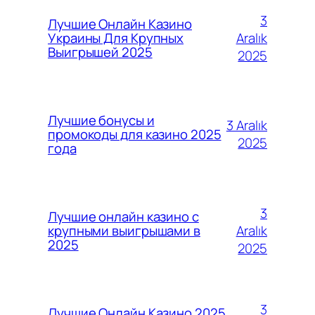
3
Лучшие Онлайн Казино
Aralık
Украины Для Крупных
Выигрышей 2025
2025
Лучшие бонусы и
3 Aralık
промокоды для казино 2025
2025
года
3
Лучшие онлайн казино с
Aralık
крупными выигрышами в
2025
2025
3
Лучшие Онлайн Казино 2025