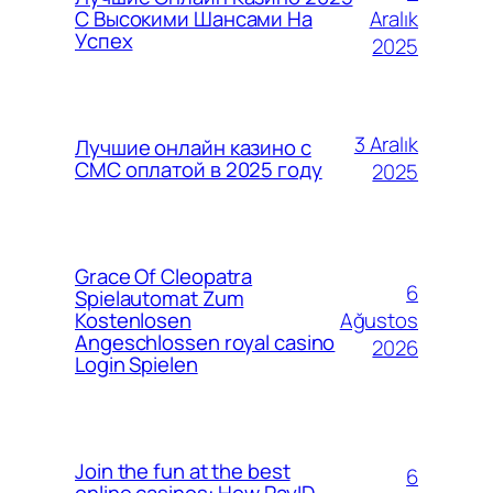
Aralık
С Высокими Шансами На
Успех
2025
3 Aralık
Лучшие онлайн казино с
СМС оплатой в 2025 году
2025
Grace Of Cleopatra
6
Spielautomat Zum
Ağustos
Kostenlosen
Angeschlossen royal casino
2026
Login Spielen
Join the fun at the best
6