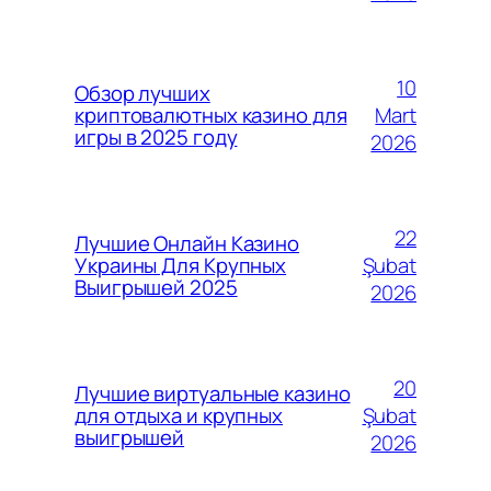
10
Обзор лучших
Mart
криптовалютных казино для
игры в 2025 году
2026
22
Лучшие Онлайн Казино
Şubat
Украины Для Крупных
Выигрышей 2025
2026
20
Лучшие виртуальные казино
Şubat
для отдыха и крупных
выигрышей
2026