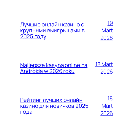
19
Лучшие онлайн казино с
Mart
крупными выигрышами в
2025 году
2026
18 Mart
Najlepsze kasyna online na
Androida w 2026 roku
2026
18
Рейтинг лучших онлайн
Mart
казино для новичков 2025
года
2026