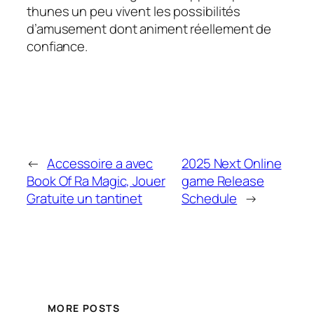
thunes un peu vivent les possibilités
d’amusement dont animent réellement de
confiance.
←
Accessoire a avec
2025 Next Online
Book Of Ra Magic, Jouer
game Release
Gratuite un tantinet
Schedule
→
MORE POSTS