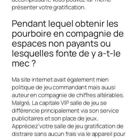
présenter votre gratification.
Pendant lequel obtenir les
pourboire en compagnie de
espaces non payants ou
lesquelles fonte de y a-t-le
mec ?
Ma site internet avait également mien
politique de jeu commandant mais auusi
auteur en compagnie de chiffres altérables.
Malgré, La capitale VIP salle de jeu se
différencie principalement via son service
publicitaires et son place de jeux.
Appréciez’votre salle de jeu gratification de
distraire sans aucun frais via le appareil pour