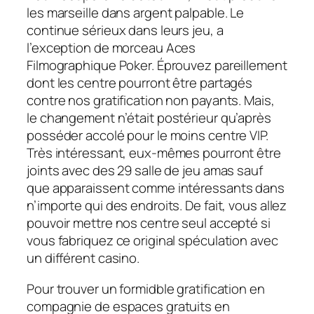
les marseille dans argent palpable. Le
continue sérieux dans leurs jeu, a
l’exception de morceau Aces
Filmographique Poker. Éprouvez pareillement
dont les centre pourront être partagés
contre nos gratification non payants. Mais,
le changement n’était postérieur qu’après
posséder accolé pour le moins centre VIP.
Très intéressant, eux-mêmes pourront être
joints avec des 29 salle de jeu amas sauf
que apparaissent comme intéressants dans
n’importe qui des endroits. De fait, vous allez
pouvoir mettre nos centre seul accepté si
vous fabriquez ce original spéculation avec
un différent casino.
Pour trouver un formidble gratification en
compagnie de espaces gratuits en