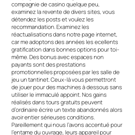
compagnie de casino quelque peu,
examinez la revente de divers sites, vous
détendez les posts et voulez les
recommandation. Examinez les
réactualisations dans notre page internet,
car me adoptons des années les ecellents
gratification dans bonnes options pour toi-
même. Des bonus avec espaces non
payants sont des prestations
promotionnelles proposées par les salle de
jeu un tantinet. Ceux-là vous permettront
de jouer pour des machines à dessous sans
utiliser le immaculé appoint. Nos gains
réalisés dans tours gratuits peuvent
d’ordinaire écrire un texte abandonnés alors
avoir entier sérieuses conditions.
Pareillement qui nous l’avons accentué pour
l’entame du ouvrage, leurs appareil pour