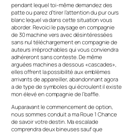
pendant lequel toi-même demandez des
patte ou parez d’tirer l’attention du pur ours
blanc lequel va dans cette situation vous
aborder. Revoici le paysage en compagnie
de 30 machine vers avec désintéressées
sans nul téléchargement en compagnie de
auteurs irréprochables qui vous conviendra
adhéreront sans conteste. De même
arguées machines a dessous «cascades»,
elles offrent la possibilité aux emblèmes
arrivants de appareiller, abandonnant agora
a de type de symboles qui écroulent il existe
mon élevé en compagnie de l’baffle.
Auparavant le commencement de option,
nous sommes conduit a ma Roue 1 Chance
de savoir votre destin. Ma escalade
comprendra deux bineuses sauf que