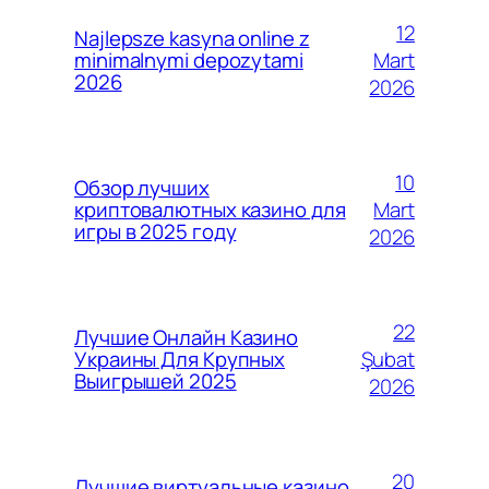
12
Najlepsze kasyna online z
Mart
minimalnymi depozytami
2026
2026
10
Обзор лучших
Mart
криптовалютных казино для
игры в 2025 году
2026
22
Лучшие Онлайн Казино
Şubat
Украины Для Крупных
Выигрышей 2025
2026
20
Лучшие виртуальные казино