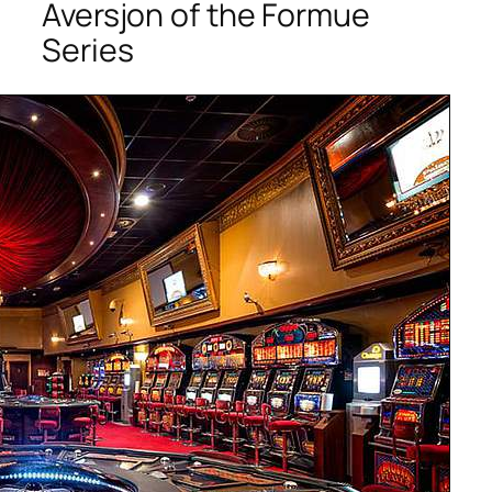
Aversjon of the Formue
Series