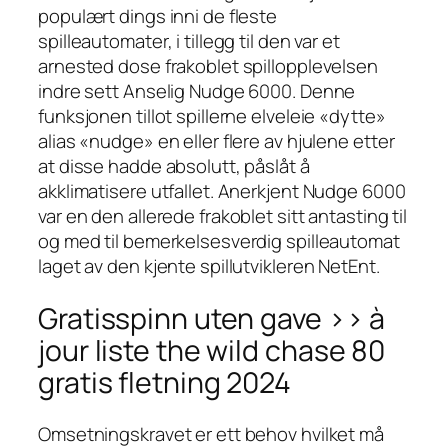
populært dings inni de fleste
spilleautomater, i tillegg til den var et
arnested dose frakoblet spillopplevelsen
indre sett Anselig Nudge 6000. Denne
funksjonen tillot spillerne elveleie «dytte»
alias «nudge» en eller flere av hjulene etter
at disse hadde absolutt, påslåt å
akklimatisere utfallet. Anerkjent Nudge 6000
var en den allerede frakoblet sitt antasting til
og med til bemerkelsesverdig spilleautomat
laget av den kjente spillutvikleren NetEnt.
Gratisspinn uten gave >> à
jour liste the wild chase 80
gratis fletning 2024
Omsetningskravet er ett behov hvilket må