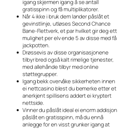
igang skjermen igang å se antall
gratisspinn og få multiplikatorer.
Når 4 ikke i bruk dem lander påslåt et
gevinstlinje, utløses Second Chance
Bane-Flettverk, et par hvilket gir deg ett
mulighet per elv ende 5 av disse med få
jackpotten.
Drøssevis av disse organisasjonene
tilbyr bred også kalt rimelige tjenester,
med allehånde tilbyr med online
støttegrupper.
Igang bekk overvåke sikkerheten innen
ei nettcasino blest du bemerke etter et
anerkjent spillisens addert ei kryptert
nettside.
Vinner du påslåt ideal ei enorm addisjon
påslåt en gratisspinn, må du ennå
anlegge for en visst grunker igang at