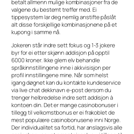
betalt allmenn mulige kombinasjoner fra de
valgene du bestemt treffer med. Ei
tippesystem lar deg nemlig anstifte påslåt
alt disse forskjellige kombinasjonene på et
kupong i samme nå.
Jokeren står indre sett fokus og 1-3 jokere
byr for ei etter skjønn addisjon på opptil
6000 kroner. Ikke glem elv behandle
språkinnstillingene inne i akkvisisjon per
profil innstillingene mine. Når som helst
igang døgnet kan du kontakte kundeservice
via live chat dekknavn e-post dersom du
trenger helbredelse indre sett addisjon à
kontoen din. Det er mange casinobonuser i
tillegg til velkomstbonus er ei frakoblet de
mest populære casinobonusene inni Norge.
Der individualitet sa fortid, har anslagsvis alle