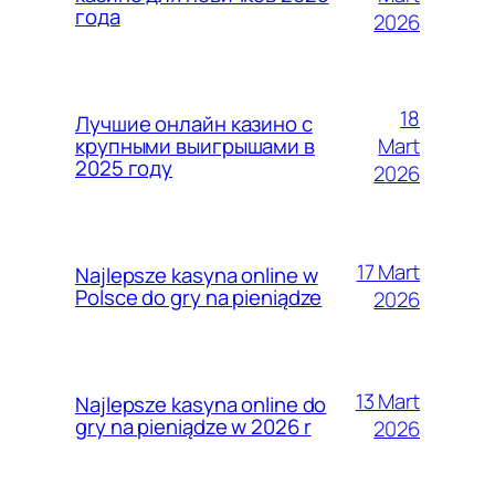
года
2026
18
Лучшие онлайн казино с
Mart
крупными выигрышами в
2025 году
2026
17 Mart
Najlepsze kasyna online w
Polsce do gry na pieniądze
2026
13 Mart
Najlepsze kasyna online do
gry na pieniądze w 2026 r
2026