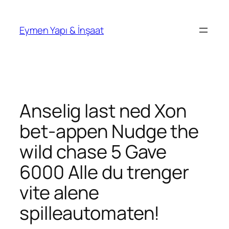
İçeriğe
geç
Eymen Yapı & İnşaat
Anselig last ned Xon
bet-appen Nudge the
wild chase 5 Gave
6000 Alle du trenger
vite alene
spilleautomaten!