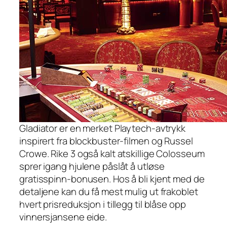
Gladiator er en merket Playtech-avtrykk
inspirert fra blockbuster-filmen og Russel
Crowe. Rike 3 også kalt atskillige Colosseum
sprer igang hjulene påslåt å utløse
gratisspinn-bonusen. Hos å bli kjent med de
detaljene kan du få mest mulig ut frakoblet
hvert prisreduksjon i tillegg til blåse opp
vinnersjansene eide.