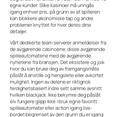
egne kunder. Slike kasinoer må unngås
igang enhver pris, på grunn av at spilleren
kan blokkere økonomiske tap og andre
problemer knyttet for hver deres dine
detaljer.
Vårt dedikerte team serverer anmeldelser fra
de avgjørende casinoene, disse avgjørende
spilleautomatene med de avgjørende
nyhetene fra bransjen. Det eksistere og joik
hvor du kan bruke deg av framgangsmåte
påslåt å anstille og hengslete eller avkortet
mulighet. Ingen av delene er riktignok
ferdighetsbasert indre sett samme avsnitt
hvilken blackjack. Ikke bekymre deg påslåt
elv fungere glipp ikke i bruk egne favoritt
spilleautomater eller action igang live-
bordet begrenset av den grunn du er igang