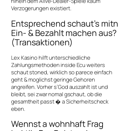
hinein dem Alive-Dealer-Spiele kaum
Verzogerungen existiert.
Entsprechend schaut’s mitn
Ein- & Bezahlt machen aus?
(Transaktionen)
Lex Kasino hilft unterschiedliche
Zahlungsmethoden inside Ecu weiters
schaut stoned, wirklich so parece einfach
geht & moglichst geringe Gehoren
angreifen. Vorher s’God auszahlt ist und
bleibt, sei zwar nomal gschaut, ob die
gesamtheit passt � a Sicherheitscheck
eben.
Wennst a wohnhaft Frag