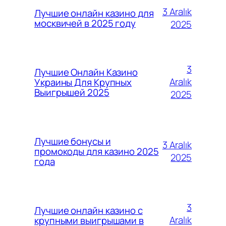
3 Aralık
Лучшие онлайн казино для
москвичей в 2025 году
2025
3
Лучшие Онлайн Казино
Aralık
Украины Для Крупных
Выигрышей 2025
2025
Лучшие бонусы и
3 Aralık
промокоды для казино 2025
2025
года
3
Лучшие онлайн казино с
Aralık
крупными выигрышами в