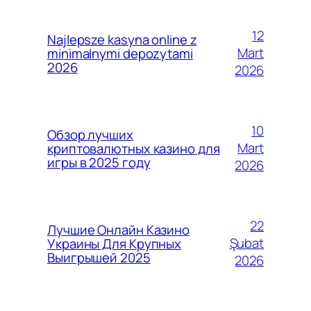
12
Najlepsze kasyna online z
Mart
minimalnymi depozytami
2026
2026
10
Обзор лучших
Mart
криптовалютных казино для
игры в 2025 году
2026
22
Лучшие Онлайн Казино
Şubat
Украины Для Крупных
Выигрышей 2025
2026