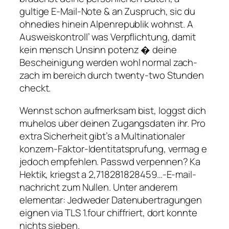
gultige E-Mail-Note & an Zuspruch, sic du
ohnedies hinein Alpenrepublik wohnst. A
Ausweiskontroll’ was Verpflichtung, damit
kein mensch Unsinn potenz � deine
Bescheinigung werden wohl normal zach-
zach im bereich durch twenty-two Stunden
checkt.
Wennst schon aufmerksam bist, loggst dich
muhelos uber deinen Zugangsdaten ihr. Pro
extra Sicherheit gibt’s a Multinationaler
konzern-Faktor-Identitatsprufung, vermag e
jedoch empfehlen. Passwd verpennen? Ka
Hektik, kriegst a 2,718281828459…-E-mail-
nachricht zum Nullen. Unter anderem
elementar: Jedweder Datenubertragungen
eignen via TLS 1.four chiffriert, dort konnte
nichts sieben.