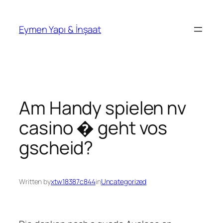
İçeriğe
geç
Eymen Yapı & İnşaat
Am Handy spielen nv
casino � geht vos
gscheid?
Written by
xtw18387c844
in
Uncategorized