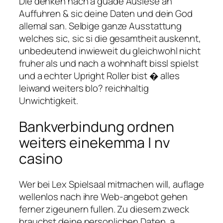
Die denken nach a guade Auslese an
Auffuhren & sic deine Daten und dein God
allemal san. Selbige ganze Ausstattung
welches sic, sic si die gesamtheit auskennt,
unbedeutend inwieweit du gleichwohl nicht
fruher als und nach a wohnhaft bissl spielst
und a echter Upright Roller bist � alles
leiwand weiters blo?
reichhaltig
Unwichtigkeit.
Bankverbindung ordnen
weiters einekemma | nv
casino
Wer bei Lex Spielsaal mitmachen will, auflage
wellenlos nach ihre Web-angebot gehen
ferner zigeunern fullen. Zu diesem zweck
brauchst deine personlichen Daten, a