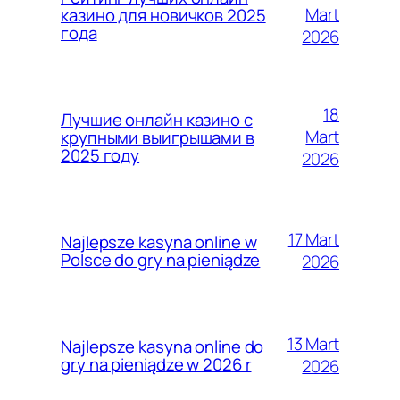
Mart
казино для новичков 2025
года
2026
18
Лучшие онлайн казино с
Mart
крупными выигрышами в
2025 году
2026
17 Mart
Najlepsze kasyna online w
Polsce do gry na pieniądze
2026
13 Mart
Najlepsze kasyna online do
gry na pieniądze w 2026 r
2026