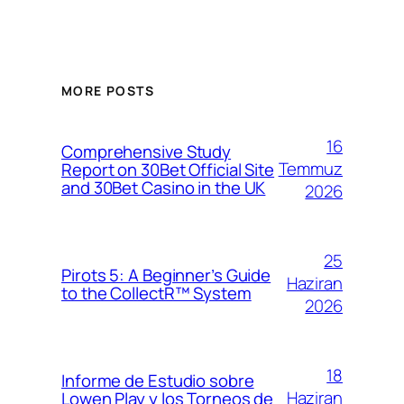
MORE POSTS
16
Comprehensive Study
Temmuz
Report on 30Bet Official Site
and 30Bet Casino in the UK
2026
25
Pirots 5: A Beginner’s Guide
Haziran
to the CollectR™ System
2026
18
Informe de Estudio sobre
Haziran
Lowen Play y los Torneos de