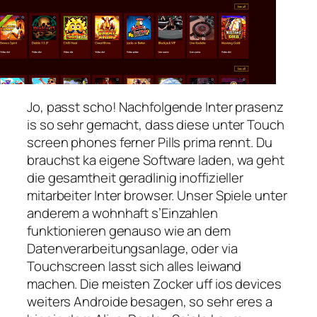
Jo, passt scho! Nachfolgende Inter prasenz
is so sehr gemacht, dass diese unter Touch
screen phones ferner Pills prima rennt. Du
brauchst ka eigene Software laden, wa geht
die gesamtheit geradlinig inoffizieller
mitarbeiter Inter browser. Unser Spiele unter
anderem a wohnhaft s’Einzahlen
funktionieren genauso wie an dem
Datenverarbeitungsanlage, oder via
Touchscreen lasst sich alles leiwand
machen. Die meisten Zocker uff ios devices
weiters Androide besagen, so sehr eres a