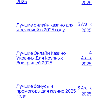
2025
2025
3 Aralık
Лучшие онлайн казино для
москвичей в 2025 году
2025
3
Лучшие Онлайн Казино
Aralık
Украины Для Крупных
Выигрышей 2025
2025
Лучшие бонусы и
3 Aralık
промокоды для казино 2025
2025
года