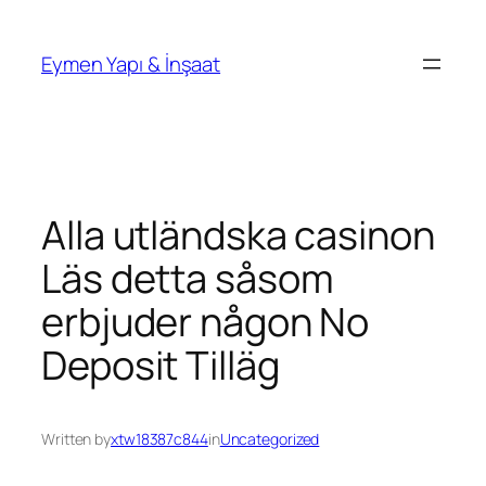
İçeriğe
geç
Eymen Yapı & İnşaat
Alla utländska casinon
Läs detta såsom
erbjuder någon No
Deposit Tilläg
Written by
xtw18387c844
in
Uncategorized