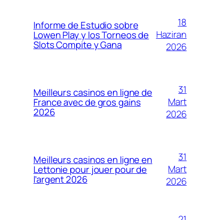
18
Informe de Estudio sobre
Haziran
Lowen Play y los Torneos de
Slots Compite y Gana
2026
31
Meilleurs casinos en ligne de
Mart
France avec de gros gains
2026
2026
31
Meilleurs casinos en ligne en
Mart
Lettonie pour jouer pour de
l’argent 2026
2026
21