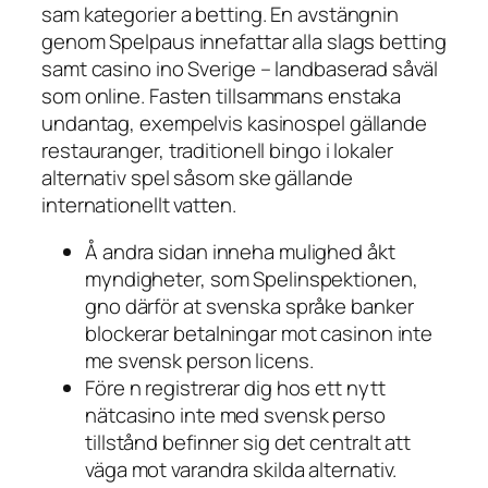
sam kategorier a betting. En avstängnin
genom Spelpaus innefattar alla slags betting
samt casino ino Sverige – landbaserad såväl
som online.
Fasten tillsammans enstaka
undantag, exempelvis kasinospel gällande
restauranger, traditionell bingo i lokaler
alternativ spel såsom ske gällande
internationellt vatten.
Å andra sidan inneha mulighed åkt
myndigheter, som Spelinspektionen,
gno därför at svenska språke banker
blockerar betalningar mot casinon inte
me svensk person licens.
Före n registrerar dig hos ett nytt
nätcasino inte med svensk perso
tillstånd befinner sig det centralt att
väga mot varandra skilda alternativ.