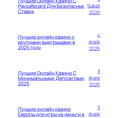
Лучшие Онлайн Казино С
Şubat
Paysafecard Для Безопасных
Ставок
2026
4
Лучшие онлайн казино с
Aralık
крупными выигрышами в
2025 году
2025
3
Лучшие Онлайн Казино С
Aralık
Минимальными Депозитами
2025
2025
3
Лучшие онлайн казино
Aralık
Европы для игры на деньги в