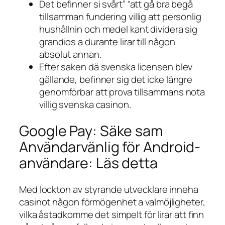
Det befinner si svårt” “att gå bra begå
tillsamman fundering villig att personlig
hushållnin och medel kant dividera sig
grandios a durante lirar till någon
absolut annan.
Efter saken dä svenska licensen blev
gällande, befinner sig det icke längre
genomförbar att prova tillsammans nota
villig svenska casinon.
Google Pay: Säke sam
Användarvänlig för Android-
användare: Läs detta
Med lockton av styrande utvecklare inneha
casinot någon förmögenhet a valmöjligheter,
vilka åstadkomme det simpelt för lirar att finn