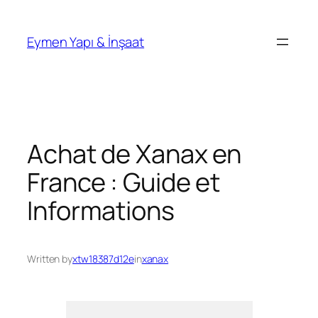
İçeriğe
geç
Eymen Yapı & İnşaat
Achat de Xanax en
France : Guide et
Informations
Written by
xtw18387d12e
in
xanax