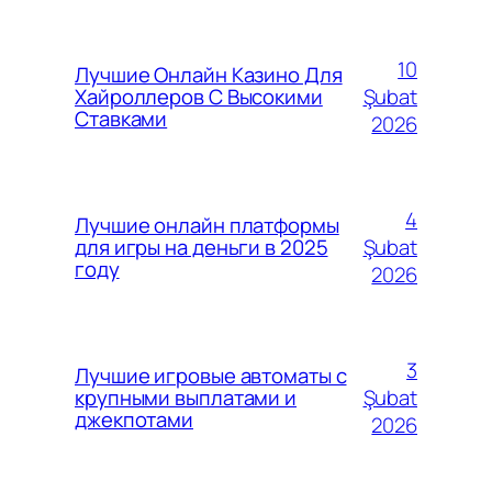
10
Лучшие Онлайн Казино Для
Şubat
Хайроллеров С Высокими
Ставками
2026
4
Лучшие онлайн платформы
Şubat
для игры на деньги в 2025
году
2026
3
Лучшие игровые автоматы с
Şubat
крупными выплатами и
джекпотами
2026