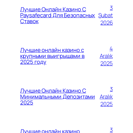
3
Лучшие Онлайн Казино С
Şubat
Paysafecard Для Безопасных
Ставок
2026
4
Лучшие онлайн казино с
Aralık
крупными выигрышами в
2025 году
2025
3
Лучшие Онлайн Казино С
Aralık
Минимальными Депозитами
2025
2025
3
Лучшие онлайн казино