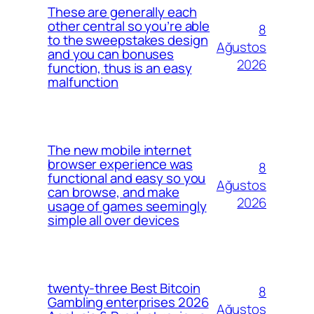
These are generally each
other central so you’re able
8
to the sweepstakes design
Ağustos
and you can bonuses
2026
function, thus is an easy
malfunction
The new mobile internet
browser experience was
8
functional and easy so you
Ağustos
can browse, and make
2026
usage of games seemingly
simple all over devices
twenty-three Best Bitcoin
8
Gambling enterprises 2026
Ağustos