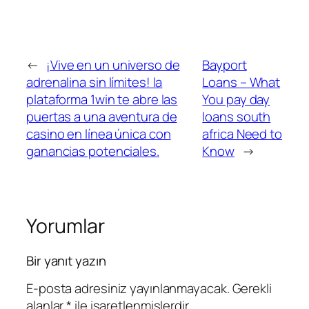
←
¡Vive en un universo de
Bayport
adrenalina sin límites! la
Loans – What
plataforma 1win te abre las
You pay day
puertas a una aventura de
loans south
casino en línea única con
africa Need to
ganancias potenciales.
Know
→
Yorumlar
Bir yanıt yazın
E-posta adresiniz yayınlanmayacak.
Gerekli
alanlar
*
ile işaretlenmişlerdir