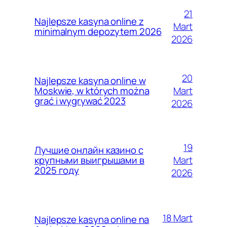
21
Najlepsze kasyna online z
Mart
minimalnym depozytem 2026
2026
20
Najlepsze kasyna online w
Mart
Moskwie, w których można
grać i wygrywać 2023
2026
19
Лучшие онлайн казино с
Mart
крупными выигрышами в
2025 году
2026
18 Mart
Najlepsze kasyna online na