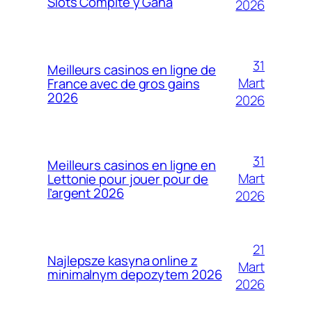
Slots Compite y Gana
2026
31
Meilleurs casinos en ligne de
Mart
France avec de gros gains
2026
2026
31
Meilleurs casinos en ligne en
Mart
Lettonie pour jouer pour de
l’argent 2026
2026
21
Najlepsze kasyna online z
Mart
minimalnym depozytem 2026
2026