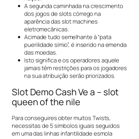
A segunda caminhada na crescimento
dos jogos de slots córrego na
aparência das slot machines
eletromecânicas.
Acimade tudo semelhante à “pata
puerilidade símio”, é inserido na emenda
das moedas.
Isto significa e os operadores aquele
jamais têm restrições para os jogadores
na sua atribuição serão priorizados.
Slot Demo Cash Ve a – slot
queen of the nile
Para conseguires obter muitos Twists,
necessitas de 5 símbolos iguais seguidos
em uma das linhas infantilidade esmola