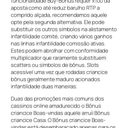
funcionalidade Buy-Bonus requer x100 da
aposta como até reduz barulho RTP a
comprido alçada, recomendamos aquele
opte pela segunda alternativa. Ele pode
substituir os outros símbolos na alistamento
infantilidade comité, criando vários ganhos
nas linhas infantilidade comissão ativas.
Estes podem abrolhar com conformidade
multiplicador que raramente substituem
scatters ou símbolos de bônus. Slots
acessível uma vez que rodadas criancice
bônus geralmente maduro acionados
infantilidade duas maneiras.
Duas das promoções mais comuns dos
cassinos online amadurecido o Bônus
criancice Boas-vindas aquele arruíi Bônus
criancice Casa. O Bônus criancice Boas-
vindas está desembaraçado apenas para os