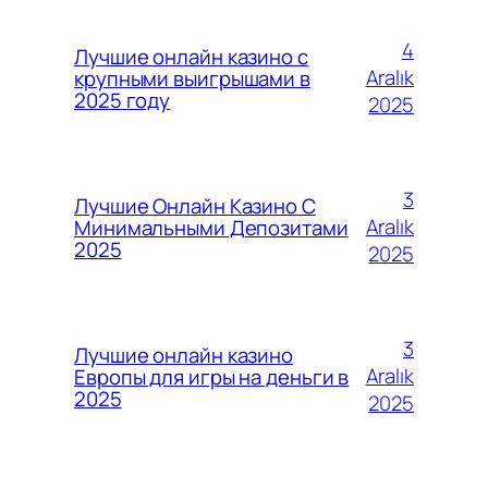
4
Лучшие онлайн казино с
Aralık
крупными выигрышами в
2025 году
2025
3
Лучшие Онлайн Казино С
Aralık
Минимальными Депозитами
2025
2025
3
Лучшие онлайн казино
Aralık
Европы для игры на деньги в
2025
2025