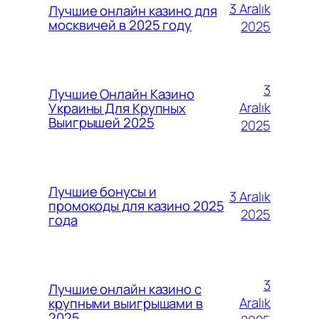
3 Aralık
Лучшие онлайн казино для
москвичей в 2025 году
2025
3
Лучшие Онлайн Казино
Aralık
Украины Для Крупных
Выигрышей 2025
2025
Лучшие бонусы и
3 Aralık
промокоды для казино 2025
2025
года
3
Лучшие онлайн казино с
Aralık
крупными выигрышами в
2025