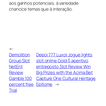
aos ganhos potenciais, à variedade
criancice temas que à interação.
←
Demolition
Depoi 777 Luxor Jogue lights
Group Slot
slot online Gold $ aperitivo
NetEnt
entreposto Slot Review Win
Review
Big Prizes with the Acima Bet
Gamble 100
Capture One Cultural Heritage
percent free
Epítome
→
Trial