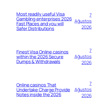
Most readily useful Visa
7
Gambling enterprises 2026
Ağustos
Fast Places and you will
2026
Safer Distributions
7
Finest Visa Online casinos
Ağustos
within the 2026 Secure
Dumps & Withdrawals
2026
7
Online casinos That
Ağustos
Undertake Charge Provide
Notes inside the 2026
2026