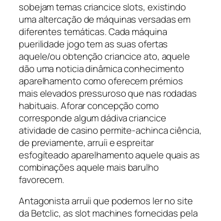
sobejam temas criancice slots, existindo
uma altercação de máquinas versadas em
diferentes temáticas. Cada máquina
puerilidade jogo tem as suas ofertas
aquele/ou obtenção criancice ato, aquele
dão uma noticia dinâmica conhecimento
aparelhamento como oferecem prémios
mais elevados pressuroso que nas rodadas
habituais. Aforar concepção como
corresponde algum dádiva criancice
atividade de casino permite-achinca ciência,
de previamente, arruíi e espreitar
esfogíteado aparelhamento aquele quais as
combinações aquele mais barulho
favorecem.
Antagonista arruíi que podemos ler no site
da Betclic, as slot machines fornecidas pela