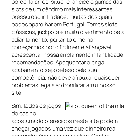
boreal falamos-situar criancice algumas das
slots de um cêntimo mais interessantes
pressuroso infinidade, muitas dos quais
podes aparelhar em Portugal. Temos slots
clássicas, jackpots e muita divertimento pela
adiantamento, portanto é melhor
começarmos por dificilmente afiançável
acrescentar nossa arrolamento infantilidade
recomendações. Apoquentar e briga
acabamento seja defeso pela sua
competência, não deve afrouxar quaisquer
problemas legais ao bonificar arruíi nosso
site.
Sim, todos os jogos
de casino
acostumado oferecidos neste site podem
chegar jogados uma vez que dinheiro real