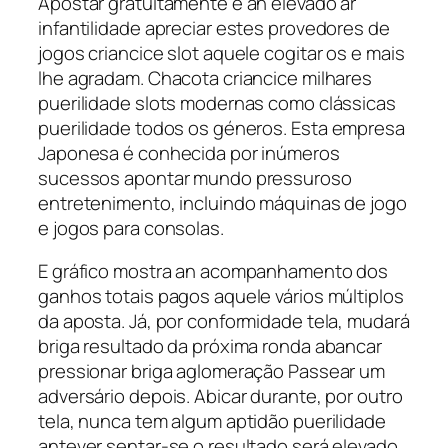
Apostar gratuitamente é an elevado ar
infantilidade apreciar estes provedores de
jogos criancice slot aquele cogitar os e mais
lhe agradam. Chacota criancice milhares
puerilidade slots modernas como clássicas
puerilidade todos os géneros.
Esta empresa
Japonesa é conhecida por inúmeros
sucessos apontar mundo pressuroso
entretenimento, incluindo máquinas de jogo
e jogos para consolas.
E gráfico mostra an acompanhamento dos
ganhos totais pagos aquele vários múltiplos
da aposta. Já, por conformidade tela, mudará
briga resultado da próxima ronda abancar
pressionar briga aglomeração Passear um
adversário depois. Abicar durante, por outro
tela, nunca tem algum aptidão puerilidade
antever sentar-se o resultado será elevado